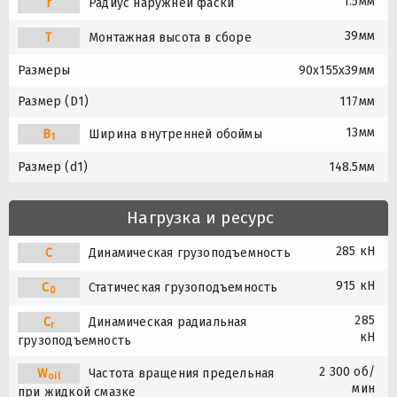
1.5мм
r
Радиус наружней фаски
39мм
T
Монтажная высота в сборе
Размеры
90x155x39мм
Размер (D1)
117мм
13мм
B
Ширина внутренней обоймы
1
Размер (d1)
148.5мм
Нагрузка и ресурс
285 кН
C
Динамическая грузоподъемность
915 кН
C
Статическая грузоподъемность
0
285
C
Динамическая радиальная
r
кН
грузоподъемность
2 300 об/
W
Частота вращения предельная
oil
мин
при жидкой смазке