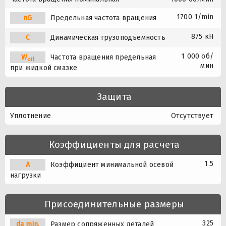
1700 1/min
nG
Предельная частота вращения
875 кН
C
Динамическая грузоподъемность
1 000 об/
W
Частота вращения предельная
oil
мин
при жидкой смазке
Защита
Уплотнение
Отсутствует
Коэффициенты для расчета
1.5
A
Коэффициент минимальной осевой
нагрузки
Присоединительные размеры
325
da min.
Размер сопряженных деталей