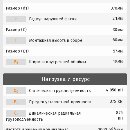
Размер (d1)
370мм
2.1мм
r
Радиус наружней фаски
Размер (C)
30мм
60мм
T
Монтажная высота в сборе
Размер (B1)
57мм
19мм
B
Ширина внутренней обоймы
1
Нагрузка и ресурс
4 050 кН
C
Статическая грузоподъемность
0
375 kN
P
Предел усталостной прочности
u
875
C
Динамическая радиальная
r
кН
грузоподъемность
Частота вращения номинальная
1000 об/мин