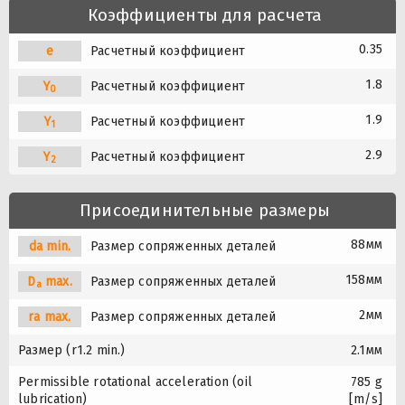
Коэффициенты для расчета
0.35
e
Расчетный коэффициент
1.8
Y
Расчетный коэффициент
0
1.9
Y
Расчетный коэффициент
1
2.9
Y
Расчетный коэффициент
2
Присоединительные размеры
88мм
da min.
Размер сопряженных деталей
158мм
D
max.
Размер сопряженных деталей
a
2мм
ra max.
Размер сопряженных деталей
Размер (r1.2 min.)
2.1мм
Permissible rotational acceleration (oil
785 g
lubrication)
[m/s]