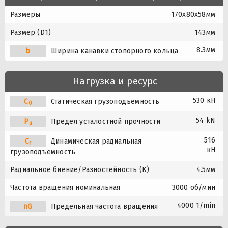
Размеры
170x80x58мм
Размер (D1)
143мм
8.3мм
b
Ширина канавки стопорного кольца
Нагрузка и ресурс
530 кН
C
Статическая грузоподъемность
0
54 kN
P
Предел усталостной прочности
u
516
C
Динамическая радиальная
r
кН
грузоподъемность
Радиальное биение/Разностейность (K)
4.5мм
Частота вращения номинальная
3000 об/мин
4000 1/min
nG
Предельная частота вращения