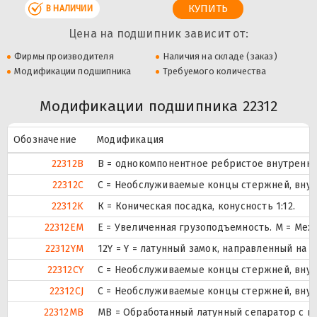
В НАЛИЧИИ
Цена на подшипник зависит от:
Фирмы производителя
Наличия на складе (заказ)
Модификации подшипника
Требуемого количества
Модификации подшипника 22312
Обозначение
Модификация
22312B
B = однокомпонентное ребристое внутренне
22312C
С = Необслуживаемые концы стержней, внут
22312K
К = Коническая посадка, конусность 1:12.
22312EM
E = Увеличенная грузоподъемность. М = Ме
22312YM
12Y = Y = латунный замок, направленный на
22312CY
С = Необслуживаемые концы стержней, внут
22312CJ
С = Необслуживаемые концы стержней, внут
22312MB
MB = Обработанный латунный сепаратор с в