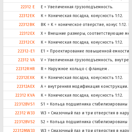
22312 E
Е = Увеличенная грузоподъемность.
22312EK
К = Коническая посадка, конусность 1:12.
22312BK
BK = K = коническое отверстие, конус 1:12.
22312EX
X = Внешние размеры, соответствующие ме
22312CK
К = Коническая посадка, конусность 1:12.
22312-E1
E1 = Проектирование повышенной емкости.
22312 VA
V = Увеличенная грузоподъемность, внутре
22312RHR
R = Наружное кольцо с фланцем .
22312EXK
К = Коническая посадка, конусность 1:12.
22312AEX
A = внутренняя модификация конструкции.
22312 KVA
К = Коническая посадка, конусность 1:12.
22312BVS1
S1 = Кольца подшипника стабилизированы дл
22312 W33
W3 = Смазочный паз и три отверстия в нару
22312BVS2
S2 = Кольца подшипника стабилизированы дл
22312MW33
W3 = Смазочный паз и три отверстия в нару