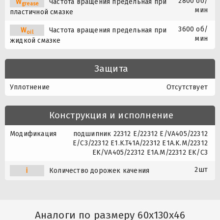
2800 об/
W
Частота вращения предельная при
grease
мин
пластичной смазке
3600 об/
W
Частота вращения предельная при
oil
мин
жидкой смазке
Защита
Уплотнение
Отсутствует
Конструкция и исполнение
Модификация
подшипник 22312 E/22312 E/VA405/22312
E/C3/22312 E1.K.T41A/22312 E1A.K.M/22312
EK/VA405/22312 E1A.M/22312 EK/C3
2шт
i
Количество дорожек качения
Аналоги по размеру 60x130x46