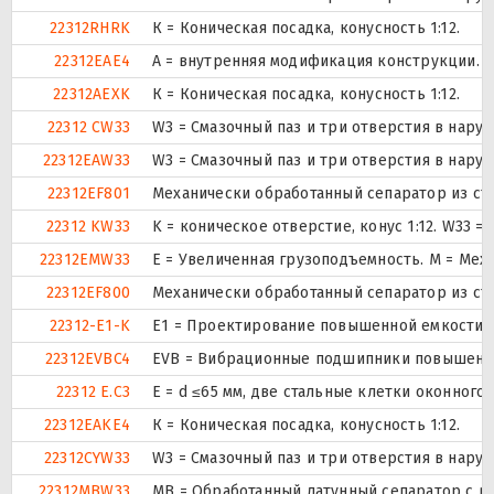
22312RHRK
К = Коническая посадка, конусность 1:12.
22312EAE4
A = внутренняя модификация конструкции.
22312AEXK
К = Коническая посадка, конусность 1:12.
22312 CW33
W3 = Смазочный паз и три отверстия в нару
22312EAW33
W3 = Смазочный паз и три отверстия в нару
22312EF801
Механически обработанный сепаратор из ста
22312 KW33
K = коническое отверстие, конус 1:12. W33 
22312EMW33
E = Увеличенная грузоподъемность. М = Мех
22312EF800
Механически обработанный сепаратор из ста
22312-E1-K
E1 = Проектирование повышенной емкости.
22312EVBC4
EVB = Вибрационные подшипники повышенной
22312 E.C3
E = d ≤65 мм, две стальные клетки оконного
22312EAKE4
К = Коническая посадка, конусность 1:12.
22312CYW33
W3 = Смазочный паз и три отверстия в нару
22312MBW33
MB = Обработанный латунный сепаратор с вн