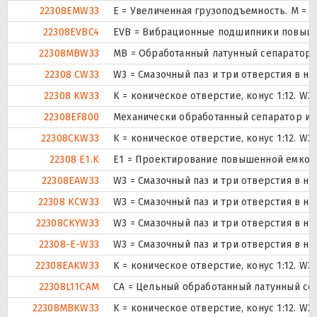
22308EMW33
E = Увеличенная грузоподъемность. М = 
22308EVBC4
EVB = Вибрационные подшипники повышен
22308MBW33
MB = Обработанный латунный сепаратор с
22308 CW33
W3 = Смазочный паз и три отверстия в н
22308 KW33
K = коническое отверстие, конус 1:12. W
22308EF800
Механически обработанный сепаратор из 
22308CKW33
K = коническое отверстие, конус 1:12. W
22308 E1.K
E1 = Проектирование повышенной емкос
22308EAW33
W3 = Смазочный паз и три отверстия в н
22308 KCW33
W3 = Смазочный паз и три отверстия в н
22308CKYW33
W3 = Смазочный паз и три отверстия в н
22308-E-W33
W3 = Смазочный паз и три отверстия в н
22308EAKW33
K = коническое отверстие, конус 1:12. W
22308L11CAM
CA = Цельный обработанный латунный се
22308MBKW33
K = коническое отверстие, конус 1:12. W