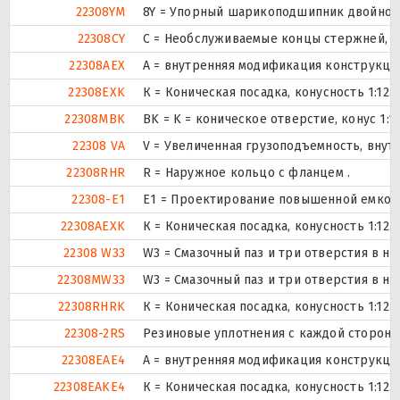
22308YM
8Y = Упорный шарикоподшипник двойного
22308CY
С = Необслуживаемые концы стержней, в
22308AEX
A = внутренняя модификация конструкци
22308EXK
К = Коническая посадка, конусность 1:12.
22308MBK
BK = K = коническое отверстие, конус 1:
22308 VA
V = Увеличенная грузоподъемность, вну
22308RHR
R = Наружное кольцо с фланцем .
22308-E1
E1 = Проектирование повышенной емкос
22308AEXK
К = Коническая посадка, конусность 1:12.
22308 W33
W3 = Смазочный паз и три отверстия в н
22308MW33
W3 = Смазочный паз и три отверстия в н
22308RHRK
К = Коническая посадка, конусность 1:12.
22308-2RS
Резиновые уплотнения с каждой стороны
22308EAE4
A = внутренняя модификация конструкци
22308EAKE4
К = Коническая посадка, конусность 1:12.