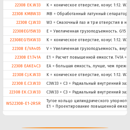
22308 EK.W33
K = коническое отверстие, конус 1:12. W
22308 KMBW33
MB = Обработанный латунный сепаратор с
22308 CJ.W33
W3 = Смазочный паз и три отверстия в н
22308EG15W33
E = Увеличенная грузоподъемность. G15 
22308EG15KW33
K = коническое отверстие, конус 1:12. W
22308 E/VA405
V = Увеличенная грузоподъемность, вну
22308 E1.T41A
E1 = Расчет повышенной емкости. T41A = (
22308 EAKE4C3
EA = большая емкость, лучше, чем прежни
22308 CJ.K.W33
K = коническое отверстие, конус 1:12. W
22308 E.C3.W33
C3W33 = C3 = Радиальный внутренний заз
22308 EK.C3.W33
C3W33 = C3 = Радиальный внутренний заз
Тугое кольцо цилиндрического упорного
WS22308-E1-2RSR
E1 = Проектирование повышенной емкост