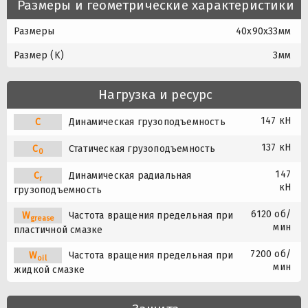
Размеры и геометрические характеристики
Размеры
40x90x33мм
Размер (K)
3мм
Нагрузка и ресурс
147 кН
C
Динамическая грузоподъемность
137 кН
C
Статическая грузоподъемность
0
147
C
Динамическая радиальная
r
кН
грузоподъемность
6120 об/
W
Частота вращения предельная при
grease
мин
пластичной смазке
7200 об/
W
Частота вращения предельная при
oil
мин
жидкой смазке