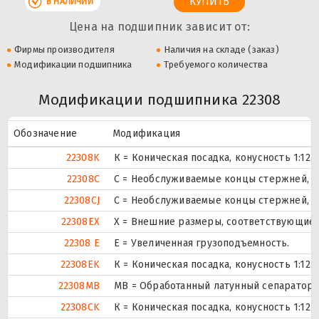
В НАЛИЧИИ
Цена на подшипник зависит от:
Фирмы производителя
Наличия на складе (заказ)
Модификации подшипника
Требуемого количества
Модификации подшипника 22308
Обозначение
Модификация
22308K
К = Коническая посадка, конусность 1:12.
22308C
С = Необслуживаемые концы стержней, в
22308CJ
С = Необслуживаемые концы стержней, в
22308EX
X = Внешние размеры, соответствующие 
22308 E
Е = Увеличенная грузоподъемность.
22308EK
К = Коническая посадка, конусность 1:12.
22308MB
MB = Обработанный латунный сепаратор 
22308CK
К = Коническая посадка, конусность 1:12.