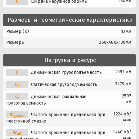
130мм
C
Ширина наружной обоймы
Размеры и геометрические характеристики
Размер (K)
12мм
Размеры
260x480x130мм
Нагрузка и ресурс
2597 кН
C
Динамическая грузоподъемность
3479 кН
C
Статическая грузоподъемность
0
2597
C
Динамическая радиальная
r
кН
грузоподъемность
1224 об/
W
Частота вращения предельная при
grease
мин
пластичной смазке
1440 об/
W
Частота вращения предельная при
oil
мин