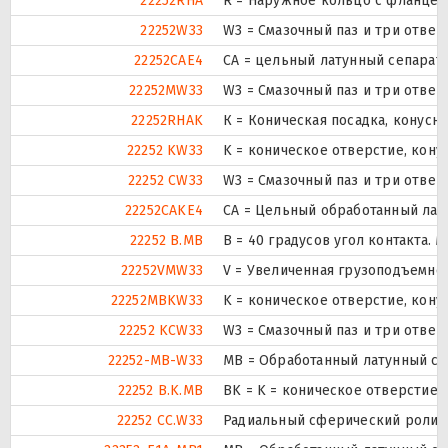
22252RHA
R = Наружное кольцо с фланцем 
22252W33
W3 = Смазочный паз и три отве
22252CAE4
CA = цельный латунный сепарат
22252MW33
W3 = Смазочный паз и три отве
22252RHAK
К = Коническая посадка, конуснос
22252 KW33
K = коническое отверстие, кону
22252 CW33
W3 = Смазочный паз и три отве
22252CAKE4
CA = Цельный обработанный лат
22252 B.MB
B = 40 градусов угол контакта.
22252VMW33
V = Увеличенная грузоподъемнос
22252MBKW33
K = коническое отверстие, кону
22252 KCW33
W3 = Смазочный паз и три отве
22252-MB-W33
MB = Обработанный латунный се
22252 B.K.MB
BK = K = коническое отверстие,
22252 CC.W33
Радиальный сферический ролико