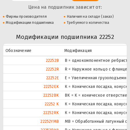
Цена на подшипник зависит от:
Фирмы производителя
Наличия на складе (заказ)
Модификации подшипника
Требуемого количества
Модификации подшипника 22252
Обозначение
Модификация
22252B
B = однокомпонентное ребристо
22252R
R = Наружное кольцо с фланцем 
22252E
Е = Увеличенная грузоподъемнос
22252EK
К = Коническая посадка, конуснос
22252BK
BK = K = коническое отверстие,
22252 K
К = Коническая посадка, конуснос
22252RK
К = Коническая посадка, конуснос
22252YMB
MB = Обработанный латунный се