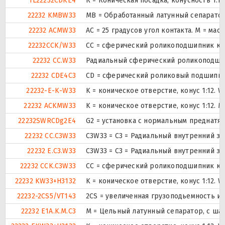
TL22232CDKE4
К = Коническая посадка, конусность 1:12
22232 KMBW33
MB = Обработанный латунный сепаратор
22232 ACMW33
AC = 25 градусов угол контакта. M = ма
22232CCK/W33
CC = сферический роликоподшипник конс
22232 CC.W33
Радиальный сферический роликоподшипн
22232 CDE4C3
CD = сферический роликовый подшипник
22232-E-K-W33
K = коническое отверстие, конус 1:12.
22232 ACKMW33
K = коническое отверстие, конус 1:12.
22232SWRCDg2E4
G2 = установка с нормальным преднатяг
22232 CC.C3W33
C3W33 = C3 = Радиальный внутренний за
22232 E.C3.W33
C3W33 = C3 = Радиальный внутренний за
22232 CCK.C3W33
CC = сферический роликоподшипник конс
22232 KW33+H3132
K = коническое отверстие, конус 1:12.
22232-2CS5/VT143
2CS = увеличенная грузоподьемность и
22232 E1A.K.M.C3
M = Цельный латунный сепаратор, с ша