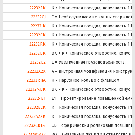
22232EK
К = Коническая посадка, конусность 1:12
22232CJ
С = Необслуживаемые концы стержней, 
22232 K
К = Коническая посадка, конусность 1:12
22232CK
К = Коническая посадка, конусность 1:12
22232RK
К = Коническая посадка, конусность 1:12
22232BK
BK = K = коническое отверстие, конус 
22232E2
Е = Увеличенная грузоподъемность.
22232A2X
A = внутренняя модификация конструкц
22232RHA
R = Наружное кольцо с фланцем .
22232MBK
BK = K = коническое отверстие, конус 
22232-E1
E1 = Проектирование повышенной емко
22232E2K
К = Коническая посадка, конусность 1:12
22232A2XK
К = Коническая посадка, конусность 1:12
22232CDE4
CD = сферический роликовый подшипник
22232MW33
W3 = Смазочный паз и три отверстия в