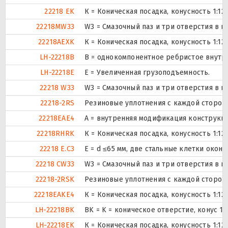
22218 EK
К = Коническая посадка, конусность 1:12.
22218MW33
W3 = Смазочный паз и три отверстия в 
22218AEXK
К = Коническая посадка, конусность 1:12.
LH-22218B
B = однокомпонентное ребристое внутр
LH-22218E
Е = Увеличенная грузоподъемность.
22218 W33
W3 = Смазочный паз и три отверстия в 
22218-2RS
Резиновые уплотнения с каждой сторон
22218EAE4
A = внутренняя модификация конструкци
22218RHRK
К = Коническая посадка, конусность 1:12.
22218 E.C3
E = d ≤65 мм, две стальные клетки окон
22218 CW33
W3 = Смазочный паз и три отверстия в 
22218-2RSK
Резиновые уплотнения с каждой сторон
22218EAKE4
К = Коническая посадка, конусность 1:12.
LH-22218BK
BK = K = коническое отверстие, конус 1
LH-22218EK
К = Коническая посадка, конусность 1:12.