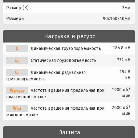
Размер (K)
3мм
Размеры
90x160x40мм
Нагрузка и ресурс
184.8 кН
C
Динамическая грузоподъемность
272 кН
C
Статическая грузоподъемность
0
184.8
C
Динамическая радиальная
r
кН
грузоподъемность
1900 об/
W
Частота вращения предельная при
grease
мин
пластичной смазке
2600 об/
W
Частота вращения предельная при
oil
мин
жидкой смазке
Защита