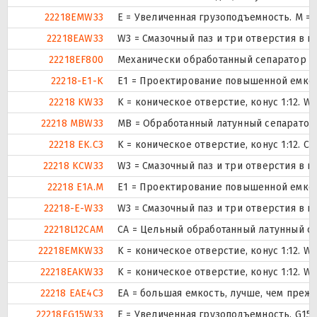
22218EMW33
E = Увеличенная грузоподъемность. М =
22218EAW33
W3 = Смазочный паз и три отверстия в 
22218EF800
Механически обработанный сепаратор из
22218-E1-K
E1 = Проектирование повышенной емкос
22218 KW33
K = коническое отверстие, конус 1:12. 
22218 MBW33
MB = Обработанный латунный сепаратор 
22218 EK.C3
K = коническое отверстие, конус 1:12. 
22218 KCW33
W3 = Смазочный паз и три отверстия в 
22218 E1A.M
E1 = Проектирование повышенной емкос
22218-E-W33
W3 = Смазочный паз и три отверстия в 
22218L12CAM
CA = Цельный обработанный латунный с
22218EMKW33
K = коническое отверстие, конус 1:12. 
22218EAKW33
K = коническое отверстие, конус 1:12. 
22218 EAE4C3
EA = большая емкость, лучше, чем прежн
22218EG15W33
E = Увеличенная грузоподъемность. G15