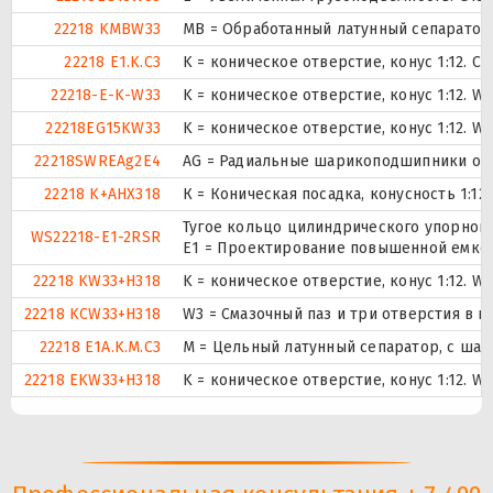
22218 KMBW33
MB = Обработанный латунный сепаратор 
22218 E1.K.C3
K = коническое отверстие, конус 1:12. 
22218-E-K-W33
K = коническое отверстие, конус 1:12. 
22218EG15KW33
K = коническое отверстие, конус 1:12. 
22218SWREAg2E4
AG = Радиальные шарикоподшипники од
22218 K+AHX318
К = Коническая посадка, конусность 1:12.
Тугое кольцо цилиндрического упорног
WS22218-E1-2RSR
E1 = Проектирование повышенной емкос
22218 KW33+H318
K = коническое отверстие, конус 1:12. 
22218 KCW33+H318
W3 = Смазочный паз и три отверстия в 
22218 E1A.K.M.C3
M = Цельный латунный сепаратор, с шар
22218 EKW33+H318
K = коническое отверстие, конус 1:12. 