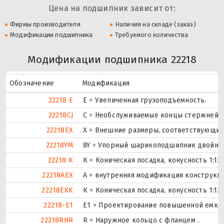
Цена на подшипник зависит от:
Фирмы производителя
Наличия на складе (заказ)
Модификации подшипника
Требуемого количества
Модификации подшипника 22218
Обозначение
Модификация
22218 E
Е = Увеличенная грузоподъемность.
22218CJ
С = Необслуживаемые концы стержней, 
22218EX
X = Внешние размеры, соответствующие
22218YM
8Y = Упорный шарикоподшипник двойног
22218 K
К = Коническая посадка, конусность 1:12.
22218AEX
A = внутренняя модификация конструкци
22218EXK
К = Коническая посадка, конусность 1:12.
22218-E1
E1 = Проектирование повышенной емкос
22218RHR
R = Наружное кольцо с фланцем .