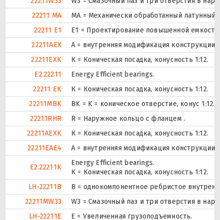
22211W33
W3 = Смазочный паз и три отверстия в нар
22211 MA
MA = Механически обработанный латунный 
22211 E1
E1 = Проектирование повышенной емкости
22211AEX
A = внутренняя модификация конструкции.
22211EXK
К = Коническая посадка, конусность 1:12.
E2.22211
Energy Efficient bearings.
22211 EK
К = Коническая посадка, конусность 1:12.
22211MBK
BK = K = коническое отверстие, конус 1:12
22211RHR
R = Наружное кольцо с фланцем .
22211AEXK
К = Коническая посадка, конусность 1:12.
22211EAE4
A = внутренняя модификация конструкции.
Energy Efficient bearings.
E2.22211K
К = Коническая посадка, конусность 1:12.
LH-22211B
B = однокомпонентное ребристое внутренн
22211MW33
W3 = Смазочный паз и три отверстия в нар
LH-22211E
Е = Увеличенная грузоподъемность.