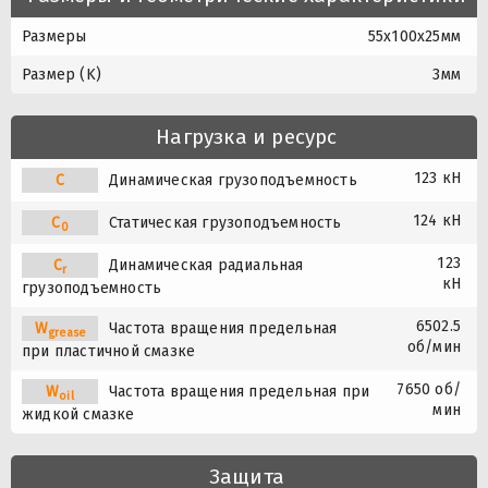
Размеры
55x100x25мм
Размер (K)
3мм
Нагрузка и ресурс
123 кН
C
Динамическая грузоподъемность
124 кН
C
Статическая грузоподъемность
0
123
C
Динамическая радиальная
r
кН
грузоподъемность
6502.5
W
Частота вращения предельная
grease
об/мин
при пластичной смазке
7650 об/
W
Частота вращения предельная при
oil
мин
жидкой смазке
Защита