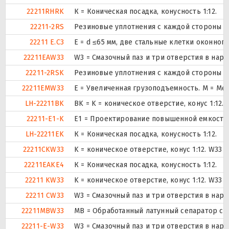
22211RHRK
К = Коническая посадка, конусность 1:12.
22211-2RS
Резиновые уплотнения с каждой стороны 
22211 E.C3
E = d ≤65 мм, две стальные клетки оконног
22211EAW33
W3 = Смазочный паз и три отверстия в нар
22211-2RSK
Резиновые уплотнения с каждой стороны 
22211EMW33
E = Увеличенная грузоподъемность. М = Ме
LH-22211BK
BK = K = коническое отверстие, конус 1:12
22211-E1-K
E1 = Проектирование повышенной емкости
LH-22211EK
К = Коническая посадка, конусность 1:12.
22211CKW33
K = коническое отверстие, конус 1:12. W33
22211EAKE4
К = Коническая посадка, конусность 1:12.
22211 KW33
K = коническое отверстие, конус 1:12. W33
22211 CW33
W3 = Смазочный паз и три отверстия в нар
22211MBW33
MB = Обработанный латунный сепаратор с в
22211-E-W33
W3 = Смазочный паз и три отверстия в нар