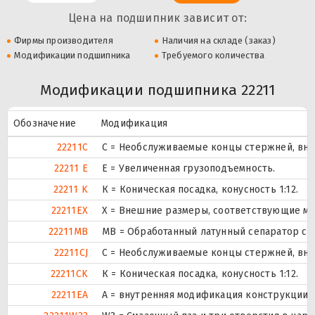
Цена на подшипник зависит от:
Фирмы производителя
Наличия на складе (заказ)
Модификации подшипника
Требуемого количества
Модификации подшипника 22211
Обозначение
Модификация
22211C
С = Необслуживаемые концы стержней, вну
22211 E
Е = Увеличенная грузоподъемность.
22211 K
К = Коническая посадка, конусность 1:12.
22211EX
X = Внешние размеры, соответствующие м
22211MB
MB = Обработанный латунный сепаратор с 
22211CJ
С = Необслуживаемые концы стержней, вну
22211CK
К = Коническая посадка, конусность 1:12.
22211EA
A = внутренняя модификация конструкции.