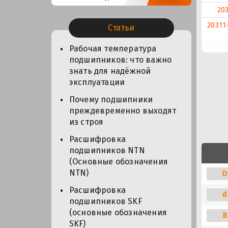
20
20311
Статьи
Рабочая температура
подшипников: что важно
знать для надёжной
эксплуатации
Почему подшипники
преждевременно выходят
из строя
Расшифровка
подшипников NTN
(Основные обозначения
NTN)
D
Расшифровка
d
подшипников SKF
(основные обозначения
B
SKF)