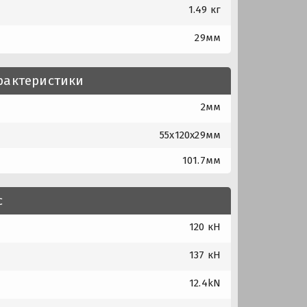
1.49 кг
29мм
рактеристики
2мм
55x120x29мм
101.7мм
с
120 кН
137 кН
12.4kN