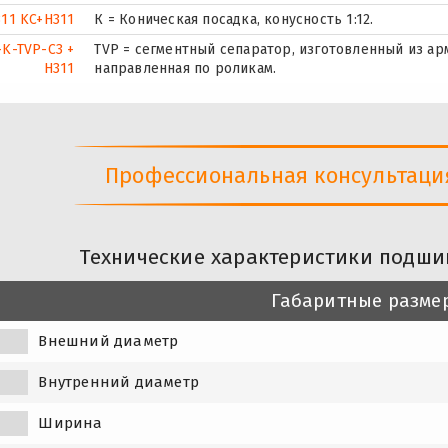
311 KC+H311
К = Коническая посадка, конусность 1:12.
-K-TVP-C3 +
TVP = сегментный сепаратор, изготовленный из а
H311
направленная по роликам.
Профессиональная консультация 
Технические характеристики подшип
Габаритные разме
Внешний диаметр
Внутренний диаметр
Ширина