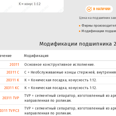
В НАЛИЧИИ
Цена на подшипник зав
Фирмы производите
Модификации подши
Модификации подшипника 20
ачение
Модификация
20311
Основное конструктивное исполнение.
20311 C
С = Необслуживаемые концы стержней, внутренняя
20311 K
К = Коническая посадка, конусность 1:12.
20311 KC
К = Коническая посадка, конусность 1:12.
TVP = сегментный сепаратор, изготовленный из а
20311 TVP
направленная по роликам.
TVP = сегментный сепаратор, изготовленный из а
0311 TVP.C3
направленная по роликам.