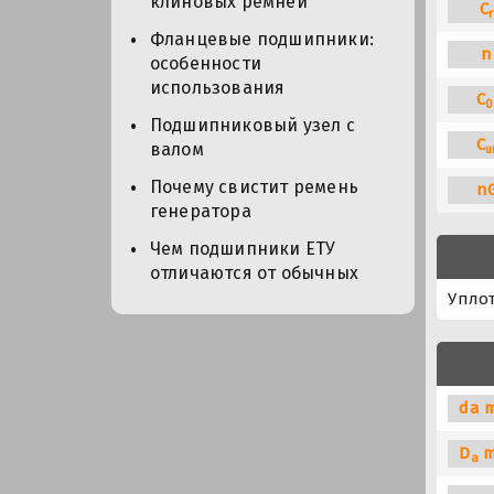
клиновых ремней
C
r
Фланцевые подшипники:
n
особенности
использования
C
0
Подшипниковый узел с
C
валом
u
Почему свистит ремень
n
генератора
Чем подшипники ЕТУ
отличаются от обычных
Упло
da m
D
m
a