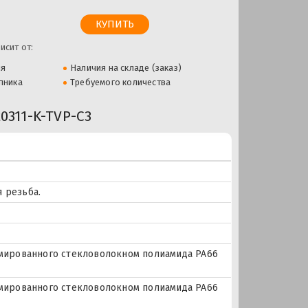
исит от:
ля
Наличия на складе (заказ)
пника
Требуемого количества
311-K-TVP-C3
 резьба.
рмированного стекловолокном полиамида PA66
рмированного стекловолокном полиамида PA66