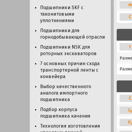
m
Подшипники SKF с
таконитовыми
C
уплотнениями
Подшипники для
горнодобывающей отрасли
r
Подшипники NSK для
роторных экскаваторов
Разм
7 основных причин схода
Разме
транспортерной ленты с
конвейера
Выбор качественного
аналога импортного
C
подшипника
Подбор корпуса
C
подшипника качения
P
Технология изготовления