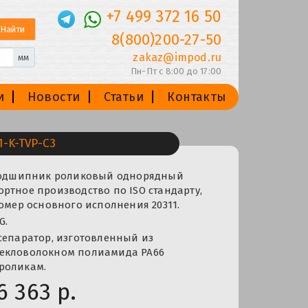
+7 499 372 16 50
8(800)200-27-50
zakaz@impod.ru
мм
Пн-Пт с 8:00 до 17:00
и
Новости
Статьи
Контакты
-K-TVP-C3
 Подшипник роликовый однорядный
ртное производство по ISO стандарту,
номер основного исполнения 20311.
G.
сепаратор, изготовленный из
екловолокном полиамида PA66
роликам.
6 363 р.