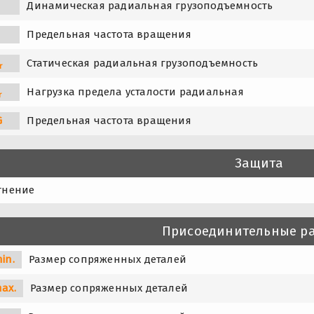
Динамическая радиальная грузоподъемность
Предельная частота вращения
Статическая радиальная грузоподъемность
r
Нагрузка предела усталости радиальная
r
G
Предельная частота вращения
Защита
тнение
Присоединительные р
in.
Размер сопряженных деталей
ax.
Размер сопряженных деталей