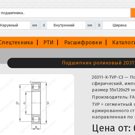
мм
d
мм
B
Спецтехника
РТИ
Расшифровки
Каталог
Подшипник роликовый 20311
20311-K-TVP-C3 —
сферический, импо
размер 55x120x29 
Производитель: FA
TVP = сегментный 
армированного ст
направленная по 
Цена от: