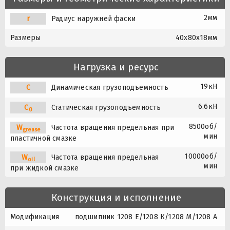
2мм
r
Радиус наружней фаски
Размеры
40x80x18мм
Нагрузка и ресурс
19кН
C
Динамическая грузоподъемность
6.6кН
C
Статическая грузоподъемность
0
8500об/
W
Частота вращения предельная при
grease
мин
пластичной смазке
10000об/
W
Частота вращения предельная
oil
мин
при жидкой смазке
Конструкция и исполнение
Модификация
подшипник 1208 Е/1208 К/1208 М/1208 А