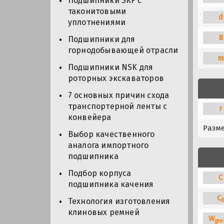
Подшипники SKF с
таконитовыми
d
уплотнениями
B
Подшипники для
горнодобывающей отрасли
m
Подшипники NSK для
роторных экскаваторов
7 основных причин схода
транспортерной ленты с
r
конвейера
Разм
Выбор качественного
аналога импортного
подшипника
Подбор корпуса
C
подшипника качения
C
Технология изготовления
клиновых ремней
W
gre