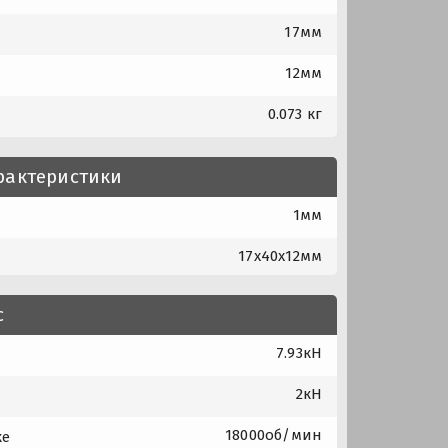
17мм
12мм
0.073 кг
рактеристики
1мм
17x40x12мм
с
7.93кН
2кН
18000об/мин
ке