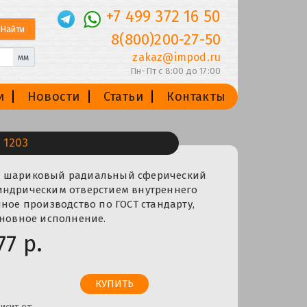
+7 499 372 16 50
8(800)200-27-50
zakaz@impod.ru
мм
Пн-Пт с 8:00 до 17:00
и
Новости
Статьи
Контакты
 1203
к шариковый радиальный сферический
индрическим отверстием внутреннего
нное производство по ГОСТ стандарту,
сновное исполнение.
77 р.
исит от: