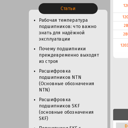
12
Статьи
12
Рабочая температура
2В
подшипников: что важно
знать для надёжной
2В
эксплуатации
120
Почему подшипники
преждевременно выходят
из строя
Расшифровка
подшипников NTN
(Основные обозначения
NTN)
Расшифровка
подшипников SKF
(основные обозначения
SKF)
D