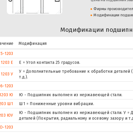
Фирмы производите
Модификации подши
Модификации подшипни
ачение
Модификация
5-1203
1203 Е
E = Угол контакта 25 градусов.
У = Дополнительные требование к обработки деталей (
1203 У
т.д.).
6-1203
1203 Ю
Ю - Подшипник выполнен из нержавеющей стали.
203 Ш1
Ш1 = Пониженные уровни вибрации.
Ю - Подшипник выполнен из нержавеющей стали. У = 
203 ЮУ
деталей (Покрытия, радиальному и осевому зазору и т.д
О-1203