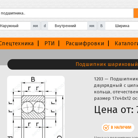
мм
d
мм
B
Спецтехника
РТИ
Расшифровки
Каталог
Подшипник шариковый
1203 — Подшипни
двухрядный с цил
кольца, отечестве
размер 17x40x12 о
Цена от:
В НАЛИЧИИ
Цена на подшипник зав