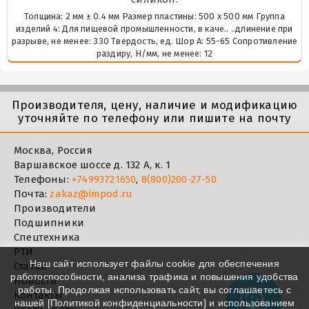
Толщина: 2 мм ± 0.4 мм Размер пластины: 500 х 500 мм Группа
изделий 4: Для пищевой промышленности, в каче.. ..длинение при
разрыве, не менее: 330 Твердость, ед. Шор А: 55-65 Сопротивление
раздиру, Н/мм, не менее: 12
Производителя, цену, наличие и модификацию
уточняйте по телефону или пишите на почту
Москва, Россия
Варшавское шоссе д. 132 А, к. 1
Телефоны:
+74993721650
,
8(800)200-27-50
Почта:
zakaz@impod.ru
Производители
Подшипники
Спецтехника
РТИ
Наш сайт использует файлы cookie для обеспечения
Статьи
работоспособности, анализа трафика и повышения удобства
Новости
работы. Продолжая использовать сайт, вы соглашаетесь с
Контакты
нашей [
Политикой конфиденциальности
] и использованием