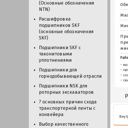
(Основные обозначения
Обя
NTN)
Мас
Расшифровка
подшипников SKF
Мин
(основные обозначения
При
SKF)
пре
Подшипники SKF с
мин
таконитовыми
Рабо
уплотнениями
- м
Подшипники для
- г
- с
горнодобывающей отрасли
- см
Подшипники NSK для
роторных экскаваторов
7 основных причин схода
транспортерной ленты с
конвейера
Внут
Выбор качественного