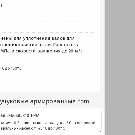
р.
чены для уплотнения валов для
 проникновения пыли. Работают в
МПа и скорости вращения до 20 м/с.
°С до 150°С
аучуковые армированные fpm
я 2-60х85х10 FPM
м: 10 2 - тип с пыльником - дл.. ..°С - соляровые
неральных масел от -45°С до 100°С