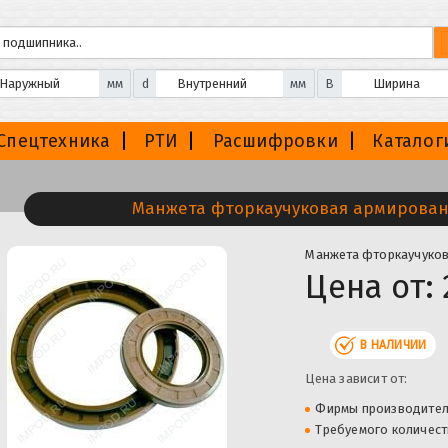
мм
d
мм
B
Спецтехника
РТИ
Расшифровки
Каталог
Манжета фторкаучуковая армирован
Манжета фторкаучуков
Цена от:
В НАЛИЧИИ
Цена зависит от:
Фирмы производите
Требуемого количест