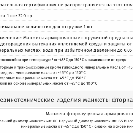
зательная сертификация не распространяется на этот това
са 1 шт: 32.0 гр
имальное количество для отгрузки: 1 шт
менение: Манжеты армированные с пружиной предназна
дотвращения вытекания уплотняемой среды и защиты от
еральных маслах, воде при избыточном давлении до 0.05 
тоспособны при температуре°от -45°С до 150°С в зависимости от среды:
оторные и трансмиссионные кроме гипоидного минеральные масла от -45
ипоидные минеральные масла от -45°С до 150°С
оляровые минеральные масла от -45°С до 150°С
азки на основе минеральных масел от -45°С до 100°С
Резинотехнические изделия манжеты фторк
Манжета фторкаучуковая армированна
ренний диаметр манжеты мм: 60 Наружный диаметр манжеты мм: 85 Высота м
минеральные масла от -45°С до 150°С - смазки на основе ми