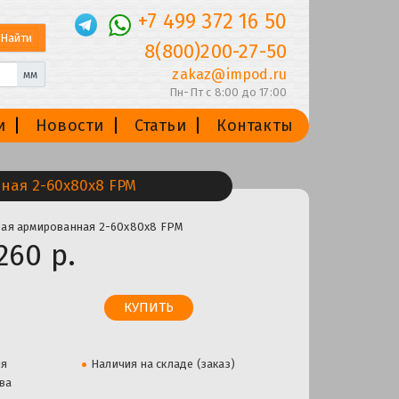
+7 499 372 16 50
8(800)200-27-50
zakaz@impod.ru
мм
Пн-Пт с 8:00 до 17:00
и
Новости
Статьи
Контакты
ная 2-60х80х8 FPM
ая армированная 2-60х80х8 FPM
260 р.
ля
Наличия на складе (заказ)
ва