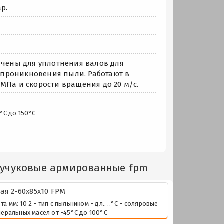
р.
чены для уплотнения валов для
 проникновения пыли. Работают в
МПа и скорости вращения до 20 м/с.
°С до 150°С
аучуковые армированные fpm
я 2-60х85х10 FPM
м: 10 2 - тип с пыльником - дл.. ..°С - соляровые
неральных масел от -45°С до 100°С