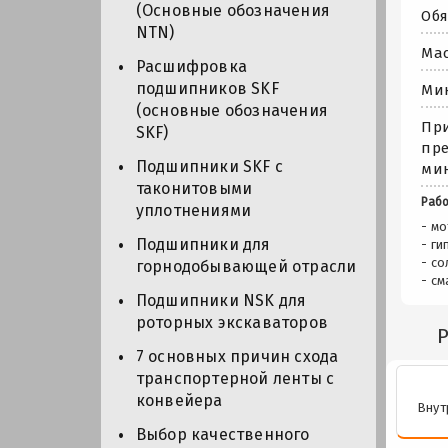
(Основные обозначения
Обя
NTN)
Мас
Расшифровка
подшипников SKF
Мин
(основные обозначения
При
SKF)
пре
Подшипники SKF с
мин
таконитовыми
Рабо
уплотнениями
- м
Подшипники для
- г
- с
горнодобывающей отрасли
- см
Подшипники NSK для
роторных экскаваторов
7 основных причин схода
транспортерной ленты с
конвейера
Внут
Выбор качественного