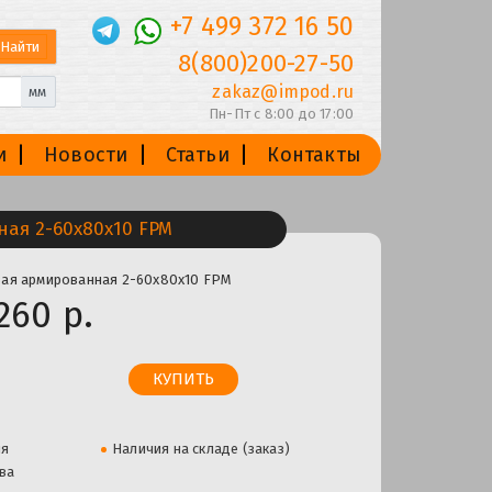
+7 499 372 16 50
8(800)200-27-50
zakaz@impod.ru
мм
Пн-Пт с 8:00 до 17:00
и
Новости
Статьи
Контакты
ая 2-60х80х10 FPM
ая армированная 2-60х80х10 FPM
260 р.
ля
Наличия на складе (заказ)
ва