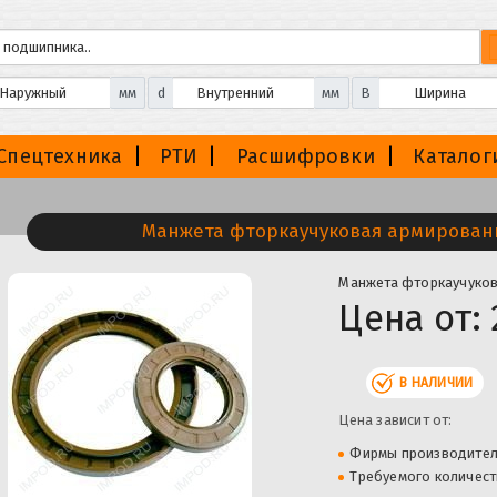
мм
d
мм
B
Спецтехника
РТИ
Расшифровки
Каталог
Манжета фторкаучуковая армированн
Манжета фторкаучуков
Цена от:
В НАЛИЧИИ
Цена зависит от:
Фирмы производите
Требуемого количест