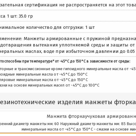
зательная сертификация не распространяется на этот това
са 1 шт: 35.0 гр
имальное количество для отгрузки: 1 шт
менение: Манжеты армированные с пружиной предназна
дотвращения вытекания уплотняемой среды и защиты от
еральных маслах, воде при избыточном давлении до 0.05 
тоспособны при температуре°от -45°С до 150°С в зависимости от среды:
оторные и трансмиссионные кроме гипоидного минеральные масла от -45
ипоидные минеральные масла от -45°С до 150°С
оляровые минеральные масла от -45°С до 150°С
азки на основе минеральных масел от -45°С до 100°С
Резинотехнические изделия манжеты фторк
Манжета фторкаучуковая армированна
ренний диаметр манжеты мм: 60 Наружный диаметр манжеты мм: 85 Высота м
минеральные масла от -45°С до 150°С - смазки на основе ми