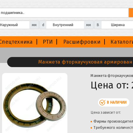
мм
d
мм
B
Спецтехника
РТИ
Расшифровки
Каталог
Манжета фторкаучуковая армированн
Манжета фторкаучуков
Цена от:
В НАЛИЧИИ
Цена зависит от:
Фирмы производите
Требуемого количест