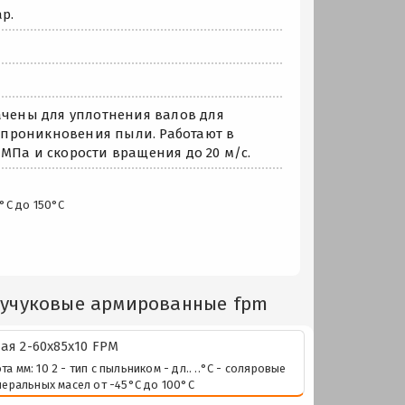
р.
чены для уплотнения валов для
 проникновения пыли. Работают в
МПа и скорости вращения до 20 м/с.
°С до 150°С
аучуковые армированные fpm
я 2-60х85х10 FPM
м: 10 2 - тип с пыльником - дл.. ..°С - соляровые
неральных масел от -45°С до 100°С