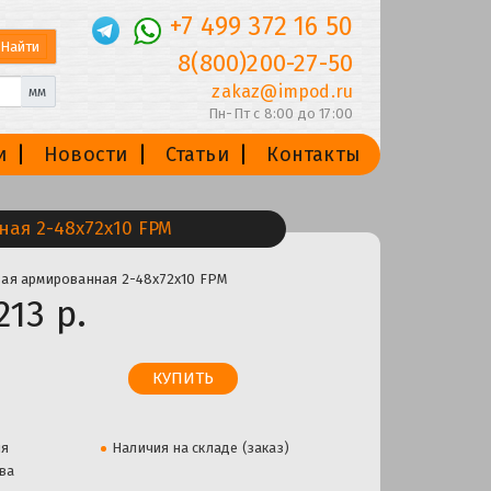
+7 499 372 16 50
8(800)200-27-50
zakaz@impod.ru
мм
Пн-Пт с 8:00 до 17:00
и
Новости
Статьи
Контакты
ая 2-48х72х10 FPM
ая армированная 2-48х72х10 FPM
213 р.
ля
Наличия на складе (заказ)
ва