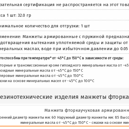
зательная сертификация не распространяется на этот това
са 1 шт: 32.0 гр
имальное количество для отгрузки: 1 шт
менение: Манжеты армированные с пружиной предназна
дотвращения вытекания уплотняемой среды и защиты от
еральных маслах, воде при избыточном давлении до 0.05 
тоспособны при температуре°от -45°С до 150°С в зависимости от среды:
оторные и трансмиссионные кроме гипоидного минеральные масла от -45
ипоидные минеральные масла от -45°С до 150°С
оляровые минеральные масла от -45°С до 150°С
азки на основе минеральных масел от -45°С до 100°С
Резинотехнические изделия манжеты фторк
Манжета фторкаучуковая армированна
ренний диаметр манжеты мм: 60 Наружный диаметр манжеты мм: 85 Высота м
минеральные масла от -45°С до 150°С - смазки на основе ми