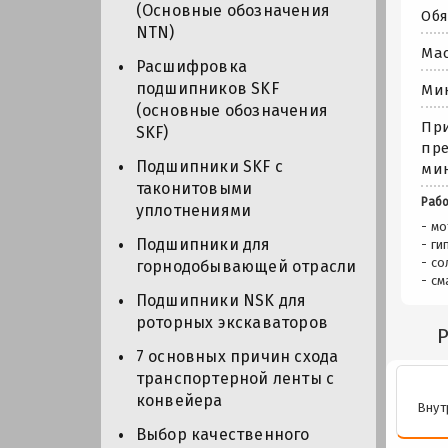
(Основные обозначения
Обя
NTN)
Мас
Расшифровка
подшипников SKF
Мин
(основные обозначения
При
SKF)
пре
Подшипники SKF с
мин
таконитовыми
Рабо
уплотнениями
- м
Подшипники для
- г
- с
горнодобывающей отрасли
- см
Подшипники NSK для
роторных экскаваторов
7 основных причин схода
транспортерной ленты с
конвейера
Внут
Выбор качественного