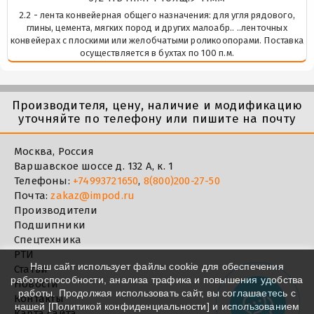
2.2 - лента конвейерная общего назначения: для угля рядового,
глины, цемента, мягких пород и других малоабр.. ..ленточных
конвейерах с плоскими или желобчатыми роликоопорами. Поставка
осуществляется в бухтах по 100 п.м.
Производителя, цену, наличие и модификацию
уточняйте по телефону или пишите на почту
Москва, Россия
Варшавское шоссе д. 132 А, к. 1
Телефоны:
+74993721650
,
8(800)200-27-50
Почта:
zakaz@impod.ru
Производители
Подшипники
Спецтехника
РТИ
Наш сайт использует файлы cookie для обеспечения
Статьи
работоспособности, анализа трафика и повышения удобства
Новости
работы. Продолжая использовать сайт, вы соглашаетесь с
Контакты
нашей [
Политикой конфиденциальности
] и использованием
Карта сайта