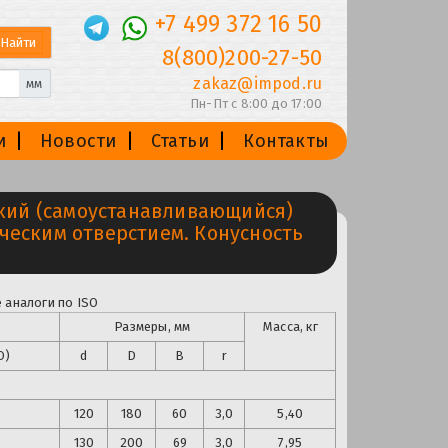
+7 499 372 16 50
8(800)200-27-50
zakaz@impod.ru
мм
Пн-Пт с 8:00 до 17:00
и
Новости
Статьи
Контакты
ий (самоустанавливающийся)
ческим отверстием. Конусность
 аналоги по ISO
Размеры, мм
Масса, кг
O)
d
D
B
r
120
180
60
3,0
5,40
130
200
69
3,0
7,95