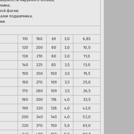
ника;
ной фаски;
мазки подшипника;
ки.
110
180
69
3,0
6,85
120
200
80
3,0
10,0
130
210
80
3,0
11,0
140
225
85
3,5
13,0
150
250
100
3,5
19,5
160
270
109
3,5
25,0
170
280
109
3,5
26,5
180
300
118
4,0
33,5
190
320
128
4,0
42,0
200
340
140
4,0
52,0
220
370
150
5,0
65,0