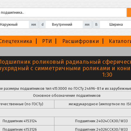
мм
d
мм
B
Спецтехника
РТИ
Расшифровки
Каталог
Подшипник роликовый радиальный сферическ
вухрядный с симметричными роликами и кони
1:30
е размеры подшипников тип 4153000 по ГОСТу 24696-81 и их зарубежные
Основное обозначение подшипников
ечественные (по ГОСТу)
международное (импортное по IS
Подшипник
4153124
Подшипник
24024CCK30/W33
Подшипник
4153126
Подшипник
24026CCK30/W33