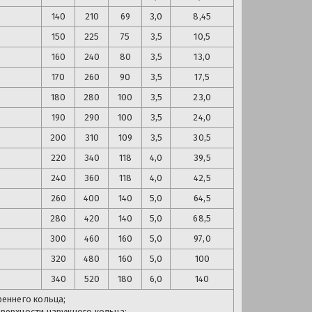
140
210
69
3,0
8,45
150
225
75
3,5
10,5
160
240
80
3,5
13,0
170
260
90
3,5
17,5
180
280
100
3,5
23,0
190
290
100
3,5
24,0
200
310
109
3,5
30,5
220
340
118
4,0
39,5
240
360
118
4,0
42,5
260
400
140
5,0
64,5
280
420
140
5,0
68,5
300
460
160
5,0
97,0
320
480
160
5,0
100
340
520
180
6,0
140
еннего кольца;
верхности наружного кольца;