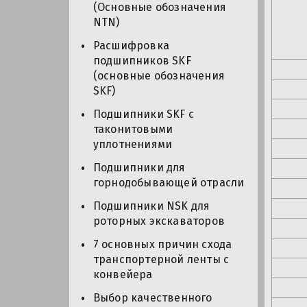
(Основные обозначения
NTN)
Расшифровка
подшипников SKF
(основные обозначения
SKF)
Подшипники SKF с
таконитовыми
уплотнениями
Подшипники для
горнодобывающей отрасли
Подшипники NSK для
роторных экскаваторов
7 основных причин схода
транспортерной ленты с
конвейера
Выбор качественного