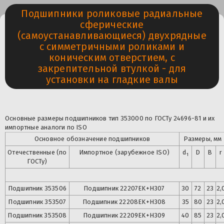
Подшипники роликовые радиальные
сферические
(самоустанавливающиеся) двухрядные
с симметричными роликами и
коническим отверстием, с
закрепительной втулкой - для
установки на гладкие валы
Основные размеры подшипников тип 353000 по ГОСТу 24696-81 и их
импортные аналоги по ISO
Основное обозначение подшипников
Размеры, мм
Отечественные (по
Импортное (зарубежное ISO)
d
D
B
r
1
ГОСТу)
Подшипник 353506
Подшипник
22207EK+H307
30
72
23
2,
Подшипник
353507
Подшипник
22208EK+H308
35
80
23
2,
Подшипник
353508
Подшипник
22209EK+H309
40
85
23
2,