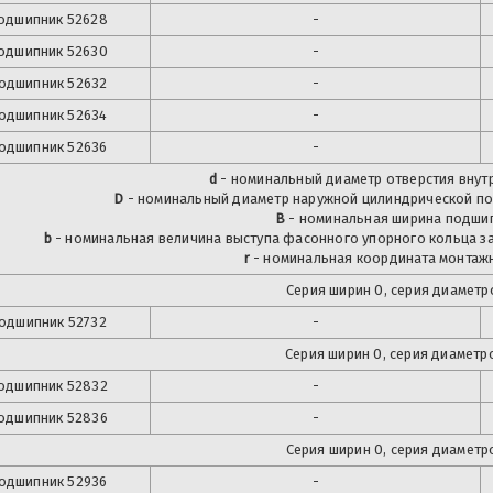
одшипник
52628
-
одшипник
52630
-
одшипник
52632
-
одшипник
52634
-
одшипник
52636
-
d
- номинальный диаметр отверстия внутр
D
- номинальный диаметр наружной цилиндрической по
B
- номинальная ширина подшип
b
- номинальная величина выступа фасонного упорного кольца з
r
- номинальная координата монтаж
Серия ширин 0, серия диаметро
одшипник
52732
-
Серия ширин 0, серия диаметро
одшипник
52832
-
одшипник
52836
-
Серия ширин 0, серия диаметро
одшипник
52936
-