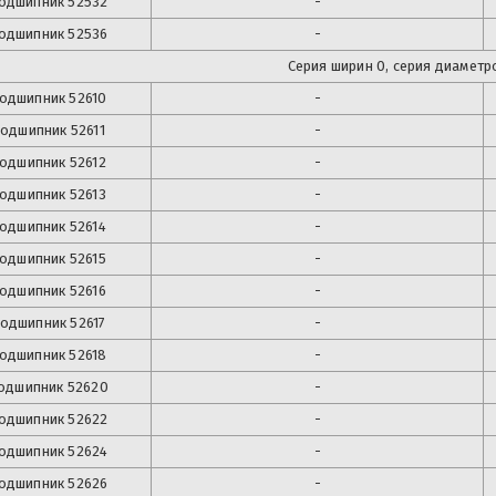
одшипник
52532
-
одшипник
52536
-
Серия ширин 0, серия диаметро
одшипник
52610
-
одшипник
52611
-
одшипник
52612
-
одшипник
52613
-
одшипник
52614
-
одшипник
52615
-
одшипник
52616
-
одшипник
52617
-
одшипник
52618
-
одшипник
52620
-
одшипник
52622
-
одшипник
52624
-
одшипник
52626
-