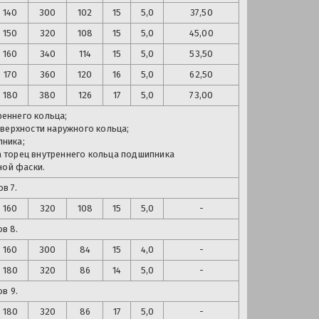
140
300
102
15
5,0
37,50
150
320
108
15
5,0
45,00
160
340
114
15
5,0
53,50
170
360
120
16
5,0
62,50
180
380
126
17
5,0
73,00
еннего кольца;
верхности наружного кольца;
ника;
а торец внутреннего кольца подшипника
ной фаски.
в 7.
160
320
108
15
5,0
-
в 8.
160
300
84
15
4,0
-
180
320
86
14
5,0
-
в 9.
180
320
86
17
5,0
-