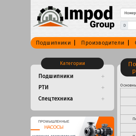
D
Подшипники
Производители
Категории
По
р
Подшипники
Основны
РТИ
Спецтехника
П
ПРОМЫШЛЕННЫЕ
НАСОСЫ