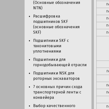
(Основные обозначения
П
NTN)
П
Расшифровка
П
подшипников SKF
П
(основные обозначения
SKF)
П
Подшипники SKF с
таконитовыми
уплотнениями
Подшипники для
горнодобывающей отрасли
П
Подшипники NSK для
роторных экскаваторов
П
7 основных причин схода
транспортерной ленты с
П
конвейера
Выбор качественного
П