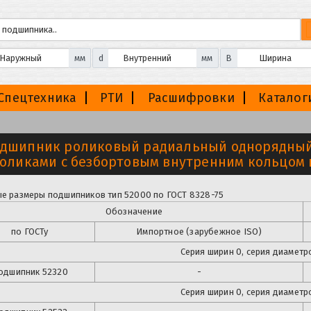
мм
d
мм
B
Спецтехника
РТИ
Расшифровки
Каталог
дшипник роликовый радиальный однорядный
оликами с безбортовым внутренним кольцом
е размеры подшипников тип 52000 по ГОСТ 8328-75
Обозначение
по ГОСТу
Импортное (зарубежное ISO)
Серия ширин 0, серия диаметро
одшипник 52320
-
Серия ширин 0, серия диаметро