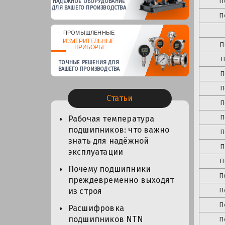
П
НАДЕЖНОЕ ОБОРУДОВАНИЕ
ДЛЯ ВАШЕГО ПРОИЗВОДСТВА
П
ПРОМЫШЛЕННЫЕ
ИЗМЕРИТЕЛЬНЫЕ
П
ПРИБОРЫ
П
ТОЧНЫЕ РЕШЕНИЯ ДЛЯ
ВАШЕГО ПРОИЗВОДСТВА
П
П
Статьи
П
П
Рабочая температура
подшипников: что важно
П
знать для надёжной
П
эксплуатации
П
Почему подшипники
П
преждевременно выходят
П
из строя
П
Расшифровка
подшипников NTN
П