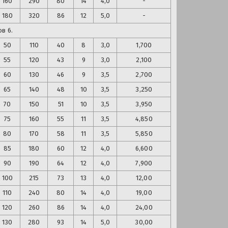
160
290
80
14
4,0
-
180
320
86
12
5,0
-
в 6.
50
110
40
8
3,0
1,700
55
120
43
9
3,0
2,100
60
130
46
9
3,5
2,700
65
140
48
10
3,5
3,250
70
150
51
10
3,5
3,950
75
160
55
11
3,5
4,850
80
170
58
11
3,5
5,850
85
180
60
12
4,0
6,600
90
190
64
12
4,0
7,900
100
215
73
13
4,0
12,00
110
240
80
14
4,0
19,00
120
260
86
14
4,0
24,00
130
280
93
14
5,0
30,00