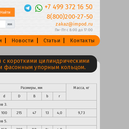
+7 499 372 16 50
8(800)200-27-50
zakaz@impod.ru
мм
Пн-Пт с 8:00 до 17:00
и
Новости
Статьи
Контакты
 с короткими цилиндрическими
 и фасонным упорным кольцом.
Размеры, мм
Масса, кг
d
D
B
b
r
в 3.
100
215
47
13
4,0
9,73
в 5.