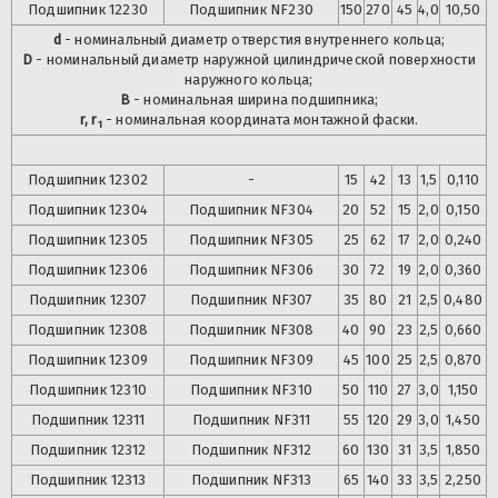
Подшипник
12230
Подшипник
NF230
150
270
45
4,0
10,50
d
- номинальный диаметр отверстия внутреннего кольца;
D
- номинальный диаметр наружной цилиндрической поверхности
наружного кольца;
B
- номинальная ширина подшипника;
r, r
- номинальная координата монтажной фаски.
1
Подшипник
12302
-
15
42
13
1,5
0,110
Подшипник
12304
Подшипник
NF304
20
52
15
2,0
0,150
Подшипник
12305
Подшипник
NF305
25
62
17
2,0
0,240
Подшипник
12306
Подшипник
NF306
30
72
19
2,0
0,360
Подшипник
12307
Подшипник
NF307
35
80
21
2,5
0,480
Подшипник
12308
Подшипник
NF308
40
90
23
2,5
0,660
Подшипник
12309
Подшипник
NF309
45
100
25
2,5
0,870
Подшипник
12310
Подшипник
NF310
50
110
27
3,0
1,150
Подшипник
12311
Подшипник
NF311
55
120
29
3,0
1,450
Подшипник
12312
Подшипник
NF312
60
130
31
3,5
1,850
Подшипник
12313
Подшипник
NF313
65
140
33
3,5
2,250