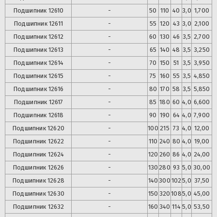
Подшипник
12610
-
50
110
40
3,0
1,700
Подшипник
12611
-
55
120
43
3,0
2,100
Подшипник
12612
-
60
130
46
3,5
2,700
Подшипник
12613
-
65
140
48
3,5
3,250
Подшипник
12614
-
70
150
51
3,5
3,950
Подшипник
12615
-
75
160
55
3,5
4,850
Подшипник
12616
-
80
170
58
3,5
5,850
Подшипник
12617
-
85
180
60
4,0
6,600
Подшипник
12618
-
90
190
64
4,0
7,900
Подшипник
12620
-
100
215
73
4,0
12,00
Подшипник
12622
-
110
240
80
4,0
19,00
Подшипник
12624
-
120
260
86
4,0
24,00
Подшипник
12626
-
130
280
93
5,0
30,00
Подшипник
12628
-
140
300
102
5,0
37,50
Подшипник
12630
-
150
320
108
5,0
45,00
Подшипник
12632
-
160
340
114
5,0
53,50