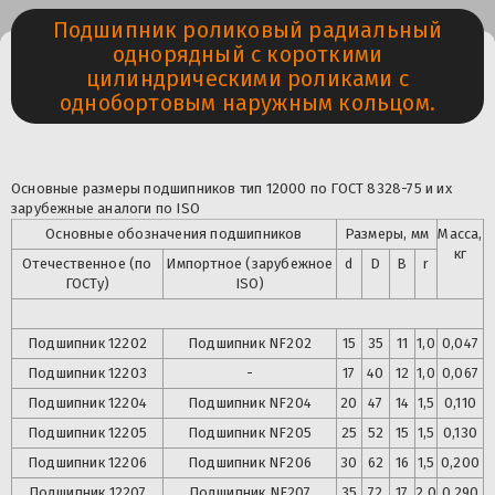
Подшипник роликовый радиальный
однорядный с короткими
цилиндрическими роликами с
однобортовым наружным кольцом.
Основные размеры подшипников тип 12000 по ГОСТ 8328-75 и их
зарубежные аналоги по ISO
Основные обозначения подшипников
Размеры, мм
Масса,
кг
Отечественное (по
Импортное (зарубежное
d
D
B
r
ГОСТу)
ISO)
Подшипник 12202
Подшипник
NF202
15
35
11
1,0
0,047
Подшипник
12203
-
17
40
12
1,0
0,067
Подшипник
12204
Подшипник
NF204
20
47
14
1,5
0,110
Подшипник
12205
Подшипник
NF205
25
52
15
1,5
0,130
Подшипник
12206
Подшипник
NF206
30
62
16
1,5
0,200
Подшипник
12207
Подшипник
NF207
35
72
17
2,0
0,290