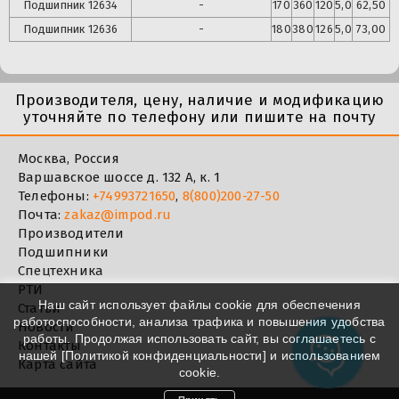
Подшипник
12634
-
170
360
120
5,0
62,50
Подшипник
12636
-
180
380
126
5,0
73,00
Производителя, цену, наличие и модификацию
уточняйте по телефону или пишите на почту
Москва, Россия
Варшавское шоссе д. 132 А, к. 1
Телефоны:
+74993721650
,
8(800)200-27-50
Почта:
zakaz@impod.ru
Производители
Подшипники
Спецтехника
РТИ
Наш сайт использует файлы cookie для обеспечения
Статьи
работоспособности, анализа трафика и повышения удобства
Новости
работы. Продолжая использовать сайт, вы соглашаетесь с
Контакты
нашей [
Политикой конфиденциальности
] и использованием
Карта сайта
cookie.