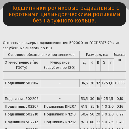
Подшипники роликовые радиальные с
короткими цилиндрическими роликами
без наружного кольца.
Основные размеры подшипников тип 502000 по ГОСТ 5377-79 и их
зарубежные аналоги по ISO
Основное обозначение подшипников
Размеры, мм
Масса,
кг
Отечественное (по
Импортное
E
d
B
S
r
w
ГОСТу)
(зарубежное ISO)
Подшипник 502104
-
36,5
20
12
3,25
1,0
0,055
Подшипник
502206
-
53,5
30
16
4,25
1,5
0,10
Подшипник
502207
Подшипник
RN207
61,8
35
17
4,0
2,0
0,16
Подшипник
502210
Подшипник
RN210
80,4
50
20
5,0
2,0
0,29
Подшипник
502212
Подшипник
RN212
97,3
60
22
5,0
2,5
0,49