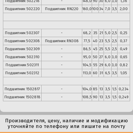
Подшипник
502218
-
148,0
90
30
6,0
3,0
1,36
Подшипник
502220
Подшипник
RN220
160,0
100
34
7,0
3,5
2,00
Подшипник
502307
-
68,2
35
21
5,0
2,5
0,25
Подшипник
502308
Подшипник
RN308
77,5
40
23
5,5
2,5
0,37
Подшипник
502309
-
86,5
45
25
5,5
2,5
0,49
Подшипник
502310
-
95,0
50
27
6,0
3,0
0,65
Подшипник
502311
-
104,5
55
29
6,0
3,0
0,82
Подшипник
502312
-
113,0
60
31
6,5
3,5
1,05
Подшипник
1502817
-
104,0
85
13
3,5
1,5
0,234
Подшипник
1502818
-
108,5
90
13
3,5
1,5
0,249
Производителя, цену, наличие и модификацию
уточняйте по телефону или пишите на почту