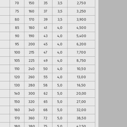
70
150
35
3,5
2,750
75
160
37
3,5
3,250
80
170
39
3,5
3,900
85
180
41
4,0
4,500
90
190
43
4,0
5,400
95
200
45
4,0
6,200
100
215
47
4,0
7,700
105
225
49
4,0
8,750
110
240
50
4,0
10,50
120
260
55
4,0
13,00
130
280
58
5,0
16,50
140
300
62
5,0
20,00
150
320
65
5,0
27,00
160
340
68
5,0
32,00
170
360
72
5,0
38,50
180
380
75
5,0
42,50