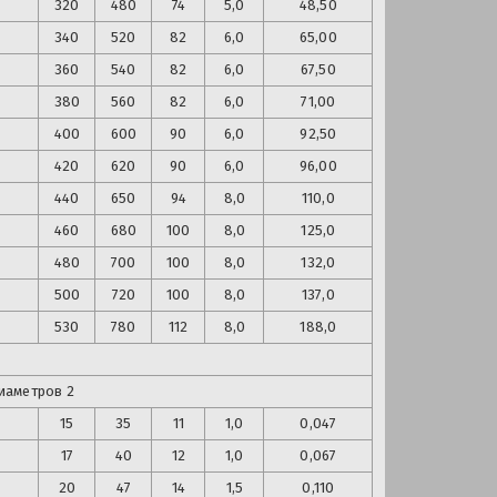
320
480
74
5,0
48,50
340
520
82
6,0
65,00
360
540
82
6,0
67,50
380
560
82
6,0
71,00
400
600
90
6,0
92,50
420
620
90
6,0
96,00
440
650
94
8,0
110,0
460
680
100
8,0
125,0
480
700
100
8,0
132,0
500
720
100
8,0
137,0
530
780
112
8,0
188,0
иаметров 2
15
35
11
1,0
0,047
17
40
12
1,0
0,067
20
47
14
1,5
0,110