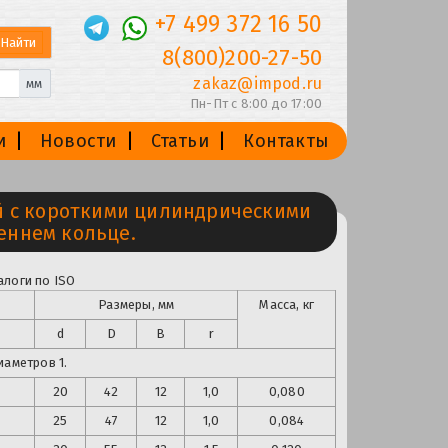
+7 499 372 16 50
8(800)200-27-50
zakaz@impod.ru
мм
Пн-Пт с 8:00 до 17:00
и
Новости
Статьи
Контакты
 с короткими цилиндрическими
еннем кольце.
алоги по ISO
Размеры, мм
Масса, кг
d
D
B
r
иаметров 1.
20
42
12
1,0
0,080
25
47
12
1,0
0,084