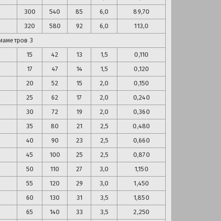
300
540
85
6,0
89,70
320
580
92
6,0
113,0
иаметров 3
15
42
13
1,5
0,110
17
47
14
1,5
0,120
20
52
15
2,0
0,150
25
62
17
2,0
0,240
30
72
19
2,0
0,360
35
80
21
2,5
0,480
40
90
23
2,5
0,660
45
100
25
2,5
0,870
50
110
27
3,0
1,150
55
120
29
3,0
1,450
60
130
31
3,5
1,850
65
140
33
3,5
2,250