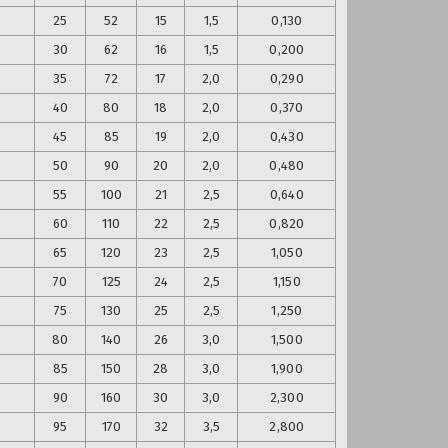
25
52
15
1,5
0,130
30
62
16
1,5
0,200
35
72
17
2,0
0,290
40
80
18
2,0
0,370
45
85
19
2,0
0,430
50
90
20
2,0
0,480
55
100
21
2,5
0,640
60
110
22
2,5
0,820
65
120
23
2,5
1,050
70
125
24
2,5
1,150
75
130
25
2,5
1,250
80
140
26
3,0
1,500
85
150
28
3,0
1,900
90
160
30
3,0
2,300
95
170
32
3,5
2,800