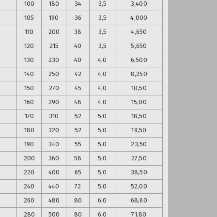
100
180
34
3,5
3,400
105
190
36
3,5
4,000
110
200
38
3,5
4,650
120
215
40
3,5
5,650
130
230
40
4,0
6,500
140
250
42
4,0
8,250
150
270
45
4,0
10,50
160
290
48
4,0
15,00
170
310
52
5,0
18,50
180
320
52
5,0
19,50
190
340
55
5,0
23,50
200
360
58
5,0
27,50
220
400
65
5,0
38,50
240
440
72
5,0
52,00
260
480
80
6,0
68,60
280
500
80
6,0
71,80