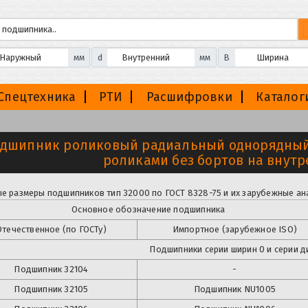
мм
d
мм
B
Спецтехника
РТИ
Расшифровки
Каталог
дшипник роликовый радиальный однорядный
роликами без бортов на внутр
е размеры подшипников тип 32000 по ГОСТ 8328-75 и их зарубежные ан
Основное обозначение подшипника
Отечественное (по ГОСТу)
Импортное (зарубежное ISO)
Подшипники серии ширин 0 и серии д
Подшипник 32104
-
Подшипник
32105
Подшипник
NU1005