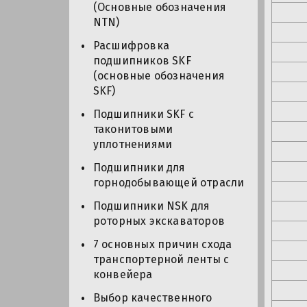
(Основные обозначения
NTN)
Расшифровка
подшипников SKF
(основные обозначения
SKF)
Подшипники SKF с
таконитовыми
уплотнениями
Подшипники для
горнодобывающей отрасли
Подшипники NSK для
роторных экскаваторов
7 основных причин схода
транспортерной ленты с
конвейера
Выбор качественного