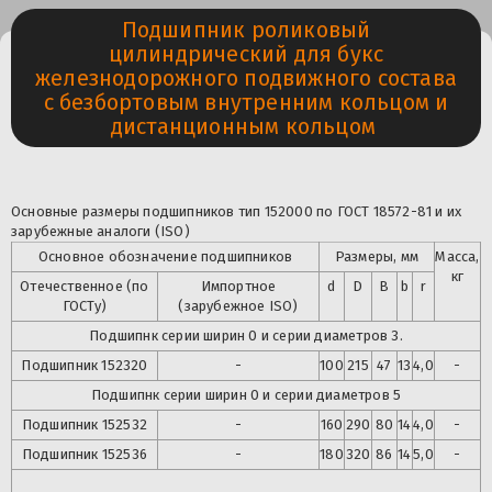
Подшипник роликовый
цилиндрический для букс
железнодорожного подвижного состава
с безбортовым внутренним кольцом и
дистанционным кольцом
Основные размеры подшипников тип 152000 по ГОСТ 18572-81 и их
зарубежные аналоги (ISO)
Основное обозначение подшипников
Размеры, мм
Масса,
кг
Отечественное (по
Импортное
d
D
B
b
r
ГОСТу)
(зарубежное ISO)
Подшипнк серии ширин 0 и серии диаметров 3.
Подшипник 152320
-
100
215
47
13
4,0
-
Подшипнк серии ширин 0 и серии диаметров 5
Подшипник
152532
-
160
290
80
14
4,0
-
Подшипник
152536
-
180
320
86
14
5,0
-