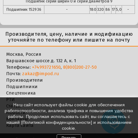
Подшипнк серии ширин 0 и серии диаметров 9
Подшипник
152936
-
180
320
86
17
5,0
-
Производителя, цену, наличие и модификацию
уточняйте по телефону или пишите на почту
Москва, Россия
Варшавское шоссе д. 132 А, к. 1
Телефоны:
+74993721650
,
8(800)200-27-50
Почта:
zakaz@impod.ru
Производители
Подшипники
Спецтехника
РТИ
Наш сайт использует файлы cookie для обеспечения
Статьи
работоспособности, анализа трафика и повышения удобства
Новости
работы. Продолжая использовать сайт, вы соглашаетесь с
Контакты
нашей [
Политикой конфиденциальности
] и использованием
Карта сайта
cookie.
Принять