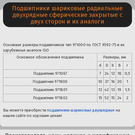
Подшипники шариковые радиальные
двухрядные сферические закрытые с
двух сторон и их аналоги
Основные размеры подшипников тип 971000 по ГОСТ 9592-75 и их
зарубежные аналоги ISO
Основное обозначение подшипника
Размеры, мм
d
D
b
B
r
Подшипник 971067
7
24
12
18
0,5
Подшипник
971800
10
37
16
20
1
Подшипник
971801
12
42
13
19
1,5
Подшипник
971802
15
52
15
24
2
Вы можете приобрести
подшипники шариковые двухрядные
на
нашем сайте по хорошим ценам!