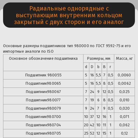
Радиальные однорядные с
выступающим внутренним кольцом
закрытый с двух сторон и его аналог
Основные размеры подшипников тип 980000 по ГОСТ 9592-75 и его
импортные аналоги по ISO
Основное обозначение подшипника
Размеры, мм
Масса, кг
d
D
b
B
r
Подшипник 980055
5
16
5,5
7
0,5
0,0060
Подшипник
980065
5
16
5,5
8
0,5
0,0062
Подшипник
980067
7
24
9
12
0,5
0,025
Подшипник
980077
7
19
6
8
0,5
0,010
Подшипник
980079
9
24
7
9
0,5
0,020
Подшипник
980700
10
37
12
16
1
0,071
Подшипник
980704
20
42
10
11
1
0,062
Подшипник
980705
25
52
12
15
1
0,12