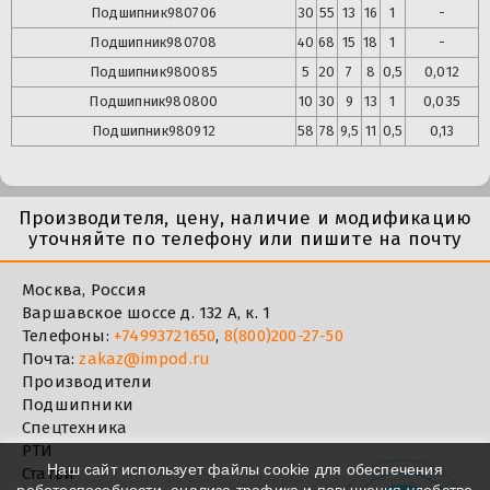
Подшипник
980706
30
55
13
16
1
-
Подшипник
980708
40
68
15
18
1
-
Подшипник
980085
5
20
7
8
0,5
0,012
Подшипник
980800
10
30
9
13
1
0,035
Подшипник
980912
58
78
9,5
11
0,5
0,13
Производителя, цену, наличие и модификацию
уточняйте по телефону или пишите на почту
Москва, Россия
Варшавское шоссе д. 132 А, к. 1
Телефоны:
+74993721650
,
8(800)200-27-50
Почта:
zakaz@impod.ru
Производители
Подшипники
Спецтехника
РТИ
Наш сайт использует файлы cookie для обеспечения
Статьи