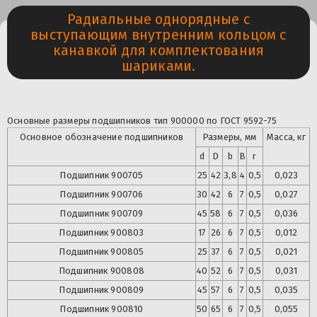
Радиальные однорядные с
выступающим внутренним кольцом с
канавкой для комплектования
шариками.
Основные размеры подшипников тип 900000 по ГОСТ 9592-75
Основное обозначение подшипников
Размеры, мм
Масса, кг
d
D
b
B
r
Подшипник
900705
25
42
3,8
4
0,5
0,023
Подшипник
900706
30
42
6
7
0,5
0,027
Подшипник
900709
45
58
6
7
0,5
0,036
Подшипник
900803
17
26
6
7
0,5
0,012
Подшипник
900805
25
37
6
7
0,5
0,021
Подшипник
900808
40
52
6
7
0,5
0,031
Подшипник
900809
45
57
6
7
0,5
0,035
Подшипник
900810
50
65
6
7
0,5
0,055