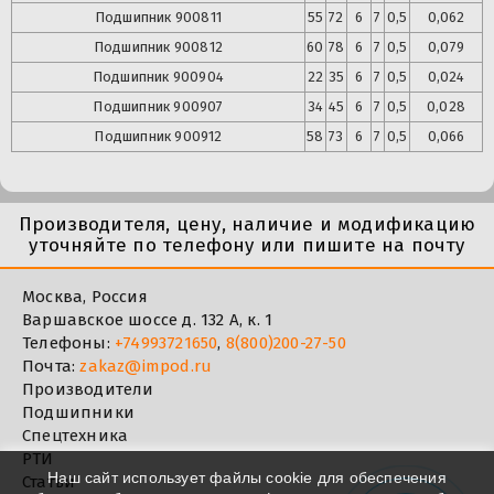
Подшипник
900811
55
72
6
7
0,5
0,062
Подшипник
900812
60
78
6
7
0,5
0,079
Подшипник
900904
22
35
6
7
0,5
0,024
Подшипник
900907
34
45
6
7
0,5
0,028
Подшипник
900912
58
73
6
7
0,5
0,066
Производителя, цену, наличие и модификацию
уточняйте по телефону или пишите на почту
Москва, Россия
Варшавское шоссе д. 132 А, к. 1
Телефоны:
+74993721650
,
8(800)200-27-50
Почта:
zakaz@impod.ru
Производители
Подшипники
Спецтехника
РТИ
Наш сайт использует файлы cookie для обеспечения
Статьи