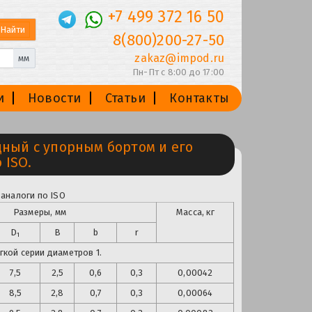
+7 499 372 16 50
8(800)200-27-50
zakaz@impod.ru
мм
Пн-Пт с 8:00 до 17:00
и
Новости
Статьи
Контакты
ый с упорным бортом и его
 ISO.
аналоги по ISO
Размеры, мм
Масса, кг
D
B
b
r
1
кой серии диаметров 1.
7,5
2,5
0,6
0,3
0,00042
8,5
2,8
0,7
0,3
0,00064