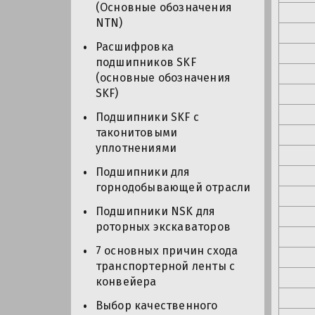
(Основные обозначения
NTN)
Расшифровка
подшипников SKF
(основные обозначения
SKF)
Подшипники SKF с
таконитовыми
уплотнениями
Подшипники для
горнодобывающей отрасли
Подшипники NSK для
роторных экскаваторов
7 основных причин схода
транспортерной ленты с
конвейера
Выбор качественного