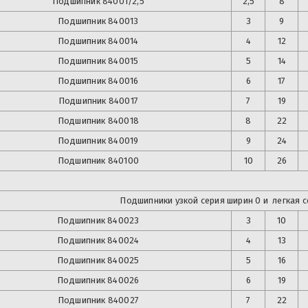
Подшипник
84001/2,5
2,5
8
Подшипник
840013
3
9
Подшипник
840014
4
12
Подшипник
840015
5
14
Подшипник
840016
6
17
Подшипник
840017
7
19
Подшипник
840018
8
22
Подшипник
840019
9
24
Подшипник
840100
10
26
Подшипники узкой серия ширин 0 и легкая с
Подшипник
840023
3
10
Подшипник
840024
4
13
Подшипник
840025
5
16
Подшипник
840026
6
19
Подшипник
840027
7
22