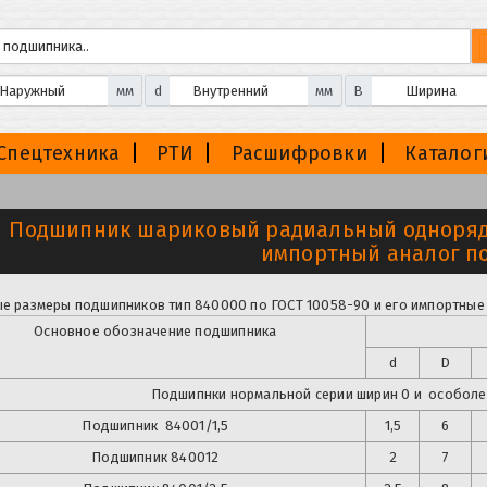
мм
d
мм
B
Спецтехника
РТИ
Расшифровки
Каталог
Подшипник шариковый радиальный однорядн
импортный аналог по
е размеры подшипников тип 840000 по ГОСТ 10058-90 и его импортные 
Основное обозначение подшипника
d
D
Подшипнки нормальной серии ширин 0 и особолег
Подшипник
84001/1,5
1,5
6
Подшипник
840012
2
7