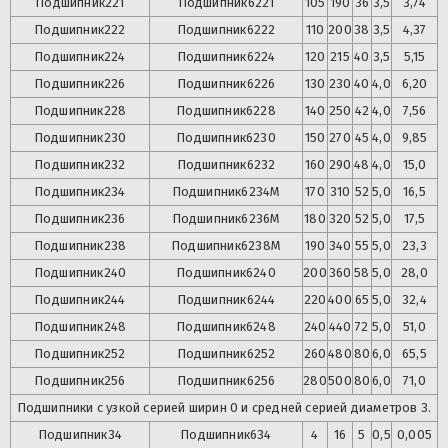
Подшипник
221
Подшипник
6221
105
190
36
3,5
3,74
Подшипник
222
Подшипник
6222
110
200
38
3,5
4,37
Подшипник
224
Подшипник
6224
120
215
40
3,5
5,15
Подшипник
226
Подшипник
6226
130
230
40
4,0
6,20
Подшипник
228
Подшипник
6228
140
250
42
4,0
7,56
Подшипник
230
Подшипник
6230
150
270
45
4,0
9,85
Подшипник
232
Подшипник
6232
160
290
48
4,0
15,0
Подшипник
234
Подшипник
6234М
170
310
52
5,0
16,5
Подшипник
236
Подшипник
6236М
180
320
52
5,0
17,5
Подшипник
238
Подшипник
6238М
190
340
55
5,0
23,3
Подшипник
240
Подшипник
6240
200
360
58
5,0
28,0
Подшипник
244
Подшипник
6244
220
400
65
5,0
32,4
Подшипник
248
Подшипник
6248
240
440
72
5,0
51,0
Подшипник
252
Подшипник
6252
260
480
80
6,0
65,5
Подшипник
256
Подшипник
6256
280
500
80
6,0
71,0
Подшипники с узкой серией ширин 0 и средней серией диаметров 3.
Подшипник
34
Подшипник
634
4
16
5
0,5
0,005