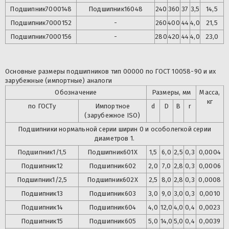
Подшипник
7000148
Подшипник
16048
240
360
37
3,5
14,5
Подшипник
7000152
-
260
400
44
4,0
21,5
Подшипник
7000156
-
280
420
44
4,0
23,0
Основные размеры подшипников тип 00000 по ГОСТ 10058-90 и их
зарубежные (импортные) аналоги
Обозначение
Размеры, мм
Масса,
кг
по ГОСТу
Импортное
d
D
B
r
(зарубежное ISO)
Подшипники нормальной серии ширин 0 и особолегкой серии
диаметров 1.
Подшипник
1/1,5
Подшипник
601X
1,5
6,0
2,5
0,3
0,0004
Подшипник
12
Подшипник
602
2,0
7,0
2,8
0,3
0,0006
Подшипник
1/2,5
Подшипник
602X
2,5
8,0
2,8
0,3
0,0008
Подшипник
13
Подшипник
603
3,0
9,0
3,0
0,3
0,0010
Подшипник
14
Подшипник
604
4,0
12,0
4,0
0,4
0,0023
Подшипник
15
Подшипник
605
5,0
14,0
5,0
0,4
0,0039