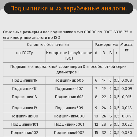
Подшипники и их зарубежные аналоги.
Основные размеры и вес подшипников тип 00000 по ГОСТ 8338-75 и
его импортные аналоги по ISO
Основные бозначения
Размеры, мм
Масса,
кг
по ГОСТу
Импортное (зарубежное
d
D
B
r
ISO)
Подшипники нормальной серии ширин 0 и особолегкой серии
диаметров 1.
Подшипник
16
Подшипник 606
6
17
6
0,5
0,008
Подшипник
17
Подшипник
607
7
19
6
0,5
0,009
Подшипник
18
Подшипник
8
22
7
0,5
0,015
608
Подшипник
19
Подшипник
609
9
24
7
0,5
0,018
Подшипник
100
Подшипник
6000
10
26
8
0,5
0,019
Подшипник
101
Подшипник
6001
12
28
8
0,5
0,022
Подшипник
102
Подшипник
6002
15
32
9
0,5
0,030