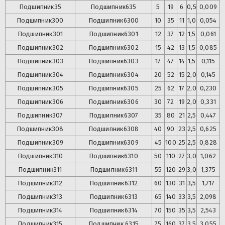
Подшипник
35
Подшипник
635
5
19
6
0,5
0,009
Подшипник
300
Подшипник
6300
10
35
11
1,0
0,054
Подшипник
301
Подшипник
6301
12
37
12
1,5
0,061
Подшипник
302
Подшипник
6302
15
42
13
1,5
0,085
Подшипник
303
Подшипник
6303
17
47
14
1,5
0,115
Подшипник
304
Подшипник
6304
20
52
15
2,0
0,145
Подшипник
305
Подшипник
6305
25
62
17
2,0
0,230
Подшипник
306
Подшипник
6306
30
72
19
2,0
0,331
Подшипник
307
Подшипник
6307
35
80
21
2,5
0,447
Подшипник
308
Подшипник
6308
40
90
23
2,5
0,625
Подшипник
309
Подшипник
6309
45
100
25
2,5
0,828
Подшипник
310
Подшипник
6310
50
110
27
3,0
1,062
Подшипник
311
Подшипник
6311
55
120
29
3,0
1,375
Подшипник
312
Подшипник
6312
60
130
31
3,5
1,717
Подшипник
313
Подшипник
6313
65
140
33
3,5
2,098
Подшипник
314
Подшипник
6314
70
150
35
3,5
2,543
Подшипник
315
Подшипник
6315
75
160
37
3,5
3,055