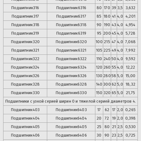
Подшипник
316
Подшипник
6316
80
170
39
3,5
3,632
Подшипник
317
Подшипник
6317
85
180
41
4,0
4,201
Подшипник
318
Подшипник
6318
90
190
43
4,0
4,954
Подшипник
319
Подшипник
6319
95
200
45
4,0
5,728
Подшипник
320
Подшипник
6320
100
215
47
4,0
7,068
Подшипник
321
Подшипник
6321
105
225
49
4,0
7,992
Подшипник
322
Подшипник
6322
110
240
50
4,0
9,592
Подшипник
324
Подшипник
6324
120
260
55
4,0
12,22
Подшипник
326
Подшипник
6326
130
280
58
5,0
15,00
Подшипник
328
Подшипник
6328
140
300
62
5,0
18,32
Подшипник
330
Подшипник
6330
150
320
65
5,0
21,75
Подшипники с узкой серией ширин 0 и тяжелой серией диаметров 4.
Подшипник
403
Подшипник
6403
17
62
17
2,0
0,265
Подшипник
404
Подшипник
6404
20
72
19
2,0
0,398
Подшипник
405
Подшипник
6405
25
80
21
2,5
0,530
Подшипник
406
Подшипник
6406
30
90
23
2,5
0,725