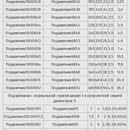
Подшипник
1000836
Подшипник
6836
180
225
22
2,0
2,03
Подшипник
1000838
Подшипник
6838
190
240
24
2,5
2,6
Подшипник
1000840
Подшипник
6840
200
250
24
2,5
2,7
Подшипник
1000844
Подшипник
6844
220
270
24
2,5
3,0
Подшипник
1000848
Подшипник
6848
240
300
28
3,0
4,5
Подшипник
1000852
Подшипник
6852
260
320
28
3,0
4,8
Подшипник
1000856
Подшипник
6856
280
350
33
3,0
7,4
Подшипник
1000860
Подшипник
6860
300
380
38
3,5
10,5
Подшипник
1000864
Подшипник
6864
320
400
38
3,5
11,8
Подшипник
1000868
Подшипник
6868
340
420
38
3,5
12,0
Подшипник
1000876
Подшипник
6876
380
480
46
3,5
20,0
Подшипник
1000892
Подшипник
6892
460
580
56
4,0
36,3
Подшипники с нормальной серией ширин 1 и сверхлегкой серией
диаметров 9.
Подшипник
1000091
Подшипник
691
1
4
1,6
0,2
0,0001
Подшипник
100009/1,5
Подшипник
691X
1,5
5
2
0,3
0,0002
Подшипник
1000092
Подшипник
692
2
6
2,3
0,3
0,0004