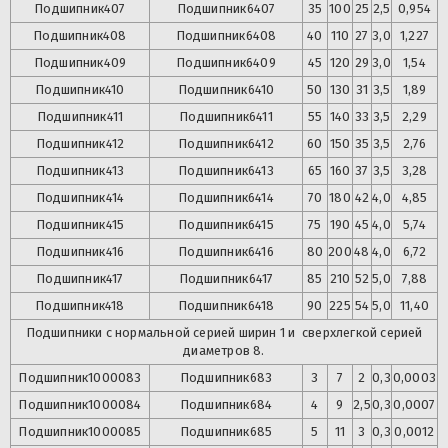
Подшипник
407
Подшипник
6407
35
100
25
2,5
0,954
Подшипник
408
Подшипник
6408
40
110
27
3,0
1,227
Подшипник
409
Подшипник
6409
45
120
29
3,0
1,54
Подшипник
410
Подшипник
6410
50
130
31
3,5
1,89
Подшипник
411
Подшипник
6411
55
140
33
3,5
2,29
Подшипник
412
Подшипник
6412
60
150
35
3,5
2,76
Подшипник
413
Подшипник
6413
65
160
37
3,5
3,28
Подшипник
414
Подшипник
6414
70
180
42
4,0
4,85
Подшипник
415
Подшипник
6415
75
190
45
4,0
5,74
Подшипник
416
Подшипник
6416
80
200
48
4,0
6,72
Подшипник
417
Подшипник
6417
85
210
52
5,0
7,88
Подшипник
418
Подшипник
6418
90
225
54
5,0
11,40
Подшипники с нормальной серией ширин 1 и сверхлегкой серией
диаметров 8.
Подшипник
1000083
Подшипник
683
3
7
2
0,3
0,0003
Подшипник
1000084
Подшипник
684
4
9
2,5
0,3
0,0007
Подшипник
1000085
Подшипник
685
5
11
3
0,3
0,0012