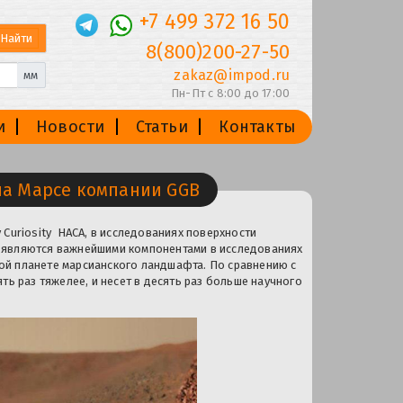
+7 499 372 16 50
8(800)200-27-50
zakaz@impod.ru
мм
Пн-Пт с 8:00 до 17:00
и
Новости
Статьи
Контакты
на Марсе компании GGB
у Curiosity НАСА, в исследованиях поверхности
 являются важнейшими компонентами в исследованиях
ной планете марсианского ландшафта. По сравнению с
пять раз тяжелее, и несет в десять раз больше научного