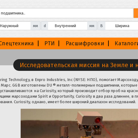
мм
d
мм
B
Спецтехника
РТИ
Расшифровки
Каталог
Исследовательская миссия на Земле и 
ing Technology, в Enpro Industries, Inc (NYSE: НПО), помогает Марсоход
 Марс. GGB изготовлены DU ® металл-полимерные подшипники, которые
 устанавливаются на Curiosity, который производит отбор проб на крас
ими марсоходами Spirit и Opportunity, Curiosity в два раза длиннее, в 
вания. Curiosity, однако, имеет более широкий диапазон исследований.