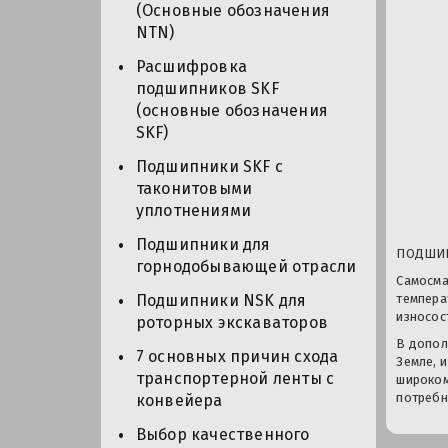
(Основные обозначения
NTN)
Расшифровка
подшипников SKF
(основные обозначения
SKF)
Подшипники SKF с
таконитовыми
уплотнениями
Подшипники для
ПОДШИП
горнодобывающей отрасли
Самосма
темпера
Подшипники NSK для
износост
роторных экскаваторов
В допол
7 основных причин схода
Земле, 
транспортерной ленты с
широком
потреб
конвейера
Выбор качественного