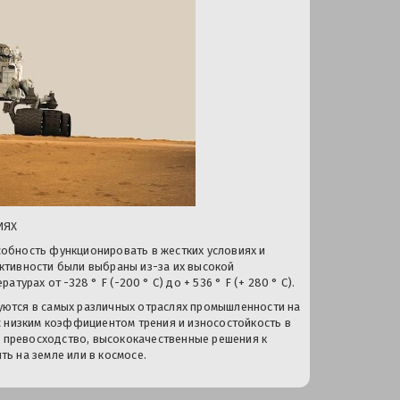
ИЯХ
обность функционировать в жестких условиях и
ктивности были выбраны из-за их высокой
рах от -328 ° F (-200 ° C) до + 536 ° F (+ 280 ° C).
зуются в самых различных отраслях промышленности на
с низким коэффициентом трения и износостойкость в
ь превосходство, высококачественные решения к
ть на земле или в космосе.