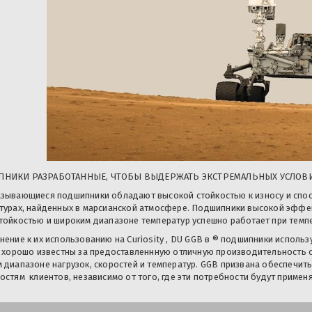
НИКИ РАЗРАБОТАННЫЕ, ЧТОБЫ ВЫДЕРЖАТЬ ЭКСТРЕМАЛЬНЫХ УСЛОВ
зывающиеся подшипники обладают высокой стойкостью к износу и спос
турах, найденных в марсианской атмосфере. Подшипники высокой эффе
ойкостью и широким диапазоне температур успешно работает при температу
нение к их использованию на Curiosity , DU GGB в ® подшипники исполь
и хорошо известны за предоставленнную отличную производительность 
 диапазоне нагрузок, скоростей и температур. GGB призвана обеспечит
ностям
клиентов, независимо от того, где эти потребности будут применя