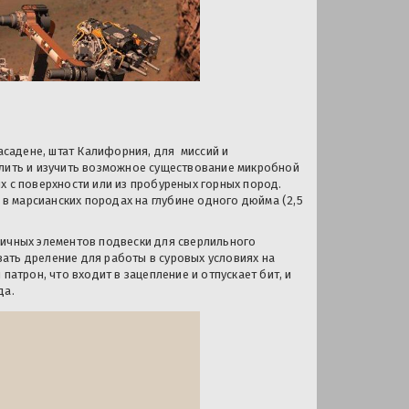
Пасадене, штат Калифорния, для миссий и
елить и изучить возможное существование микробной
х с поверхности или из пробуреных горных пород.
 в марсианских породах на глубине одного дюйма (2,5
вичных элементов подвески для сверлильного
ать дреление для работы в суровых условиях на
патрон, что входит в зацепление и отпускает бит, и
да.