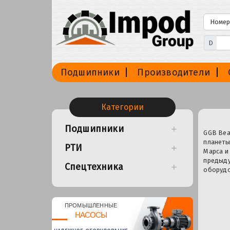
D
Подшипники
Производители
Категории
Подшипники
GGB Bear
планеты
РТИ
Марса и
предыдущ
Спецтехника
оборудо
ПРОМЫШЛЕННЫЕ
НАСОСЫ