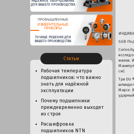
НАДЕЖНОЕ ОБОРУДОВАНИЕ
ДЛЯ ВАШЕГО ПРОИЗВОДСТВА
ПРОМЫШЛЕННЫЕ
ИЗМЕРИТЕЛЬНЫЕ
ПРИБОРЫ
ИНДИВ
ТОЧНЫЕ РЕШЕНИЯ ДЛЯ
ВАШЕГО ПРОИЗВОДСТВА
GGB Под
Curiosi
исследо
Статьи
жизни. 
Манипул
Рабочая температура
см).
подшипников: что важно
Три DU 
знать для надёжной
шпиндел
эксплуатации
Марсе. 
ударный
Почему подшипники
преждевременно выходят
из строя
Расшифровка
подшипников NTN