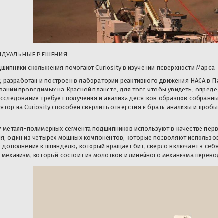
ИДУАЛЬНЫЕ РЕШЕНИЯ
шипники скольжения помогают Curiosity в изучении поверхности Марса
ty, разработан и построен в лаборатории реактивного движения НАСА в 
вании проводимых на Красной планете, для того чтобы увидеть, опред
Исследование требует получения и анализа десятков образцов собранны
ятор на Curiosity способен сверлить отверстия и брать анализы и пробы
® металл-полимерных сегмента подшипников используют в качестве пер
я, один из четырех мощных компонентов, которые позволяют использов
В дополнение к шпинделю, который вращает бит, сверло включает в себя 
 механизм, который состоит из молотков и линейного механизма перево