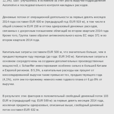
12,3%). EBIT улучшилось в основном за счет роста выручки подразделения
Automotive и последовательного контроля накладных расходов.
Денежные потоки от операционной деятельности за первые девять месяцев
2014 года составил EUR 600 м (предыдущий год: EUR 919 м), в том числе в
общей сложности EUR 158 м оттока одноразовый денежных расходов,
связанных с досрочным погашением облигаций во втором квартале 2014 года
Кроме того, Группа также обратил антимонопольного казнь ЕС евро 371 м во
втором квартале 2014 года.
Капитальные затраты составили EUR 500 м, что значительно больше, чем в
предшествующем году периода (до года: EUR 343 м). Капитальные затраты в
основном сосредоточены на создании дополнительных производственных
мощностей, с Schaeffler инвестирования особенно сильно в большей Китаем
и Европой регионов. В 5,5%, а капитальные расходы как процент от
консолидированной выручки также превысил тех, предшествующего года
(4,1%), хотя они по-прежнему немного ниже годового плана от 6 до 8% от
выручки.
В результате этих факторов в положительный свободный денежный поток 103
EUR м (предыдущий год: EUR 589 м) за первые девять месяцев 2014 года,
исключая предметы одноразовые, описанные выше, свободный денежный
поток составил EUR 632 м.