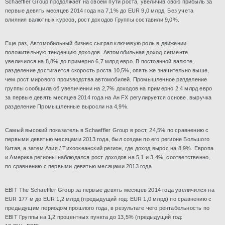
Schaeffler Group продолжает на своем пути роста, увеличив свою прибыль за
первые девять месяцев 2014 года на 7,1% до EUR 9,0 млрд.
Без учета
влияния валютных курсов, рост доходов Группы составили 9,0%.
Еще раз, Автомобильный бизнес сыграл ключевую роль в движении
положительную тенденцию доходов.
Автомобильная доход сегменте
увеличился на 8,8% до примерно 6,7 млрд евро.
В постоянной валюте,
разделение достигается скорость роста 10,5%, опять же значительно выше,
чем рост мирового производства автомобилей. Промышленное разделение
группы сообщила об увеличении на 2,7% доходов на примерно 2,4 млрд евро
за первые девять месяцев 2014 года на Ан FX регулируется основе, выручка
разделение Промышленные выросли на 4,9%.
Самый высокий показатель в Schaeffler Group в рост, 24,5% по сравнению с
первыми девятью месяцами 2013 года, был создан по его регионе Большого
Китая, а затем Азия / Тихоокеанский регион, где доход вырос на 8,9%. Европа
и Америка регионы наблюдался рост доходов на 5,1 и 3,4%, соответственно,
по сравнению с первыми девятью месяцами 2013 года.
EBIT The Schaeffler Group за первые девять месяцев 2014 года увеличился на
EUR 177 м до EUR 1,2 млрд (предыдущий год: EUR 1,0 млрд) по сравнению с
предыдущим периодом прошлого года, в результате чего рентабельность по
EBIT Группы на 1,2 процентных пункта до 13,5% (предыдущий год: