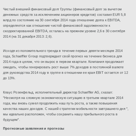
Чистый внешний финансовый долг Группы (финансовый долг за вычетом
денежных средств за исключением акционеров кредитов) составил EUR 5,8
млрд по состоянию на 30 сентября 2014 года отношение долга к EBITDA,
определяется как отношение чистой финансовой задолженности к
скорректированной EBITDA, осталась на прежнем уровне 2,6 в 30 сентября
2014 (на 31 декабря 2013: 2,6).
Исходя из положительного тренда в течение первых девяти месяцев 2014
года, Schaeffler Group подтверждает свой прогноз на течение бизнеса для
2014 года в целом, что он вырос в первом квартале. Компания продолжает
ожидать, чтобы генерировать рост выше 7% доходов в постоянной валюте
для руководства 2014 году в группе в отношении ее края EBIT остается от 12
до 13%.
Клаус Розенфельд, исполнительный директор Schaeffler AG, сказал:
"Несмотря на сложную экономическую ситуацию в третьем квартале 2014
года, мы вновь сумел продолжить наш путь роста, а также повышения
качества наших доходов. С нашей стратегии мобильности завтрашнего дня ",
мы идеально расположен, чтобы сохранить нашу прибыльного роста в
будущем".
Прогнозные заявления и прогнозы