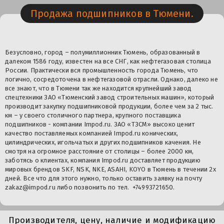
Продажа подшипников в Тюмени.
Безусловно, город – полумиллионник Тюмень, образованный в
далеком 1586 году, известен на все СНГ, как нефтегазовая столица
России. Практически вся промышленность города Тюмень, что
логично, сосредоточена в нефтегазовой отрасли. Однако, далеко не
все знают, что в Тюмени так же находится крупнейший завод
спецтехники ЗАО «Тюменский завод строительных машин», который
производит закупку подшипниковой продукции, более чем за 2 тыс.
км – у своего столичного партнера, крупного
поставщика
подшипников
- компании Impod.ru.
ЗАО «ТЗСМ» высоко ценит
качество поставляемых компанией Impod.ru конических,
цилиндрических, игольчатых и других подшипников качения. Не
смотря на огромное расстояние от столицы – более 2000 км,
заботясь о клиентах, компания Impod.ru доставляет продукцию
мировых брендов SKF, NSK, NKE, ASAHI,
KOYO
в Тюмень в течении 2х
дней. Все что для этого нужно, только оставить заявку на почту
zakaz@impod.ru либо позвонить по тел. +74993721650.
Производителя, цену, наличие и модификацию