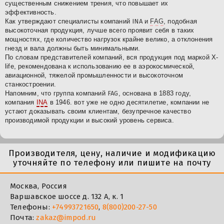
существенным снижением трения, что повышает их
эффективность.
Как утверждают специалисты компаний
INA
и
FAG
, подобная
высокоточная продукция, лучше всего проявит себя в таких
мощностях, где количество нагрузок крайне велико, а отклонения
гнезд и вала должны быть минимальными.
По словам представителей компаний, вся продукция под маркой X-
life, рекомендована к использованию ее в аэрокосмической,
авиационной, тяжелой промышленности и высокоточном
станкостроении.
Напомним, что группа компаний
FAG
, основана в 1883 году,
компания
INA
в 1946. вот уже не одно десятилетие, компании не
устают доказывать своим
клиентам, безупречное качество
производимой продукции и высокий уровень сервиса.
Производителя, цену, наличие и модификацию
уточняйте по телефону или пишите на почту
Москва, Россия
Варшавское шоссе д. 132 А, к. 1
Телефоны:
+74993721650
,
8(800)200-27-50
Почта:
zakaz@impod.ru