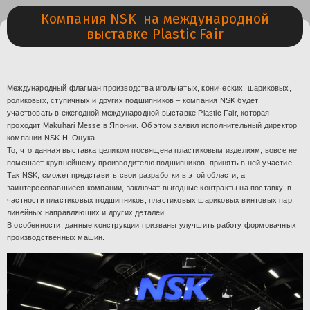
Компания NSK на международной
выставке Plastic Fair
Международный флагман производства игольчатых, конических, шариковых,
роликовых, ступичных и других подшипников – компания NSK будет
участвовать в ежегодной международной выставке Plastic Fair, которая
проходит Makuhari Messe в Японии. Об этом заявил исполнительный директор
компании NSK Н. Оцука.
То, что данная выставка целиком посвящена пластиковым изделиям, вовсе не
помешает крупнейшему производителю подшипников, принять в ней участие.
Так NSK, сможет представить свои разработки в этой области, а
заинтересовавшиеся компании, заключат выгодные контракты на поставку, в
частности пластиковых подшипников, пластиковых шариковых винтовых пар,
линейных направляющих и других деталей.
В особенности, данные конструкции призваны улучшить работу формовачных
производственных машин.