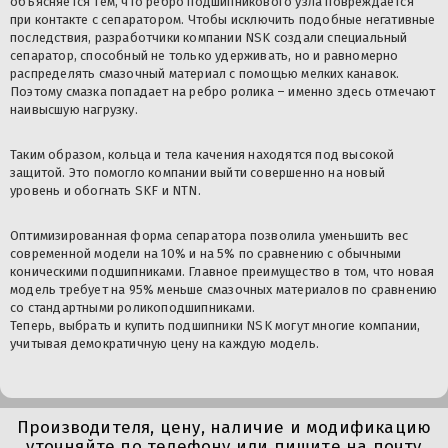
объясняется тем, что ребро подшипникового узла повреждается
при контакте с сепаратором. Чтобы исключить подобные негативные
последствия, разработчики компании NSK создали специальный
сепаратор, способный не только удерживать, но и равномерно
распределять смазочный материал с помощью мелких канавок.
Поэтому смазка попадает на ребро ролика – именно здесь отмечают
наивысшую нагрузку.
Таким образом, кольца и тела качения находятся под высокой
защитой. Это помогло компании выйти совершенно на новый
уровень и обогнать SKF и NTN.
Оптимизированная форма сепаратора позволила уменьшить вес
современной модели на 10% и на 5% по сравнению с обычными
коническими подшипниками. Главное преимущество в том, что новая
модель требует на 95% меньше смазочных материалов по сравнению
со стандартными роликоподшипниками.
Теперь, выбрать и купить
подшипники NSK
могут многие компании,
учитывая демократичную цену на каждую модель.
Производителя, цену, наличие и модификацию
уточняйте по телефону или пишите на почту