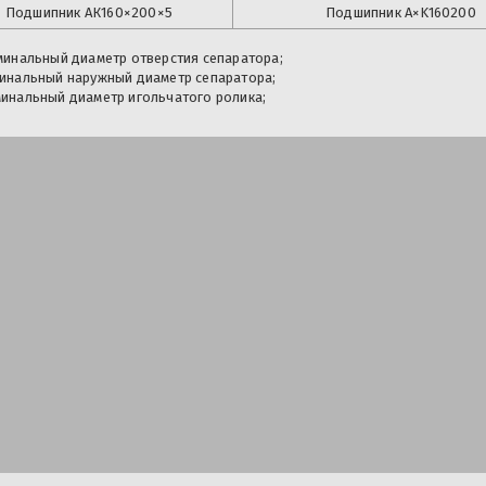
Подшипник
АК160×200×5
Подшипник
A×K160200
минальный диаметр отверстия сепаратора;
инальный наружный диаметр сепаратора;
инальный диаметр игольчатого ролика;