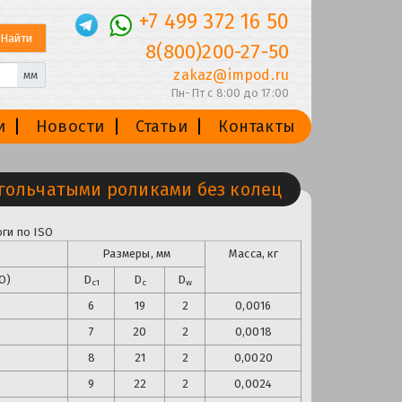
+7 499 372 16 50
8(800)200-27-50
zakaz@impod.ru
мм
Пн-Пт с 8:00 до 17:00
и
Новости
Статьи
Контакты
гольчатыми роликами без колец
ги по ISO
Размеры, мм
Масса, кг
O)
D
D
D
с1
с
w
6
19
2
0,0016
7
20
2
0,0018
8
21
2
0,0020
9
22
2
0,0024