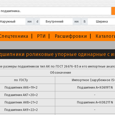
мм
d
мм
B
Спецтехника
РТИ
Расшифровки
Каталог
дшипники роликовые упорные одинарные с и
е размеры подшипников тип АК по ГОСТ 26676-85 и его импортные анало
Обозначение
по ГОСТу
Импортное (зарубежное IS
Подшипник АК6×19×2
Подшипник
A×K0619TN
Подшипник
АК7×20×2
-
Подшипник
АК8×21×2
Подшипник
A×K0821TN
Подшипник
АК9×22×2
-