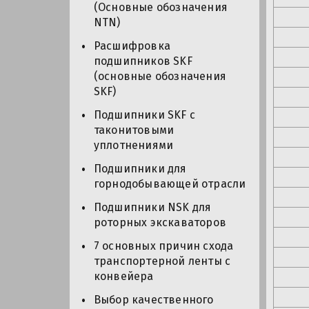
(Основные обозначения
NTN)
Расшифровка
подшипников SKF
(основные обозначения
SKF)
Подшипники SKF с
таконитовыми
уплотнениями
Подшипники для
горнодобывающей отрасли
Подшипники NSK для
роторных экскаваторов
7 основных причин схода
транспортерной ленты с
конвейера
Выбор качественного