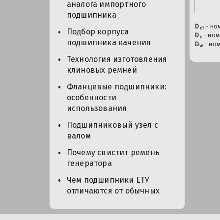
аналога импортного
подшипника
D
- но
с1
Подбор корпуса
D
- ном
с
подшипника качения
D
- ном
w
Технология изготовления
клиновых ремней
Фланцевые подшипники:
особенности
использования
Подшипниковый узел с
валом
Почему свистит ремень
генератора
Чем подшипники ЕТУ
отличаются от обычных