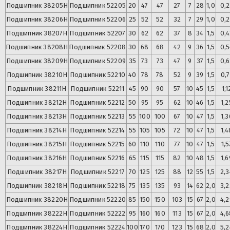
Подшипник
38205Н
Подшипник
52205
20
47
47
27
7
28
1,0
0,2
Подшипник
38206Н
Подшипник
52206
25
52
52
32
7
29
1,0
0,2
Подшипник
38207Н
Подшипник
52207
30
62
62
37
8
34
1,5
0,4
Подшипник
38208Н
Подшипник
52208
30
68
68
42
9
36
1,5
0,5
Подшипник
38209Н
Подшипник
52209
35
73
73
47
9
37
1,5
0,6
Подшипник
38210Н
Подшипник
52210
40
78
78
52
9
39
1,5
0,7
Подшипник
38211Н
Подшипник
52211
45
90
90
57
10
45
1,5
1,1
Подшипник
38212Н
Подшипник
52212
50
95
95
62
10
46
1,5
1,2
Подшипник
38213Н
Подшипник
52213
55
100
100
67
10
47
1,5
1,3
Подшипник
38214Н
Подшипник
52214
55
105
105
72
10
47
1,5
1,4
Подшипник
38215Н
Подшипник
52215
60
110
110
77
10
47
1,5
1,5
Подшипник
38216Н
Подшипник
52216
65
115
115
82
10
48
1,5
1,6
Подшипник
38217Н
Подшипник
52217
70
125
125
88
12
55
1,5
2,3
Подшипник
38218Н
Подшипник
52218
75
135
135
93
14
62
2,0
3,2
Подшипник
38220Н
Подшипник
52220
85
150
150
103
15
67
2,0
4,2
Подшипник
38222Н
Подшипник
52222
95
160
160
113
15
67
2,0
4,6
Подшипник
38224Н
Подшипник
52224
100
170
170
123
15
68
2,0
5,2