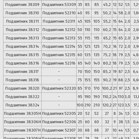
Подшипник
38309
Подшипник
53309
35
85
85
45,2
12
52
1,5
1,2
Подшипник
38310
Подшипник
52310
40
95
95
50,2
14
58
2,0
1,8
Подшипник
38311
Подшипник
52311
45
105
105
55,2
15
64
2,0
2,5
Подшипник
38312
Подшипник
52312
50
110
110
60,2
15
64
2,0
2,6
Подшипник
38313
Подшипник
52313
55
115
115
65,2
15
65
2,0
2,9
Подшипник
38314
Подшипник
52314
55
125
125
70,2
16
72
2,0
3,9
Подшипник
38315
Подшипник
52315
60
135
135
75,2
18
79
2,5
4,8
Подшипник
38316
Подшипник
52316
65
140
140
80,2
18
79
2,5
5,0
Подшипник
38317
-
70
150
150
85,2
19
87
2,5
6,4
Подшипник
38318
-
75
155
155
90,2
19
88
2,5
6,6
Подшипник
38320
Подшипник
52320
85
170
170
100,2
21
97
2,5
8,
Подшипник
38322
-
95
190
190
110,2
24
110
3,0
13,
Подшипник
38324
-
100
210
210
120,2
27
123
3,5
17,
Подшипник
38305Н
Подшипник
52305
20
52
52
27
8
34
1,5
0,3
Подшипник
38306Н
Подшипник
52306
25
60
60
32
9
38
1,5
0,4
Подшипник
38307Н
Подшипник
52307
30
68
68
37
10
44
1,5
0,7
Подшипник
38308Н
Подшипник
52308
30
78
78
42
12
49
1,5
1,0