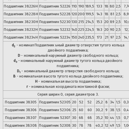
Подшипник
38226Н
Подшипник
52226
110
190
189,5
133
18
80
2,5
7,7
Подшипник
38228Н
Подшипник
52228
120
200
199,5
143
18
81
2,5
8,9
Подшипник
38230Н
Подшипник
52230
130
215
214,5
153
20
89
2,5
10,
Подшипник
38232Н
Подшипник
52232
140
225
224,5
163
20
90
2,5
12,
Подшипник
38234Н
Подшипник
52234
150
240
235,5
173
21
97
2,5
14,
d
- номинал
Подшипник
ьный диаметр отверстия тугого кольца
2
двойного подшипника;
D
- номинальный наружный диаметр свободного кольца;
d
- номинальный наружный диаметр тугого кольца двойного
3
подшипника;
D
- номинальный диаметр отверстия свободного кольца;
1
B
- номинальная высота тугого кольца двойного подшипника;
H
- номинальная высота подшипника;
r
- номинальная координата монтажной фаски;
Серия ширин 0, серия диаметров 3.
Подшипник
38305
Подшипник
52305
20
52
52
25,2
8
34
1,5
0,3
Подшипник
38306
Подшипник
52306
25
60
60
30,2
9
38
1,5
0,4
Подшипник
38307
Подшипник
52307
30
68
68
35,2
10
44
1,5
0,7
Подшипник
38308
Подшипник
52308
30
78
78
40,2
12
49
1,5
1,0