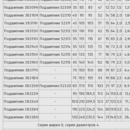
Подшипник
38309Н
Подшипник
52309
35
85
85
47
12
52
1,5
1,2
Подшипник
38310Н
Подшипник
52310
40
95
95
52
14
58
2,0
1,8
Подшипник
38311Н
Подшипник
52311
45
105
105
57
15
64
2,0
2,5
Подшипник
38312Н
Подшипник
52312
50
110
110
62
15
64
2,0
2,6
Подшипник
38313Н
Подшипник
52313
55
115
115
67
15
65
2,0
2,9
Подшипник
38314Н
Подшипник
52314
55
125
125
72
16
72
2,0
3,9
Подшипник
38315Н
Подшипник
52315
60
135
135
77
18
79
2,5
4,8
Подшипник
38316Н
Подшипник
52316
65
140
140
82
18
79
2,5
5,0
Подшипник
38317Н
-
70
150
150
88
19
87
2,5
6,4
Подшипник
38318Н
-
75
155
155
93
19
88
2,5
6,6
Подшипник
38320Н
Подшипник
52320
85
170
170
103
21
97
2,5
8,
Подшипник
38322Н
-
95
190
189,5
113
24
110
3,0
13,
Подшипник
38324Н
-
100
210
209,5
123
27
123
3,5
17,
Подшипник
38326Н
-
110
225
224,5
134
30
130
3,5
23,
Подшипник
38328Н
-
120
240
235,5
144
31
140
3,5
28,
Серия ширин 0, серия диаметров 4.