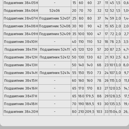
Подшипник
38405Н
-
15
60
60
27
11
45
1,5
0,6
Подшипник
38406Н
52406
20
70
70
32
12
52
1,5
1,0
Подшипник
38407Н
Подшипник
52407
25
80
80
37
14
59
2,0
1,4
Подшипник
38408Н
Подшипник
52408
30
90
90
42
15
65
2,0
2,0
Подшипник
38409Н
Подшипник
52409
35
100
100
47
17
72
2,0
2,7
Подшипник
38410Н
-
40
110
110
52
18
78
2,5
3,5
Подшипник
38411Н
Подшипник
52411
45
120
120
57
20
87
2,5
4,7
Подшипник
38412Н
Подшипник
52412
50
130
130
62
21
93
2,5
6,3
Подшипник
38413Н
-
50
140
140
68
23
101
3,0
8,
Подшипник
38414Н
Подшипник
52414
55
150
150
73
24
107
3,0
9,7
Подшипник
38415Н
-
60
160
160
78
26
115
3,0
11,
Подшипник
38416Н
-
65
170
170
83
27
120
3,5
14,
Подшипник
38417Н
-
65
180
179,5
88
29
128
3,5
17,
Подшипник
38418Н
-
70
190
189,5
93
30
135
3,5
19,
Подшипник
38420Н
-
80
210
209,5
103
33
150
4,0
26,