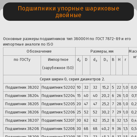
Подшипники упорные шариковые
двойные
Основные размеры подшипников тип 38000Н по ГОСТ 7872-89 и его
импортные аналоги по ISO
Обозначение
Размеры, мм
Мас
кг
по ГОСТу
Импортное
d
D
d
D
B
H
r
2
3
1
(зарубежное ISO)
Серия ширин 0, серия диаметров 2.
Подшипник 38202
Подшипник
52202
10
32
32
15,2
5
22
1,0
0,
Подшипник
38204
Подшипник
52204
15
40
40
20,2
6
26
1,0
0,1
Подшипник
38205
Подшипник
52205
20
47
47
25,2
7
28
1,0
0,2
Подшипник
38206
Подшипник
52206
25
52
52
30,2
7
29
1,0
0,2
Подшипник
38207
Подшипник
52207
30
62
62
35,2
8
32
1,5
0,4
Подшипник
38208
Подшипник
52208
30
68
68
40,2
9
36
1,5
0,5
Подшипник
38209
Подшипник
52209
35
73
73
45,2
9
37
1,5
0,6