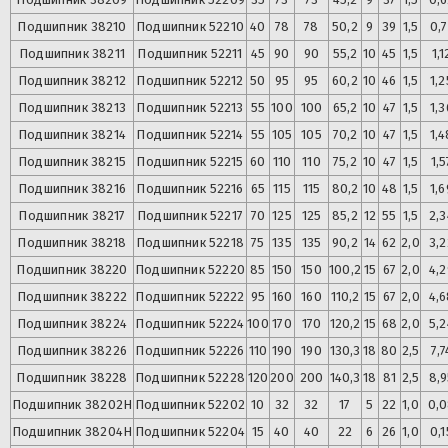
Подшипник
38210
Подшипник
52210
40
78
78
50,2
9
39
1,5
0,7
Подшипник
38211
Подшипник
52211
45
90
90
55,2
10
45
1,5
1,1
Подшипник
38212
Подшипник
52212
50
95
95
60,2
10
46
1,5
1,2
Подшипник
38213
Подшипник
52213
55
100
100
65,2
10
47
1,5
1,3
Подшипник
38214
Подшипник
52214
55
105
105
70,2
10
47
1,5
1,4
Подшипник
38215
Подшипник
52215
60
110
110
75,2
10
47
1,5
1,5
Подшипник
38216
Подшипник
52216
65
115
115
80,2
10
48
1,5
1,6
Подшипник
38217
Подшипник
52217
70
125
125
85,2
12
55
1,5
2,3
Подшипник
38218
Подшипник
52218
75
135
135
90,2
14
62
2,0
3,2
Подшипник
38220
Подшипник
52220
85
150
150
100,2
15
67
2,0
4,2
Подшипник
38222
Подшипник
52222
95
160
160
110,2
15
67
2,0
4,6
Подшипник
38224
Подшипник
52224
100
170
170
120,2
15
68
2,0
5,2
Подшипник
38226
Подшипник
52226
110
190
190
130,3
18
80
2,5
7,7
Подшипник
38228
Подшипник
52228
120
200
200
140,3
18
81
2,5
8,9
Подшипник
38202Н
Подшипник
52202
10
32
32
17
5
22
1,0
0,
Подшипник
38204Н
Подшипник
52204
15
40
40
22
6
26
1,0
0,1