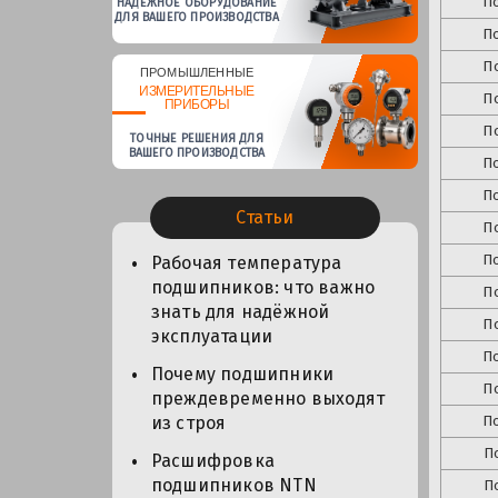
П
НАДЕЖНОЕ ОБОРУДОВАНИЕ
ДЛЯ ВАШЕГО ПРОИЗВОДСТВА
П
П
ПРОМЫШЛЕННЫЕ
ИЗМЕРИТЕЛЬНЫЕ
П
ПРИБОРЫ
П
ТОЧНЫЕ РЕШЕНИЯ ДЛЯ
ВАШЕГО ПРОИЗВОДСТВА
П
П
Статьи
П
П
Рабочая температура
подшипников: что важно
П
знать для надёжной
П
эксплуатации
П
Почему подшипники
П
преждевременно выходят
П
из строя
П
Расшифровка
подшипников NTN
П