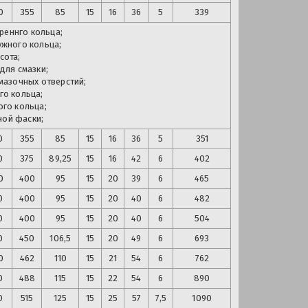
0
355
85
15
16
36
5
339
реннго кольца;
жного кольца;
сота;
для смазки;
мазочных отверстий;
го кольца;
ого кольца;
ной фаски;
0
355
85
15
16
36
5
351
0
375
89,25
15
16
42
6
402
0
400
95
15
20
39
6
465
0
400
95
15
20
40
6
482
0
400
95
15
20
40
6
504
0
450
106,5
15
20
49
6
693
0
462
110
15
21
54
6
762
0
488
115
15
22
54
6
890
0
515
125
15
25
57
7,5
1090