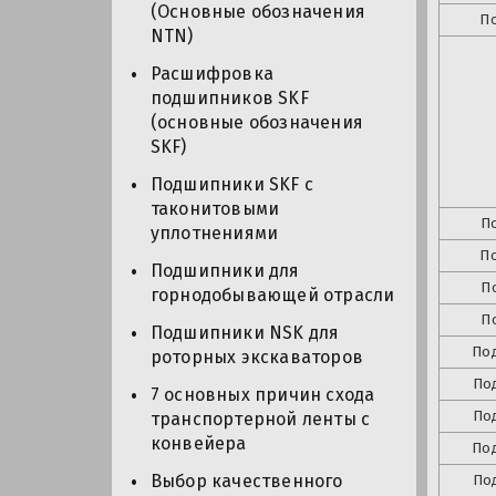
(Основные обозначения
П
NTN)
Расшифровка
подшипников SKF
(основные обозначения
SKF)
Подшипники SKF с
таконитовыми
П
уплотнениями
П
Подшипники для
П
горнодобывающей отрасли
П
Подшипники NSK для
По
роторных экскаваторов
По
7 основных причин схода
По
транспортерной ленты с
конвейера
По
Выбор качественного
По