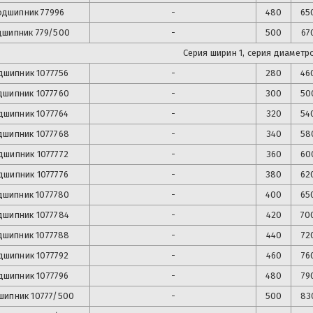
одшипник
77996
-
480
65
дшипник
779/500
-
500
67
Серия ширин 1, серия диаметро
дшипник
1077756
-
280
46
дшипник
1077760
-
300
50
дшипник
1077764
-
320
54
дшипник
1077768
-
340
58
дшипник
1077772
-
360
60
дшипник
1077776
-
380
62
дшипник
1077780
-
400
65
дшипник
1077784
-
420
70
дшипник
1077788
-
440
72
дшипник
1077792
-
460
76
дшипник
1077796
-
480
79
шипник
10777/500
-
500
83