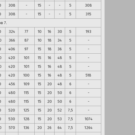
0
308
-
15
-
-
5
308
0
308
-
15
-
-
5
315
в 7.
0
324
77
10
16
30
5
193
0
366
87
10
18
34
5
-
0
406
97
15
18
36
5
-
0
420
101
15
16
48
5
-
0
420
101
15
16
48
5
-
0
420
100
15
16
48
5
518
0
456
109
15
20
48
6
-
0
480
115
15
20
50
6
-
0
480
115
15
20
50
6
-
0
520
125
15
20
52
7,5
-
0
530
128
15
20
53
7,5
1074
0
570
136
20
26
64
7,5
1264