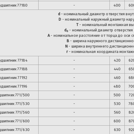
одшипник
77180
-
400
60
d
- номинальный диаметр отверстия внут
D
- номинальный наружный диаметр нару
T
- номинальный монтажная вы
d
- номинальный диаметр отверстия 
0
A
- номинальное расстояние от торца до оси с
B
- ширина наружного дистанционно
N
- ширина внутреннего дистанционн
r
- номинальная координата монтаж
одшипник
77184
-
420
62
одшипник
77188
-
440
65
одшипник
77192
-
460
68
одшипник
77196
-
480
70
дшипник
771/500
-
500
72
дшипник
771/530
-
530
78
дшипник
771/560
-
560
82
дшипник
771/600
-
600
87
дшипник
771/630
-
630
92