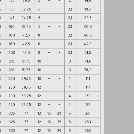
0
125
29,5
5
-
-
2
14,9
5
136
32,25
6
-
-
2,1
18,4
0
145
34,25
6
-
-
2,1
23,6
0
160
37,75
6
-
-
2,1
30,0
0
180
42,5
8
-
-
2,1
40,5
0
180
42,5
8
-
-
2,1
42,3
0
200
47,5
8
-
-
2,1
51,5
0
218
51,75
10
-
-
3
71,6
0
218
51,75
10
-
-
3
76,3
0
250
59,75
10
-
-
4
111
0
250
59,75
12
-
-
4
117
0
290
69,25
12
-
-
4
169
0
290
69,25
12
-
-
4
177
0
325
77
12
15
29
5
241
0
325
77
12
15
35
5
253
0
325
77
12
15
29
5
263