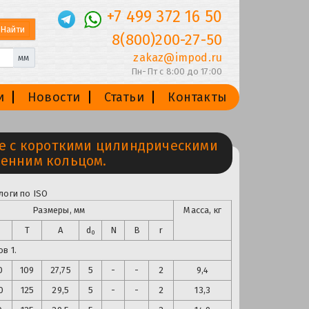
+7 499 372 16 50
8(800)200-27-50
zakaz@impod.ru
мм
Пн-Пт с 8:00 до 17:00
и
Новости
Статьи
Контакты
 с короткими цилиндрическими
ренним кольцом.
логи по ISO
Размеры, мм
Масса, кг
T
A
d
N
B
r
0
в 1.
0
109
27,75
5
-
-
2
9,4
0
125
29,5
5
-
-
2
13,3