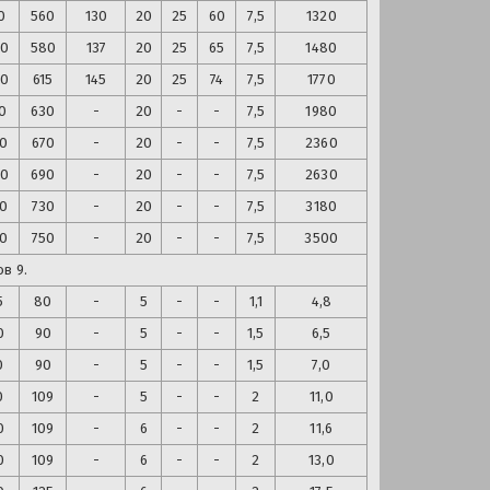
0
560
130
20
25
60
7,5
1320
30
580
137
20
25
65
7,5
1480
90
615
145
20
25
74
7,5
1770
0
630
-
20
-
-
7,5
1980
20
670
-
20
-
-
7,5
2360
80
690
-
20
-
-
7,5
2630
60
730
-
20
-
-
7,5
3180
20
750
-
20
-
-
7,5
3500
в 9.
5
80
-
5
-
-
1,1
4,8
0
90
-
5
-
-
1,5
6,5
0
90
-
5
-
-
1,5
7,0
0
109
-
5
-
-
2
11,0
0
109
-
6
-
-
2
11,6
0
109
-
6
-
-
2
13,0