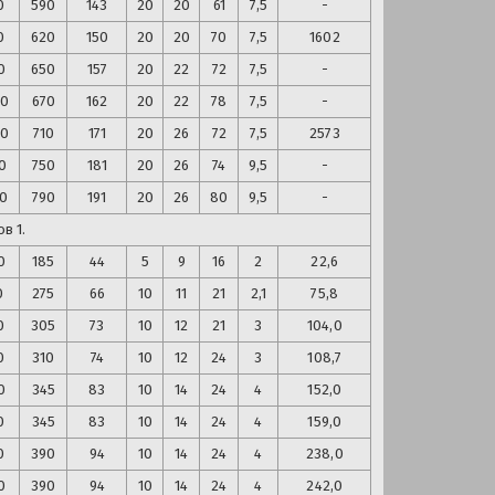
0
590
143
20
20
61
7,5
-
0
620
150
20
20
70
7,5
1602
0
650
157
20
22
72
7,5
-
30
670
162
20
22
78
7,5
-
90
710
171
20
26
72
7,5
2573
0
750
181
20
26
74
9,5
-
20
790
191
20
26
80
9,5
-
в 1.
0
185
44
5
9
16
2
22,6
0
275
66
10
11
21
2,1
75,8
0
305
73
10
12
21
3
104,0
0
310
74
10
12
24
3
108,7
0
345
83
10
14
24
4
152,0
0
345
83
10
14
24
4
159,0
0
390
94
10
14
24
4
238,0
0
390
94
10
14
24
4
242,0