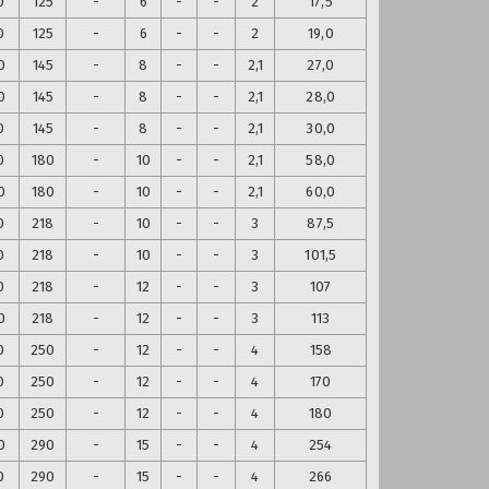
0
125
-
6
-
-
2
17,5
0
125
-
6
-
-
2
19,0
0
145
-
8
-
-
2,1
27,0
0
145
-
8
-
-
2,1
28,0
0
145
-
8
-
-
2,1
30,0
0
180
-
10
-
-
2,1
58,0
0
180
-
10
-
-
2,1
60,0
0
218
-
10
-
-
3
87,5
0
218
-
10
-
-
3
101,5
0
218
-
12
-
-
3
107
0
218
-
12
-
-
3
113
0
250
-
12
-
-
4
158
0
250
-
12
-
-
4
170
0
250
-
12
-
-
4
180
0
290
-
15
-
-
4
254
0
290
-
15
-
-
4
266