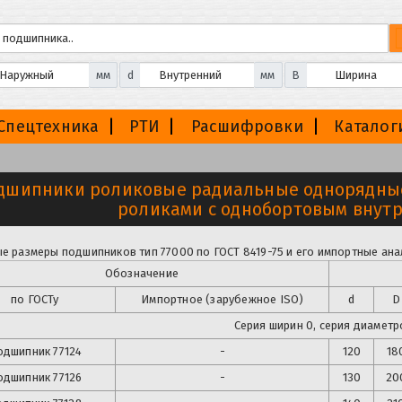
мм
d
мм
B
Спецтехника
РТИ
Расшифровки
Каталог
дшипники роликовые радиальные однорядные
роликами с однобортовым внут
е размеры подшипников тип 77000 по ГОСТ 8419-75 и его импортные ана
Обозначение
по ГОСТу
Импортное (зарубежное ISO)
d
D
Серия ширин 0, серия диаметро
одшипник 77124
-
120
18
одшипник
77126
-
130
20