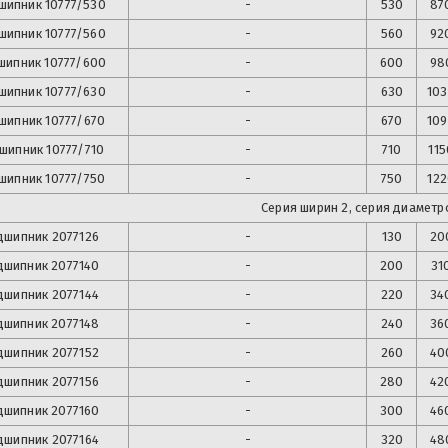
шипник
10777/530
-
530
87
шипник
10777/560
-
560
92
шипник
10777/600
-
600
98
шипник
10777/630
-
630
10
шипник
10777/670
-
670
10
шипник
10777/710
-
710
115
шипник
10777/750
-
750
12
Серия ширин 2, серия диаметро
дшипник
2077126
-
130
20
дшипник
2077140
-
200
31
дшипник
2077144
-
220
34
дшипник
2077148
-
240
36
дшипник
2077152
-
260
40
дшипник
2077156
-
280
42
дшипник
2077160
-
300
46
дшипник
2077164
-
320
48