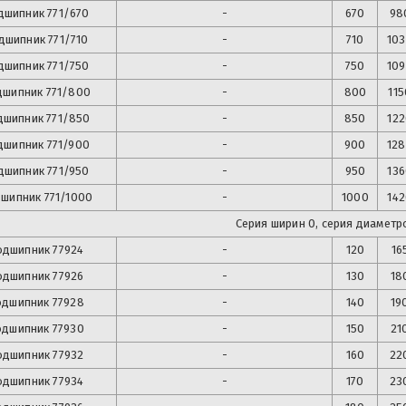
дшипник
771/670
-
670
98
дшипник
771/710
-
710
10
дшипник
771/750
-
750
10
дшипник
771/800
-
800
115
дшипник
771/850
-
850
12
дшипник
771/900
-
900
12
дшипник
771/950
-
950
13
шипник
771/1000
-
1000
14
Серия ширин 0, серия диаметро
одшипник
77924
-
120
16
одшипник
77926
-
130
18
одшипник
77928
-
140
19
одшипник
77930
-
150
21
одшипник
77932
-
160
22
одшипник
77934
-
170
23