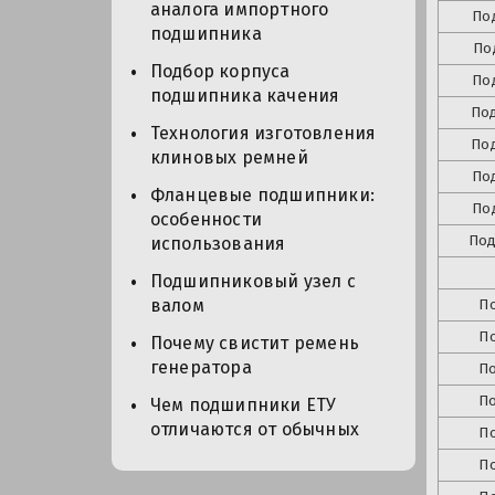
аналога импортного
По
подшипника
По
Подбор корпуса
По
подшипника качения
По
Технология изготовления
По
клиновых ремней
По
Фланцевые подшипники:
По
особенности
Под
использования
Подшипниковый узел с
валом
П
П
Почему свистит ремень
генератора
П
П
Чем подшипники ЕТУ
отличаются от обычных
П
П