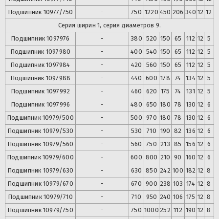
Подшипник
10977/750
-
750
1220
450
206
340
12
12
Серия ширин 1, серия диаметров 9.
Подшипник
1097976
-
380
520
150
65
112
12
5
Подшипник
1097980
-
400
540
150
65
112
12
5
Подшипник
1097984
-
420
560
150
65
112
12
5
Подшипник
1097988
-
440
600
178
74
134
12
5
Подшипник
1097992
-
460
620
175
74
131
12
5
Подшипник
1097996
-
480
650
180
78
130
12
6
Подшипник
10979/500
-
500
970
180
78
130
12
6
Подшипник
10979/530
-
530
710
190
82
136
12
6
Подшипник
10979/560
-
560
750
213
85
156
12
6
Подшипник
10979/600
-
600
800
210
90
160
12
6
Подшипник
10979/630
-
630
850
242
100
182
12
8
Подшипник
10979/670
-
670
900
238
103
174
12
8
Подшипник
10979/710
-
710
950
240
106
175
12
8
Подшипник
10979/750
-
750
1000
252
112
190
12
8