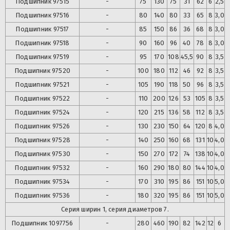
Подшипник
97515
-
75
130
75
31
62
6
2,5
Подшипник
97516
-
80
140
80
33
65
8
3,0
Подшипник
97517
-
85
150
86
36
68
8
3,0
Подшипник
97518
-
90
160
96
40
78
8
3,0
Подшипник
97519
-
95
170
108
45,5
90
8
3,5
Подшипник
97520
-
100
180
112
46
92
8
3,5
Подшипник
97521
-
105
190
118
50
96
8
3,5
Подшипник
97522
-
110
200
126
53
105
8
3,5
Подшипник
97524
-
120
215
136
58
112
8
3,5
Подшипник
97526
-
130
230
150
64
120
8
4,0
Подшипник
97528
-
140
250
160
68
131
10
4,0
Подшипник
97530
-
150
270
172
74
138
10
4,0
Подшипник
97532
-
160
290
180
80
144
10
4,0
Подшипник
97534
-
170
310
195
86
151
10
5,0
Подшипник
97536
-
180
320
195
86
151
10
5,0
Серия ширин 1, серия диаметров 7.
Подшипник
1097756
-
280
460
190
82
142
12
6