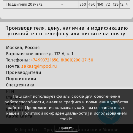
Подшипник
2097972
-
360
480
160
72
128
12
4
Производителя, цену, наличие и модификацию
уточняйте по телефону или пишите на почту
Москва, Россия
Варшавское шоссе д. 132 А, к. 1
Телефоны:
+74993721650
,
8(800)200-27-50
Почта:
zakaz@impod.ru
Производители
Подшипники
Спецтехника
РТИ
Наш сайт использует файлы cookie для обеспечения
Статьи
работоспособности, анализа трафика и повышения удобства
Новости
работы. Продолжая использовать сайт, вы соглашаетесь с
Контакты
нашей [
Политикой конфиденциальности
] и использованием
Карта сайта
cookie.
Принять
©
Impod.ru - Продажа подшипников в Москве