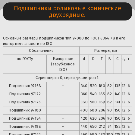
Подшипники роликовые конические
двухрядные.
Основные размеры подшипников тип 97000 по ГОСТ 6364-78 и его
импортные аналоги по ISO
Обозначение
Размеры, мм
по ГОСТу
Импортное
d
D
T
B
C
d
r
0
(зарубежное
ISO)
Серия ширин 0, серия диаметров 1.
Подшипник 97168
-
340
520
180
82
135
12
6
Подшипник
97172
-
360
540
185
82
140
12
6
Подшипник
97176
-
380
560
189
82
141
12
6
Подшипник
97180
-
400
600
206
90
150
12
6
Подшипник
97184
-
420
620
206
90
150
12
6
Подшипник
97188
-
440
650
212
94
152
12
8
Подшипник
97192
-
460
680
230
100
175
12
8