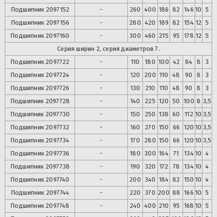
Подшипник
2097152
-
260
400
186
82
146
10
5
Подшипник
2097156
-
280
420
189
82
154
12
5
Подшипник
2097160
-
300
460
215
95
178
12
5
Серия ширин 2, серия диаметров 7.
Подшипник
2097722
-
110
180
100
42
84
8
3
Подшипник
2097724
-
120
200
110
48
90
8
3
Подшипник
2097726
-
130
210
110
48
90
8
3
Подшипник
2097728
-
140
225
120
50
100
8
3,5
Подшипник
2097730
-
150
250
138
60
112
10
3,5
Подшипник
2097732
-
160
270
150
66
120
10
3,5
Подшипник
2097734
-
170
280
150
66
120
10
3,5
Подшипник
2097736
-
180
300
164
71
134
10
4
Подшипник
2097738
-
190
320
172
78
134
10
4
Подшипник
2097740
-
200
340
184
82
150
10
4
Подшипник
2097744
-
220
370
200
88
166
10
5
Подшипник
2097748
-
240
400
210
95
168
10
5