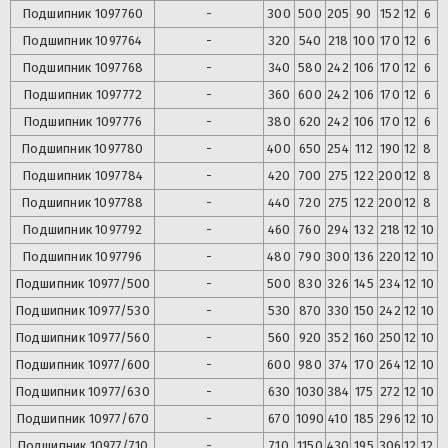
Подшипник
1097760
-
300
500
205
90
152
12
6
Подшипник
1097764
-
320
540
218
100
170
12
6
Подшипник
1097768
-
340
580
242
106
170
12
6
Подшипник
1097772
-
360
600
242
106
170
12
6
Подшипник
1097776
-
380
620
242
106
170
12
6
Подшипник
1097780
-
400
650
254
112
190
12
8
Подшипник
1097784
-
420
700
275
122
200
12
8
Подшипник
1097788
-
440
720
275
122
200
12
8
Подшипник
1097792
-
460
760
294
132
218
12
10
Подшипник
1097796
-
480
790
300
136
220
12
10
Подшипник
10977/500
-
500
830
326
145
234
12
10
Подшипник
10977/530
-
530
870
330
150
242
12
10
Подшипник
10977/560
-
560
920
352
160
250
12
10
Подшипник
10977/600
-
600
980
374
170
264
12
10
Подшипник
10977/630
-
630
1030
384
175
272
12
10
Подшипник
10977/670
-
670
1090
410
185
296
12
10
Подшипник
10977/710
-
710
1150
430
195
306
12
12