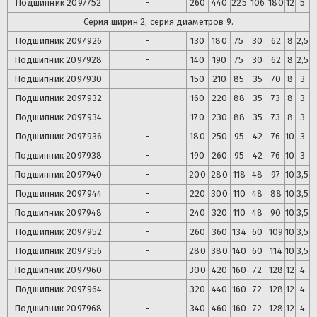
Подшипник
2097752
-
260
440
225
106
180
12
5
Серия ширин 2, серия диаметров 9.
Подшипник
2097926
-
130
180
75
30
62
8
2,5
Подшипник
2097928
-
140
190
75
30
62
8
2,5
Подшипник
2097930
-
150
210
85
35
70
8
3
Подшипник
2097932
-
160
220
88
35
73
8
3
Подшипник
2097934
-
170
230
88
35
73
8
3
Подшипник
2097936
-
180
250
95
42
76
10
3
Подшипник
2097938
-
190
260
95
42
76
10
3
Подшипник
2097940
-
200
280
118
48
97
10
3,5
Подшипник
2097944
-
220
300
110
48
88
10
3,5
Подшипник
2097948
-
240
320
110
48
90
10
3,5
Подшипник
2097952
-
260
360
134
60
109
10
3,5
Подшипник
2097956
-
280
380
140
60
114
10
3,5
Подшипник
2097960
-
300
420
160
72
128
12
4
Подшипник
2097964
-
320
440
160
72
128
12
4
Подшипник
2097968
-
340
460
160
72
128
12
4