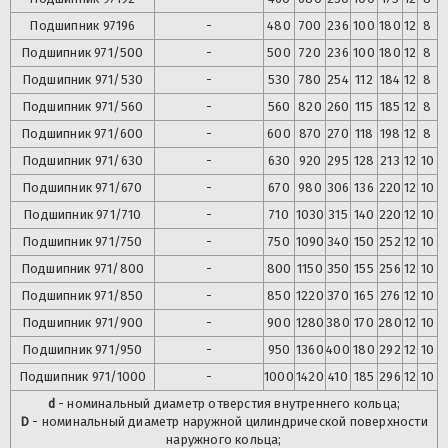
Подшипник
97196
-
480
700
236
100
180
12
8
Подшипник
971/500
-
500
720
236
100
180
12
8
Подшипник
971/530
-
530
780
254
112
184
12
8
Подшипник
971/560
-
560
820
260
115
185
12
8
Подшипник
971/600
-
600
870
270
118
198
12
8
Подшипник
971/630
-
630
920
295
128
213
12
10
Подшипник
971/670
-
670
980
306
136
220
12
10
Подшипник
971/710
-
710
1030
315
140
220
12
10
Подшипник
971/750
-
750
1090
340
150
252
12
10
Подшипник
971/800
-
800
1150
350
155
256
12
10
Подшипник
971/850
-
850
1220
370
165
276
12
10
Подшипник
971/900
-
900
1280
380
170
280
12
10
Подшипник
971/950
-
950
1360
400
180
292
12
10
Подшипник
971/1000
-
1000
1420
410
185
296
12
10
d
- номинальный диаметр отверстия внутреннего кольца;
D
- номинальный диаметр наружной цилиндрической поверхности
наружного кольца;