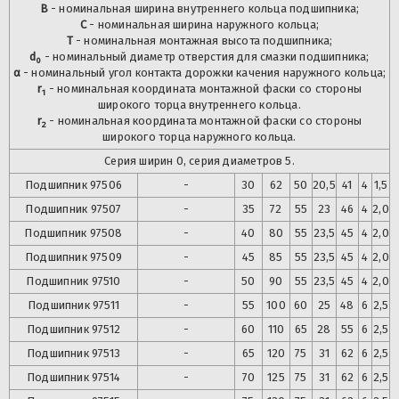
B
- номинальная ширина внутреннего кольца подшипника;
C
- номинальная ширина наружного кольца;
T
- номинальная монтажная высота подшипника;
d
- номинальный диаметр отверстия для смазки подшипника;
0
α
- номинальный угол контакта дорожки качения наружного кольца;
r
- номинальная координата монтажной фаски со стороны
1
широкого торца внутреннего кольца.
r
- номинальная координата монтажной фаски со стороны
2
широкого торца наружного кольца.
Серия ширин 0, серия диаметров 5.
Подшипник
97506
-
30
62
50
20,5
41
4
1,5
Подшипник
97507
-
35
72
55
23
46
4
2,0
Подшипник
97508
-
40
80
55
23,5
45
4
2,0
Подшипник
97509
-
45
85
55
23,5
45
4
2,0
Подшипник
97510
-
50
90
55
23,5
45
4
2,0
Подшипник
97511
-
55
100
60
25
48
6
2,5
Подшипник
97512
-
60
110
65
28
55
6
2,5
Подшипник
97513
-
65
120
75
31
62
6
2,5
Подшипник
97514
-
70
125
75
31
62
6
2,5