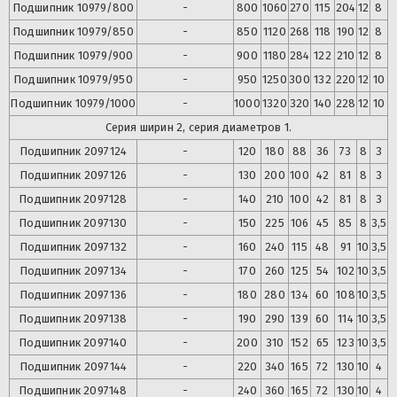
Подшипник
10979/800
-
800
1060
270
115
204
12
8
Подшипник
10979/850
-
850
1120
268
118
190
12
8
Подшипник
10979/900
-
900
1180
284
122
210
12
8
Подшипник
10979/950
-
950
1250
300
132
220
12
10
Подшипник
10979/1000
-
1000
1320
320
140
228
12
10
Серия ширин 2, серия диаметров 1.
Подшипник
2097124
-
120
180
88
36
73
8
3
Подшипник
2097126
-
130
200
100
42
81
8
3
Подшипник
2097128
-
140
210
100
42
81
8
3
Подшипник
2097130
-
150
225
106
45
85
8
3,5
Подшипник
2097132
-
160
240
115
48
91
10
3,5
Подшипник
2097134
-
170
260
125
54
102
10
3,5
Подшипник
2097136
-
180
280
134
60
108
10
3,5
Подшипник
2097138
-
190
290
139
60
114
10
3,5
Подшипник
2097140
-
200
310
152
65
123
10
3,5
Подшипник
2097144
-
220
340
165
72
130
10
4
Подшипник
2097148
-
240
360
165
72
130
10
4