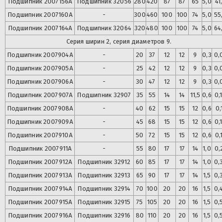
Подшипник
2007156А
Подшипник
32056
280
420
87
87
65
5,0
41
Подшипник
2007160А
-
300
460
100
100
74
5,0
55
Подшипник
2007164А
Подшипник
32064
320
480
100
100
74
5,0
64
Серия ширин 2, серия диаметров 9.
Подшипник
2007904А
-
20
37
12
12
9
0,3
0,
Подшипник
2007905А
-
25
42
12
12
9
0,3
0,
Подшипник
2007906А
-
30
47
12
12
9
0,3
0,
Подшипник
2007907А
Подшипник
32907
35
55
14
14
11,5
0,6
0,
Подшипник
2007908А
-
40
62
15
15
12
0,6
0,
Подшипник
2007909А
-
45
68
15
15
12
0,6
0,
Подшипник
2007910А
-
50
72
15
15
12
0,6
0,
Подшипник
2007911А
-
55
80
17
17
14
1,0
0,
Подшипник
2007912А
Подшипник
32912
60
85
17
17
14
1,0
0,
Подшипник
2007913А
Подшипник
32913
65
90
17
17
14
1,5
0,
Подшипник
2007914А
Подшипник
32914
70
100
20
20
16
1,5
0,
Подшипник
2007915А
Подшипник
32915
75
105
20
20
16
1,5
0,
Подшипник
2007916А
Подшипник
32916
80
110
20
20
16
1,5
0,