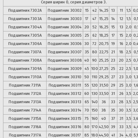
Серия ширин 0, серия диаметров 3.
Подшипник
7302А
Подшипник
30302
15
42
14,25
13
11
1,5
0,
Подшипник
7303А
Подшипник
30303
17
47
15,25
14
12
1,5
0,
Подшипник
7304А
Подшипник
30304
20
52
16,25
15
13
2,0
0,
Подшипник
7305А
Подшипник
30305
25
62
18,25
17
15
2,0
0,
Подшипник
7306А
Подшипник
30306
30
72
20,75
19
16
2,0
0,
Подшипник
7307А
Подшипник
30307
35
80
22,75
21
18
2,5
0,
Подшипник
7308А
Подшипник
30308
40
90
25,25
23
20
2,5
0,
Подшипник
7309А
Подшипник
30309
45
100
27,25
25
22
2,5
1,
Подшипник
7310А
Подшипник
30310
50
110
29,25
27
23
3,0
1,
Подшипник
7311А
Подшипник
30311
55
120
31,50
29
25
3,0
1,
Подшипник
7312А
Подшипник
30312
60
130
33,50
31
26
3,5
2,
Подшипник
7313А
Подшипник
30313
65
140
36
33
28
3,5
2,
Подшипник
7314А
Подшипник
30314
70
150
38
35
30
3,5
3,
Подшипник
7315А
Подшипник
30315
75
160
40
37
31
3,5
3,
Подшипник
7316А
Подшипник
30316
80
170
42,50
39
33
3,5
4,
Подшипник
7317А
Подшипник
30317
85
180
44,50
41
34
4,0
5,