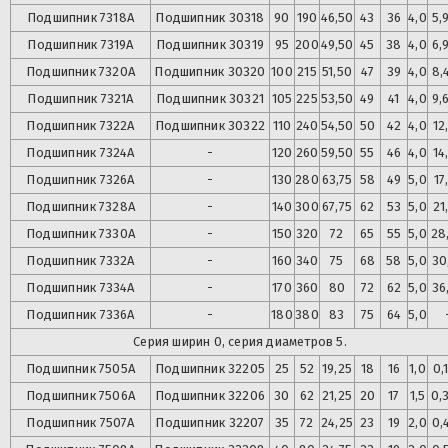
Подшипник
7318А
Подшипник
30318
90
190
46,50
43
36
4,0
5,
Подшипник
7319А
Подшипник
30319
95
200
49,50
45
38
4,0
6,
Подшипник
7320А
Подшипник
30320
100
215
51,50
47
39
4,0
8,
Подшипник
7321А
Подшипник
30321
105
225
53,50
49
41
4,0
9,
Подшипник
7322А
Подшипник
30322
110
240
54,50
50
42
4,0
12
Подшипник
7324А
-
120
260
59,50
55
46
4,0
14
Подшипник
7326А
-
130
280
63,75
58
49
5,0
17
Подшипник
7328А
-
140
300
67,75
62
53
5,0
21
Подшипник
7330А
-
150
320
72
65
55
5,0
28
Подшипник
7332А
-
160
340
75
68
58
5,0
30
Подшипник
7334А
-
170
360
80
72
62
5,0
36
Подшипник
7336А
-
180
380
83
75
64
5,0
Серия ширин 0, серия диаметров 5.
Подшипник
7505А
Подшипник
32205
25
52
19,25
18
16
1,0
0,
Подшипник
7506А
Подшипник
32206
30
62
21,25
20
17
1,5
0,
Подшипник
7507А
Подшипник
32207
35
72
24,25
23
19
2,0
0,