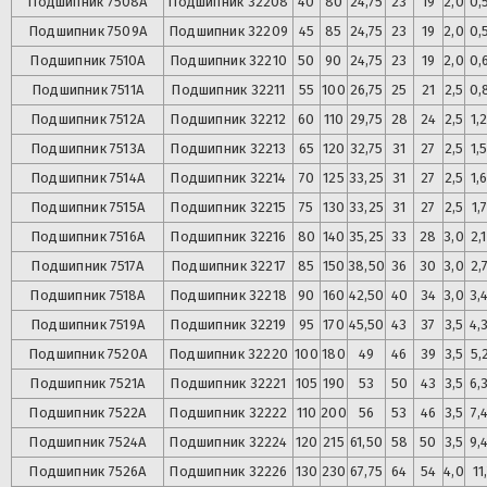
Подшипник
7508А
Подшипник
32208
40
80
24,75
23
19
2,0
0,
Подшипник
7509А
Подшипник
32209
45
85
24,75
23
19
2,0
0,
Подшипник
7510А
Подшипник
32210
50
90
24,75
23
19
2,0
0,
Подшипник
7511А
Подшипник
32211
55
100
26,75
25
21
2,5
0,
Подшипник
7512А
Подшипник
32212
60
110
29,75
28
24
2,5
1,
Подшипник
7513А
Подшипник
32213
65
120
32,75
31
27
2,5
1,
Подшипник
7514А
Подшипник
32214
70
125
33,25
31
27
2,5
1,
Подшипник
7515А
Подшипник
32215
75
130
33,25
31
27
2,5
1,
Подшипник
7516А
Подшипник
32216
80
140
35,25
33
28
3,0
2,
Подшипник
7517А
Подшипник
32217
85
150
38,50
36
30
3,0
2,
Подшипник
7518А
Подшипник
32218
90
160
42,50
40
34
3,0
3,
Подшипник
7519А
Подшипник
32219
95
170
45,50
43
37
3,5
4,
Подшипник
7520А
Подшипник
32220
100
180
49
46
39
3,5
5,
Подшипник
7521А
Подшипник
32221
105
190
53
50
43
3,5
6,
Подшипник
7522А
Подшипник
32222
110
200
56
53
46
3,5
7,
Подшипник
7524А
Подшипник
32224
120
215
61,50
58
50
3,5
9,
Подшипник
7526А
Подшипник
32226
130
230
67,75
64
54
4,0
11