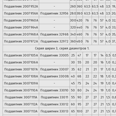
Подшипник
2007952А
-
260
360
63,5
63,5
48
3,5
19
Подшипник
2007956А
Подшипник
32956
280
380
63,5
63,5
48
3,5
20
Подшипник
2007960А
-
300
420
76
76
57
4,0
32
Подшипник
2007964А
-
320
440
76
76
57
4,0
33
Подшипник
2007968А
Подшипник
32968
340
460
76
76
57
4,0
35
Подшипник
2007972А
Подшипник
32972
360
480
76
76
57
4,0
37
Серия ширин 3, серия диаметров 1.
Подшипник
3007105А
Подшипник
33005
25
47
17
17
14
0,5
0,
Подшипник
3007106А
-
30
55
20
20
16
1,0
0,
Подшипник
3007107А
Подшипник
33007
35
62
21
21
17
1,0
0,
Подшипник
3007108А
Подшипник
33008
40
68
22
22
18
1,0
0,
Подшипник
3007109А
-
45
75
24
24
19
1,0
0,
Подшипник
3007110А
Подшипник
33010
50
80
24
24
19
1,0
0,
Подшипник
3007111А
Подшипник
33011
55
90
27
27
21
1,5
0,
Подшипник
3007112А
Подшипник
33012
60
95
27
27
21
1,5
0,
Подшипник
3007113А
Подшипник
33013
65
100
27
27
21
1,5
0,