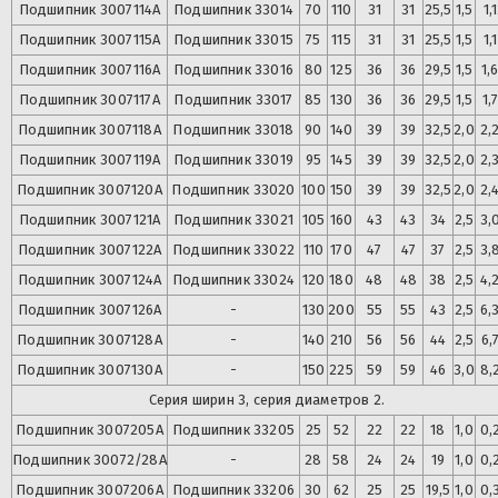
Подшипник
3007114А
Подшипник
33014
70
110
31
31
25,5
1,5
1,
Подшипник
3007115А
Подшипник
33015
75
115
31
31
25,5
1,5
1,
Подшипник
3007116А
Подшипник
33016
80
125
36
36
29,5
1,5
1,
Подшипник
3007117А
Подшипник
33017
85
130
36
36
29,5
1,5
1,
Подшипник
3007118А
Подшипник
33018
90
140
39
39
32,5
2,0
2,
Подшипник
3007119А
Подшипник
33019
95
145
39
39
32,5
2,0
2,
Подшипник
3007120А
Подшипник
33020
100
150
39
39
32,5
2,0
2,
Подшипник
3007121А
Подшипник
33021
105
160
43
43
34
2,5
3,
Подшипник
3007122А
Подшипник
33022
110
170
47
47
37
2,5
3,
Подшипник
3007124А
Подшипник
33024
120
180
48
48
38
2,5
4,
Подшипник
3007126А
-
130
200
55
55
43
2,5
6,
Подшипник
3007128А
-
140
210
56
56
44
2,5
6,
Подшипник
3007130А
-
150
225
59
59
46
3,0
8,
Серия ширин 3, серия диаметров 2.
Подшипник
3007205А
Подшипник
33205
25
52
22
22
18
1,0
0,
Подшипник
30072/28А
-
28
58
24
24
19
1,0
0,
Подшипник
3007206А
Подшипник
33206
30
62
25
25
19,5
1,0
0,