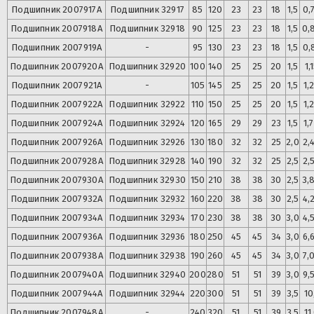
Подшипник
2007917А
Подшипник
32917
85
120
23
23
18
1,5
0,
Подшипник
2007918А
Подшипник
32918
90
125
23
23
18
1,5
0,
Подшипник
2007919А
-
95
130
23
23
18
1,5
0,
Подшипник
2007920А
Подшипник
32920
100
140
25
25
20
1,5
1,
Подшипник
2007921А
-
105
145
25
25
20
1,5
1,
Подшипник
2007922А
Подшипник
32922
110
150
25
25
20
1,5
1,
Подшипник
2007924А
Подшипник
32924
120
165
29
29
23
1,5
1,
Подшипник
2007926А
Подшипник
32926
130
180
32
32
25
2,0
2,
Подшипник
2007928А
Подшипник
32928
140
190
32
32
25
2,5
2,
Подшипник
2007930А
Подшипник
32930
150
210
38
38
30
2,5
3,
Подшипник
2007932А
Подшипник
32932
160
220
38
38
30
2,5
4,
Подшипник
2007934А
Подшипник
32934
170
230
38
38
30
3,0
4,
Подшипник
2007936А
Подшипник
32936
180
250
45
45
34
3,0
6,
Подшипник
2007938А
Подшипник
32938
190
260
45
45
34
3,0
7,
Подшипник
2007940А
Подшипник
32940
200
280
51
51
39
3,0
9,
Подшипник
2007944А
Подшипник
32944
220
300
51
51
39
3,5
10
Подшипник
2007948А
-
240
320
51
51
39
3,5
11