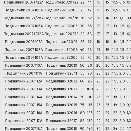
Подшипник
20071/22А
Подшипник
320/22
22
44
15
15
11,5
0,6
0,
Подшипник
2007105А
Подшипник
32005
25
47
15
15
11,5
0,6
0,
Подшипник
20071/28А
Подшипник
320/28
28
52
16
16
12
1,0
0,
Подшипник
2007106А
Подшипник
32006
30
55
17
17
13
1,5
0,
Подшипник
20071/32А
Подшипник
320/32
32
58
17
17
13
1,5
0,
Подшипник
2007107А
Подшипник
32007
35
62
18
18
14
1,5
0,
Подшипник
2007108А
Подшипник
32008
40
68
19
19
14,5
1,5
0,
Подшипник
2007109А
Подшипник
32009
45
75
20
20
15,5
1,5
0,
Подшипник
2007110А
Подшипник
32010
50
80
20
20
15,5
1,5
0,
Подшипник
2007111А
Подшипник
32011
55
90
23
23
17,5
2,0
0,
Подшипник
2007112А
Подшипник
32012
60
95
23
23
17,5
2,0
0,
Подшипник
2007113А
Подшипник
32013
65
100
23
23
17,5
2,0
0,
Подшипник
2007114А
Подшипник
32014
70
110
25
25
19
2,0
0,
Подшипник
2007115А
Подшипник
32015
75
115
25
25
19
2,0
0,
Подшипник
2007116А
Подшипник
32016
80
125
29
29
22
2,0
1,
Подшипник
2007117А
Подшипник
32017
85
130
29
29
22
2,0
1,
Подшипник
2007118А
Подшипник
32018
90
140
32
32
24
2,5
1,