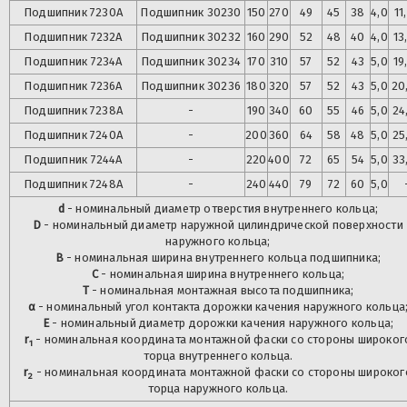
Подшипник
7230А
Подшипник
30230
150
270
49
45
38
4,0
11
Подшипник
7232А
Подшипник
30232
160
290
52
48
40
4,0
13
Подшипник
7234А
Подшипник
30234
170
310
57
52
43
5,0
19
Подшипник
7236А
Подшипник
30236
180
320
57
52
43
5,0
20
Подшипник
7238А
-
190
340
60
55
46
5,0
24
Подшипник
7240А
-
200
360
64
58
48
5,0
25
Подшипник
7244А
-
220
400
72
65
54
5,0
33
Подшипник
7248А
-
240
440
79
72
60
5,0
d
- номинальный диаметр отверстия внутреннего кольца;
D
- номинальный диаметр наружной цилиндрической поверхности
наружного кольца;
B
- номинальная ширина внутреннего кольца подшипника;
C
- номинальная ширина внутреннего кольца;
T
- номинальная монтажная высота подшипника;
α
- номинальный угол контакта дорожки качения наружного кольца
E
- номинальный диаметр дорожки качения наружного кольца;
r
- номинальная координата монтажной фаски со стороны широког
1
торца внутреннего кольца.
r
- номинальная координата монтажной фаски со стороны широког
2
торца наружного кольца.