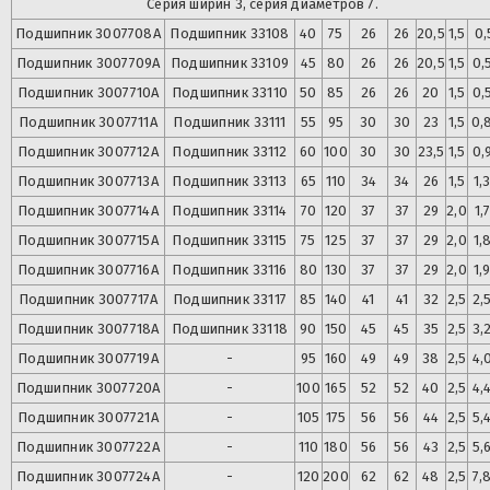
Серия ширин 3, серия диаметров 7.
Подшипник
3007708А
Подшипник
33108
40
75
26
26
20,5
1,5
0,
Подшипник
3007709А
Подшипник
33109
45
80
26
26
20,5
1,5
0,
Подшипник
3007710А
Подшипник
33110
50
85
26
26
20
1,5
0,
Подшипник
3007711А
Подшипник
33111
55
95
30
30
23
1,5
0,
Подшипник
3007712А
Подшипник
33112
60
100
30
30
23,5
1,5
0,
Подшипник
3007713А
Подшипник
33113
65
110
34
34
26
1,5
1,
Подшипник
3007714А
Подшипник
33114
70
120
37
37
29
2,0
1,
Подшипник
3007715А
Подшипник
33115
75
125
37
37
29
2,0
1,
Подшипник
3007716А
Подшипник
33116
80
130
37
37
29
2,0
1,
Подшипник
3007717А
Подшипник
33117
85
140
41
41
32
2,5
2,
Подшипник
3007718А
Подшипник
33118
90
150
45
45
35
2,5
3,
Подшипник
3007719А
-
95
160
49
49
38
2,5
4,
Подшипник
3007720А
-
100
165
52
52
40
2,5
4,
Подшипник
3007721А
-
105
175
56
56
44
2,5
5,
Подшипник
3007722А
-
110
180
56
56
43
2,5
5,
Подшипник
3007724А
-
120
200
62
62
48
2,5
7,