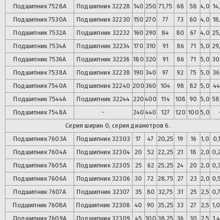
Подшипник
7528А
Подшипник
32228
140
250
71,75
68
58
4,0
14
Подшипник
7530А
Подшипник
32230
150
270
77
73
60
4,0
18
Подшипник
7532А
Подшипник
32232
160
290
84
80
67
4,0
25
Подшипник
7534А
Подшипник
32234
170
310
91
86
71
5,0
29
Подшипник
7536А
Подшипник
32236
180
320
91
86
71
5,0
30
Подшипник
7538А
Подшипник
32238
190
340
97
92
75
5,0
36
Подшипник
7540А
Подшипник
32240
200
360
104
98
82
5,0
44
Подшипник
7544А
Подшипник
32244
220
400
114
108
90
5,0
58
Подшипник
7548А
-
240
440
127
120
100
5,0
Серия ширин 0, серия диаметров 6.
Подшипник
7603А
Подшипник
32303
17
47
20,25
19
16
1,0
0,
Подшипник
7604А
Подшипник
32304
20
52
22,25
21
18
2,0
0,
Подшипник
7605А
Подшипник
32305
25
62
25,25
24
20
2,0
0,
Подшипник
7606А
Подшипник
32306
30
72
28,75
27
23
2,0
0,
Подшипник
7607А
Подшипник
32307
35
80
32,75
31
25
2,5
0,
Подшипник
7608А
Подшипник
32308
40
90
35,25
33
27
2,5
1,
Подшипник
7609А
Подшипник
32309
45
100
38,25
36
30
2,5
1,