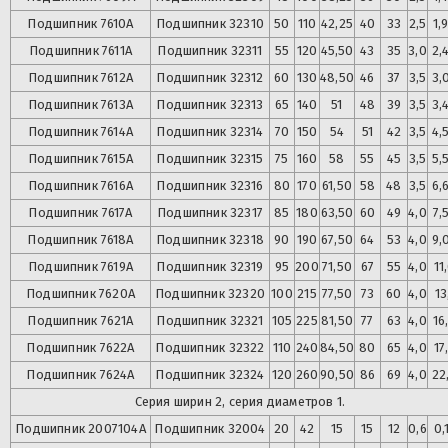
Подшипник
7610А
Подшипник
32310
50
110
42,25
40
33
2,5
1,
Подшипник
7611А
Подшипник
32311
55
120
45,50
43
35
3,0
2,
Подшипник
7612А
Подшипник
32312
60
130
48,50
46
37
3,5
3,
Подшипник
7613А
Подшипник
32313
65
140
51
48
39
3,5
3,
Подшипник
7614А
Подшипник
32314
70
150
54
51
42
3,5
4,
Подшипник
7615А
Подшипник
32315
75
160
58
55
45
3,5
5,
Подшипник
7616А
Подшипник
32316
80
170
61,50
58
48
3,5
6,
Подшипник
7617А
Подшипник
32317
85
180
63,50
60
49
4,0
7,
Подшипник
7618А
Подшипник
32318
90
190
67,50
64
53
4,0
9,
Подшипник
7619А
Подшипник
32319
95
200
71,50
67
55
4,0
11
Подшипник
7620А
Подшипник
32320
100
215
77,50
73
60
4,0
13
Подшипник
7621А
Подшипник
32321
105
225
81,50
77
63
4,0
16
Подшипник
7622А
Подшипник
32322
110
240
84,50
80
65
4,0
17
Подшипник
7624А
Подшипник
32324
120
260
90,50
86
69
4,0
22
Серия ширин 2, серия диаметров 1.
Подшипник
2007104А
Подшипник
32004
20
42
15
15
12
0,6
0,