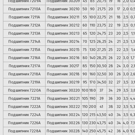
Подшипник
7209А
Подшипник
30209
45
85
20,75
19
16
2,0
0,
Подшипник
7210А
Подшипник
30210
50
90
21,75
20
17
2,0
0,
Подшипник
7211А
Подшипник
30211
55
100
22,75
21
18
2,5
0,
Подшипник
7212А
Подшипник
30212
60
110
23,75
22
19
2,5
0,
Подшипник
7213А
Подшипник
30213
65
120
24,75
23
20
2,5
1,
Подшипник
7214А
Подшипник
30214
70
125
26,25
24
21
2,5
1,
Подшипник
7215А
Подшипник
30215
75
130
27,25
25
22
2,5
1,
Подшипник
7216А
Подшипник
30216
80
140
28,25
26
22
3,0
1,
Подшипник
7217А
Подшипник
30217
85
150
30,50
28
24
3,0
2,
Подшипник
7218А
Подшипник
30218
90
160
32,50
30
26
3,0
2,
Подшипник
7219А
Подшипник
30219
95
170
34,50
32
27
3,5
3,
Подшипник
7220А
Подшипник
30220
100
180
37
34
29
3,5
3,
Подшипник
7221А
Подшипник
30221
105
190
39
36
30
3,5
4,
Подшипник
7222А
Подшипник
30222
110
200
41
38
32
3,5
5,
Подшипник
7224А
Подшипник
30224
120
215
43,50
40
34
3,5
6,
Подшипник
7226А
Подшипник
30226
130
230
43,75
40
34
4,0
7,
Подшипник
7228А
Подшипник
30228
140
250
45,75
42
36
4,0
9,