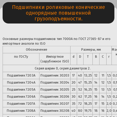
Подшипники роликовые конические
однорядные повышенной
грузоподъемности.
Основные размеры подшипников тип 7000А по ГОСТ 27365-87 и его
импортные аналоги по ISO
Обозначение
Размеры, мм
Ма
по ГОСТу
Импортное
d
D
T
B
C
r
(зарубежное ISO)
Серия ширин 0, серия диаметров 2.
Подшипник 7203А
Подшипник
30203
17
40
13,25
12
11
1,5
0,
Подшипник
7204А
Подшипник
30204
20
47
15,25
14
12
1,5
0,
Подшипник
7205А
Подшипник
30205
25
52
16,25
15
13
1,5
0,
Подшипник
7206А
Подшипник
30206
30
62
17,25
16
14
1,5
0,
Подшипник
7207А
Подшипник
30207
35
72
18,25
17
15
2,0
0,
Подшипник
7208А
Подшипник
30208
40
80
19,75
18
16
2,0
0,