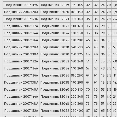
Подшипник
2007119А
Подшипник
32019
95
145
32
32
24
2,5
1,
Подшипник
2007120А
Подшипник
32020
100
150
32
32
24
2,5
1,
Подшипник
2007121А
Подшипник
32021
105
160
35
35
26
2,5
2,
Подшипник
2007122А
Подшипник
32022
110
170
38
38
29
3,0
3,
Подшипник
2007124А
Подшипник
32024
120
180
38
38
29
3,0
3,
Подшипник
2007126А
Подшипник
32026
130
200
45
45
34
3,0
5,
Подшипник
2007128А
Подшипник
32028
140
210
45
45
34
3,0
5,
Подшипник
2007130А
Подшипник
32030
150
225
48
48
36
3,0
6,
Подшипник
2007132А
Подшипник
32032
160
240
51
51
38
3,5
7,
Подшипник
2007134А
Подшипник
32034
170
260
57
57
43
3,5
10
Подшипник
2007136А
Подшипник
32036
180
280
64
64
48
3,5
14
Подшипник
2007138А
Подшипник
32038
190
290
64
64
48
3,5
14
Подшипник
2007140А
Подшипник
32040
200
310
70
70
53
3,5
19
Подшипник
2007144А
Подшипник
32044
220
340
76
76
57
4,0
24
Подшипник
2007148А
Подшипник
32048
240
360
76
76
57
4,0
26
Подшипник
2007152А
Подшипник
32052
260
400
87
87
65
5,0
40