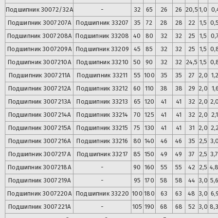
Подшипник
30072/32А
-
32
65
26
26
20,5
1,0
0,
Подшипник
3007207А
Подшипник
33207
35
72
28
28
22
1,5
0,
Подшипник
3007208А
Подшипник
33208
40
80
32
32
25
1,5
0,
Подшипник
3007209А
Подшипник
33209
45
85
32
32
25
1,5
0,
Подшипник
3007210А
Подшипник
33210
50
90
32
32
24,5
1,5
0,
Подшипник
3007211А
Подшипник
33211
55
100
35
35
27
2,0
1,
Подшипник
3007212А
Подшипник
33212
60
110
38
38
29
2,0
1,
Подшипник
3007213А
Подшипник
33213
65
120
41
41
32
2,0
2,
Подшипник
3007214А
Подшипник
33214
70
125
41
41
32
2,0
2,
Подшипник
3007215А
Подшипник
33215
75
130
41
41
31
2,0
2,
Подшипник
3007216А
Подшипник
33216
80
140
46
46
35
2,5
3,
Подшипник
3007217А
Подшипник
33217
85
150
49
49
37
2,5
3,
Подшипник
3007218А
-
90
160
55
55
42
2,5
4,
Подшипник
3007219А
-
95
170
58
58
44
3,0
5,
Подшипник
3007220А
Подшипник
33220
100
180
63
63
48
3,0
6,
Подшипник
3007221А
-
105
190
68
68
52
3,0
8,