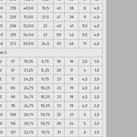
00
210
49,50
19,5
45
38
8
4,0
15
225
51,50
21,5
47
39
9
4,0
25
236
53,50
22
49
41
9,5
4,0
40
251
54,50
22
50
42
9,5
4,0
60
272
59,50
24,5
55
46
11
4,0
в 5.
2
57
19,25
6,75
18
16
3,5
1,0
2
67
21,25
8,25
20
17
4
1,5
2
77
24,25
9,75
23
19
4,5
2,0
0
85
24,75
10,25
23
19
4,5
2,0
5
90
24,75
10,25
23
19
4,5
2,0
0
95
24,75
10,25
23
19
4,5
2,0
00
106
26,75
10,75
25
21
5
2,5
10
116
29,75
10,75
28
24
5
2,5
20
127
32,75
11,75
31
27
6
2,5