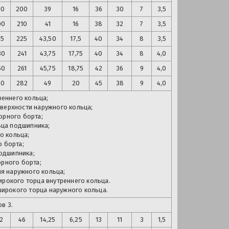
90
200
39
16
36
30
7
3,5
00
210
41
16
38
32
7
3,5
15
225
43,50
17,5
40
34
8
3,5
30
241
43,75
17,75
40
34
8
4,0
50
261
45,75
18,75
42
36
9
4,0
70
282
49
20
45
38
9
4,0
еннего кольца;
верхности наружного кольца;
орного борта;
ьца подшипника;
о кольца;
 борта;
одшипника;
рного борта;
я наружного кольца;
рокого торца внутреннего кольца.
ирокого торца наружного кольца.
в 3.
2
46
14,25
6,25
13
11
3
1,5