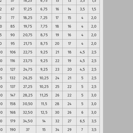
2
57
16,25
6,75
15
13
3,5
1,5
2
67
17,25
6,75
16
14
3,5
1,5
2
77
18,25
7,25
17
15
4
2,0
0
85
19,75
7,75
18
16
4
2,0
5
90
20,75
8,75
19
16
4
2,0
0
95
21,75
8,75
20
17
4
2,0
00
106
22,75
9,25
21
18
4,5
2,5
10
116
23,75
9,25
22
19
4,5
2,5
20
127
24,75
9,25
23
20
4,5
2,5
25
132
26,25
10,25
24
21
5
2,5
30
137
27,25
10,25
25
22
5
2,5
40
147
28,25
11,25
26
22
5
3,0
50
158
30,50
11,5
28
24
5
3,0
60
168
32,50
12,5
30
26
6
3,0
70
179
34,50
14
32
27
6,5
3,5
80
190
37
15
34
29
7
3,5