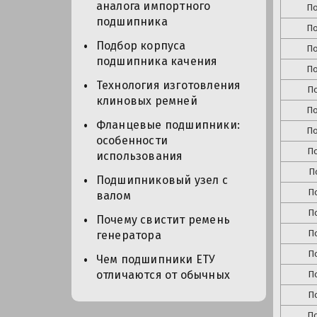
аналога импортного
П
подшипника
П
Подбор корпуса
П
подшипника качения
П
Технология изготовления
П
клиновых ремней
П
Фланцевые подшипники:
П
особенности
П
использования
П
Подшипниковый узел с
П
валом
П
Почему свистит ремень
П
генератора
П
Чем подшипники ЕТУ
отличаются от обычных
П
П
П