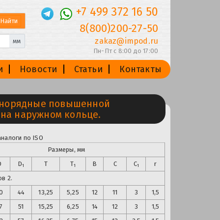
+7 499 372 16 50
8(800)200-27-50
zakaz@impod.ru
мм
Пн-Пт с 8:00 до 17:00
и
Новости
Статьи
Контакты
днорядные повышенной
 на наружном кольце.
аналоги по ISO
Размеры, мм
D
D
T
T
B
C
C
r
1
1
1
в 2.
0
44
13,25
5,25
12
11
3
1,5
7
51
15,25
6,25
14
12
3
1,5