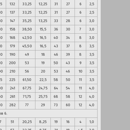
25
132
33,25
12,25
31
27
6
2,5
30
137
33,25
12,25
31
27
6
2,5
40
147
35,25
13,25
33
28
6
3,0
50
158
38,50
15,5
36
30
7
3,0
60
168
42,50
16,5
40
34
8
3,0
70
179
45,50
16,5
43
37
8
3,5
80
190
49
18
46
39
8
3,5
90
200
53
19
50
43
9
3,5
00
210
56
20
53
46
10
3,5
15
225
61,50
22,5
58
50
11
3,5
30
241
67,75
24,75
64
54
11
4,0
50
261
71,75
25,75
68
58
12
4,0
70
282
77
29
73
60
12
4,0
в 6.
7
51
20,25
8,25
19
16
4
1,0