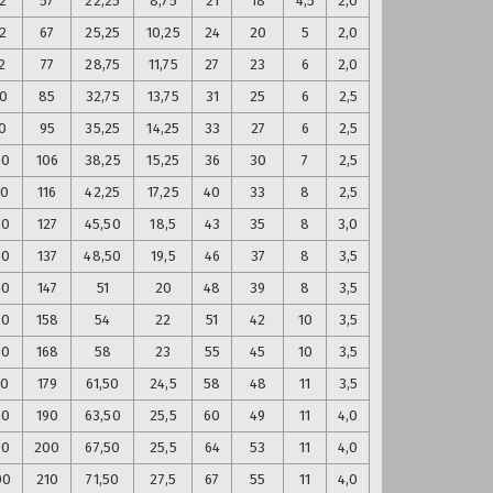
2
57
22,25
8,75
21
18
4,5
2,0
2
67
25,25
10,25
24
20
5
2,0
2
77
28,75
11,75
27
23
6
2,0
0
85
32,75
13,75
31
25
6
2,5
0
95
35,25
14,25
33
27
6
2,5
00
106
38,25
15,25
36
30
7
2,5
10
116
42,25
17,25
40
33
8
2,5
20
127
45,50
18,5
43
35
8
3,0
30
137
48,50
19,5
46
37
8
3,5
40
147
51
20
48
39
8
3,5
50
158
54
22
51
42
10
3,5
60
168
58
23
55
45
10
3,5
70
179
61,50
24,5
58
48
11
3,5
80
190
63,50
25,5
60
49
11
4,0
90
200
67,50
25,5
64
53
11
4,0
00
210
71,50
27,5
67
55
11
4,0