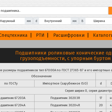
мм
d
мм
B
Спецтехника
РТИ
Расшифровки
Каталог
Подшипники роликовые конические о
грузоподъемности, с упорным буртом
е размеры подшипников тип 67000А по ГОСТ 27365-87 и его импортные 
Обозначение
по ГОСТу
Импортное (зарубежное ISO)
d
Серия ширин 0, серия диаметро
дшипник 67203А
Подшипник
30203R
17
4
одшипник
67204А
Подшипник
30204R
20
4