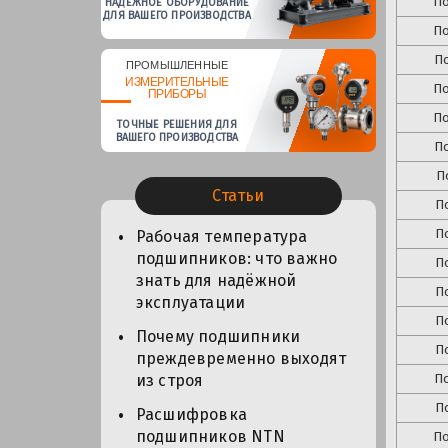
П
НАДЕЖНОЕ ОБОРУДОВАНИЕ
ДЛЯ ВАШЕГО ПРОИЗВОДСТВА
П
П
ПРОМЫШЛЕННЫЕ
ИЗМЕРИТЕЛЬНЫЕ
П
ПРИБОРЫ
П
ТОЧНЫЕ РЕШЕНИЯ ДЛЯ
ВАШЕГО ПРОИЗВОДСТВА
П
П
Статьи
П
П
Рабочая температура
подшипников: что важно
П
знать для надёжной
П
эксплуатации
П
Почему подшипники
П
преждевременно выходят
П
из строя
П
Расшифровка
подшипников NTN
П