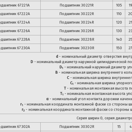
одшипник
67221А
Подшипник
30221R
105
1
одшипник
67222А
Подшипник
30222R
110
2
одшипник
67224А
Подшипник
30224R
120
2
одшипник
67226А
Подшипник
30226R
130
2
одшипник
67228А
Подшипник
30228R
140
2
одшипник
67230А
Подшипник
30230R
150
2
d
- номинальный диаметр отверстия внутр
D
- номинальный диаметр наружной цилиндрической по
D
- номинальный наружный диаметр уп
1
B
- номинальная ширина внутреннего кол
C
- номинальная ширина внутреннег
C
- номинальная ширина упорного
1
T
- номинальная монтажная высота п
T
- номинальная монтажная высота упо
1
α
- номинальный угол контакта дорожки качени
r
- номинальная координата монтажной фаски со стороны ши
1
r
- номинальная координата монтажной фаски со стороны ш
2
Серия ширин 0, серия диаметро
одшипник
67302А
Подшипник
30302R
15
4