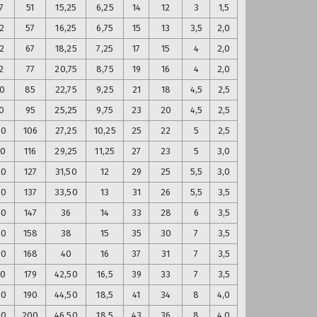
7
51
15,25
6,25
14
12
3
1,5
2
57
16,25
6,75
15
13
3,5
2,0
2
67
18,25
7,25
17
15
4
2,0
2
77
20,75
8,75
19
16
4
2,0
0
85
22,75
9,25
21
18
4,5
2,5
0
95
25,25
9,75
23
20
4,5
2,5
00
106
27,25
10,25
25
22
5
2,5
10
116
29,25
11,25
27
23
5
3,0
20
127
31,50
12
29
25
5,5
3,0
30
137
33,50
13
31
26
5,5
3,5
40
147
36
14
33
28
6
3,5
50
158
38
15
35
30
7
3,5
60
168
40
16
37
31
7
3,5
70
179
42,50
16,5
39
33
7
3,5
80
190
44,50
18,5
41
34
8
4,0
90
200
46,50
18,5
43
36
8
4,0