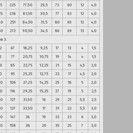
15
225
77,50
29,5
73
60
12
4,0
25
236
81,50
30,5
77
63
12
4,0
40
251
84,50
31,5
80
65
12
4,0
60
272
90,50
34,5
86
69
13
4,0
в 3.
2
67
18,25
9,25
17
13
4
1,5
2
77
20,75
10,75
19
14
4
1,5
0
85
22,75
12,25
21
15
4,5
2,0
0
95
25,25
12,75
23
17
4,5
2,0
00
106
27,25
14,25
25
18
5
2,0
10
116
29,25
15,25
27
19
5
2,5
20
127
31,50
16
29
21
5,5
2,5
30
137
33,50
17
31
22
5,5
3,0
40
147
36
19
33
23
6
3,0
50
158
38
20
35
25
7
3,0