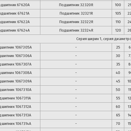
одшипник
67620А
Подшипник
32320R
100
2
одшипник
67621А
Подшипник
32321R
105
2
одшипник
67622А
Подшипник
32322R
110
2
одшипник
67624А
Подшипник
32324R
120
2
Серия ширин 1, серия диаметро
дшипник
1067305А
-
25
6
дшипник
1067306А
-
30
7
дшипник
1067307А
-
35
8
дшипник
1067308А
-
40
9
дшипник
1067309А
-
45
1
дшипник
1067310А
-
50
1
дшипник
1067311А
-
55
1
дшипник
1067312А
-
60
1
дшипник
1067313А
-
65
1
дшипник
1067314А
-
70
1