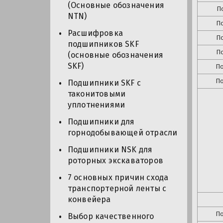
(Основные обозначения
П
NTN)
П
Расшифровка
П
подшипников SKF
П
(основные обозначения
SKF)
П
П
Подшипники SKF с
таконитовыми
уплотнениями
Подшипники для
горнодобывающей отрасли
Подшипники NSK для
роторных экскаваторов
7 основных причин схода
транспортерной ленты с
конвейера
П
Выбор качественного