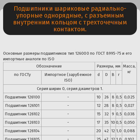
Подшипники шариковые радиально-
упорные однорядные, с разъемным
внутренним кольцом с трехточечным
контактом.
Основные размеры подшипников тип 126000 по ГОСТ 8995-75 и его
импортные аналоги по ISO
Обозначение
Размеры, мм
Масса,
кг
по ГОСТу
Импортное (зарубежное
d
D
B
r
ISO)
Серия ширин 0, серия диаметров 1.
Подшипник 126100
-
10
26
8
0,5
0,025
Подшипник
126101
-
12
28
8
0,5
0,027
Подшипник
126102
-
15
32
9
0,5
0,038
Подшипник
126103
-
17
35
10
0,5
0,050
Подшипник
126104
-
20
42
12
1,0
0,088
Подшипник
126105
-
25
47
12
1,0
0,102