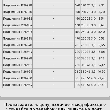
Подшипник
1126928
-
140
190
24
2,5
2,34
Подшипник
1126930
-
150
210
28
3,0
3,20
Подшипник
1126932
-
160
220
28
3,0
3,54
Подшипник
1126934
-
170
230
28
3,0
3,62
Подшипник
1126936
-
180
250
33
3,0
5,50
Подшипник
1126938
-
190
260
33
3,0
5,56
Подшипник
1126940
-
200
280
38
3,5
6,85
Подшипник
1126944
-
220
300
38
3,5
8,86
Подшипник
1126948
-
240
320
38
3,5
9,18
Подшипник
1126952
-
260
360
46
3,5
14,47
Подшипник
1126956
-
280
380
46
3,5
16,50
Подшипник
1126960
-
300
420
56
4,0
22,45
Подшипник
1126964
-
320
440
56
4,0
27,40
Производителя, цену, наличие и модификацию
уточняйте по телефону или пишите на почту