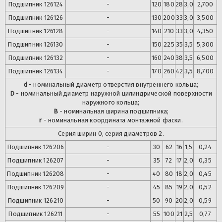
Подшипник
126124
-
120
180
28
3,0
2,700
Подшипник
126126
-
130
200
33
3,0
3,500
Подшипник
126128
-
140
210
33
3,0
4,350
Подшипник
126130
-
150
225
35
3,5
5,300
Подшипник
126132
-
160
240
38
3,5
6,500
Подшипник
126134
-
170
260
42
3,5
8,700
d
- номинальный диаметр отверстия внутреннего кольца;
D
- номинальный диаметр наружной цилиндрической поверхности
наружного кольца;
B
- номинальная ширина подшипника;
r
- номинальная координата монтажной фаски.
Серия ширин 0, серия диаметров 2.
Подшипник
126206
-
30
62
16
1,5
0,24
Подшипник
126207
-
35
72
17
2,0
0,35
Подшипник
126208
-
40
80
18
2,0
0,45
Подшипник
126209
-
45
85
19
2,0
0,52
Подшипник
126210
-
50
90
20
2,0
0,59
Подшипник
126211
-
55
100
21
2,5
0,77