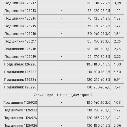
Подшипник
126212
-
60
110
22
2,5
0,99
Подшипник
126213
-
65
120
23
2,5
1,22
Подшипник
126214
-
70
125
24
2,5
1,32
Подшипник
126215
-
75
130
25
2,5
1,47
Подшипник
126216
-
80
140
26
3,0
1,84
Подшипник
126217
-
85
150
28
3,0
2,26
Подшипник
126218
-
90
160
30
3,0
2,75
Подшипник
126219
-
95
170
32
3,5
3,22
Подшипник
126220
-
100
180
34
3,5
4,03
Подшипник
126222
-
110
200
38
3,5
5,60
Подшипник
126224
-
120
215
40
3,5
6,94
Подшипник
126226
-
130
230
40
4,0
7,74
Серия ширин 1, серия диаметров 9.
Подшипник
1126920
-
100
140
20
2,0
1,03
Подшипник
1126922
-
110
150
20
2,0
1,22
Подшипник
1126924
-
120
165
22
2,0
1,43
Подшипник
1126926
-
130
180
24
2,5
2,06