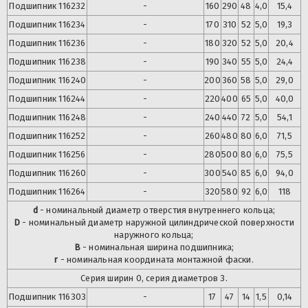
Подшипник
116232
-
160
290
48
4,0
15,4
Подшипник
116234
-
170
310
52
5,0
19,3
Подшипник
116236
-
180
320
52
5,0
20,4
Подшипник
116238
-
190
340
55
5,0
24,4
Подшипник
116240
-
200
360
58
5,0
29,0
Подшипник
116244
-
220
400
65
5,0
40,0
Подшипник
116248
-
240
440
72
5,0
54,1
Подшипник
116252
-
260
480
80
6,0
71,5
Подшипник
116256
-
280
500
80
6,0
75,5
Подшипник
116260
-
300
540
85
6,0
94,0
Подшипник
116264
-
320
580
92
6,0
118
d
- номинальный диаметр отверстия внутреннего кольца;
D
- номинальный диаметр наружной цилиндрической поверхности
наружного кольца;
B
- номинальная ширина подшипника;
r
- номинальная координата монтажной фаски.
Серия ширин 0, серия диаметров 3.
Подшипник
116303
-
17
47
14
1,5
0,14