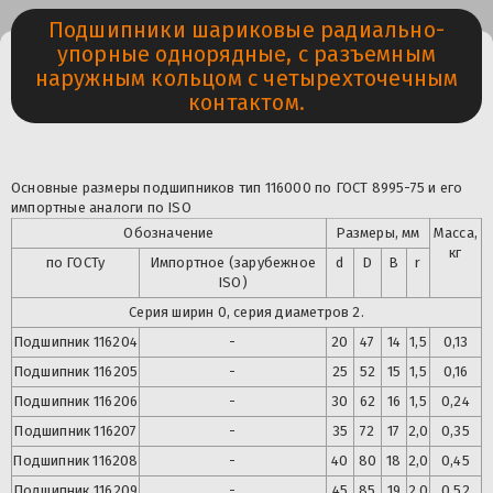
Подшипники шариковые радиально-
упорные однорядные, с разъемным
наружным кольцом с четырехточечным
контактом.
Основные размеры подшипников тип 116000 по ГОСТ 8995-75 и его
импортные аналоги по ISO
Обозначение
Размеры, мм
Масса,
кг
по ГОСТу
Импортное (зарубежное
d
D
B
r
ISO)
Серия ширин 0, серия диаметров 2.
Подшипник 116204
-
20
47
14
1,5
0,13
Подшипник
116205
-
25
52
15
1,5
0,16
Подшипник
116206
-
30
62
16
1,5
0,24
Подшипник
116207
-
35
72
17
2,0
0,35
Подшипник
116208
-
40
80
18
2,0
0,45
Подшипник
116209
-
45
85
19
2,0
0,52