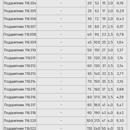
Подшипник
116304
-
20
52
15
2,0
0,18
Подшипник
116305
-
25
62
17
2,0
0,29
Подшипник
116306
-
30
72
19
2,0
0,42
Подшипник
116307
-
35
80
21
2,5
0,57
Подшипник
116308
-
40
90
23
2,5
0,78
Подшипник
116309
-
45
100
25
2,5
1,04
Подшипник
116310
-
50
110
27
3,0
1,37
Подшипник
116311
-
55
120
29
3,0
1,74
Подшипник
116312
-
60
130
31
3,5
2,14
Подшипник
116313
-
65
140
33
3,5
2,71
Подшипник
116314
-
70
150
35
3,5
3,16
Подшипник
116315
-
75
160
37
3,5
3,88
Подшипник
116316
-
80
170
39
3,5
4,59
Подшипник
116317
-
85
180
41
4,0
5,47
Подшипник
116318
-
90
190
43
4,0
6,43
Подшипник
116320
-
100
215
47
4,0
9,30
Подшипник
116322
-
110
240
50
4,0
12,5