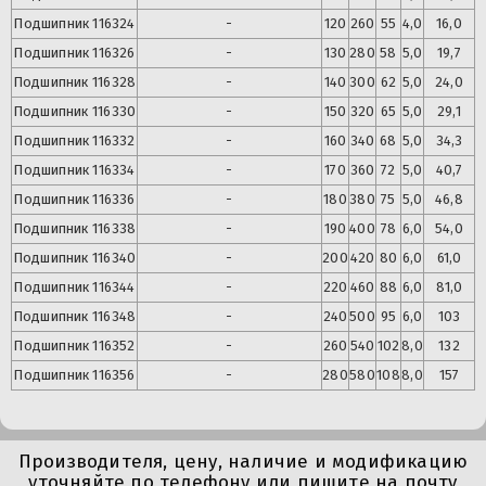
Подшипник
116324
-
120
260
55
4,0
16,0
Подшипник
116326
-
130
280
58
5,0
19,7
Подшипник
116328
-
140
300
62
5,0
24,0
Подшипник
116330
-
150
320
65
5,0
29,1
Подшипник
116332
-
160
340
68
5,0
34,3
Подшипник
116334
-
170
360
72
5,0
40,7
Подшипник
116336
-
180
380
75
5,0
46,8
Подшипник
116338
-
190
400
78
6,0
54,0
Подшипник
116340
-
200
420
80
6,0
61,0
Подшипник
116344
-
220
460
88
6,0
81,0
Подшипник
116348
-
240
500
95
6,0
103
Подшипник
116352
-
260
540
102
8,0
132
Подшипник
116356
-
280
580
108
8,0
157
Производителя, цену, наличие и модификацию
уточняйте по телефону или пишите на почту