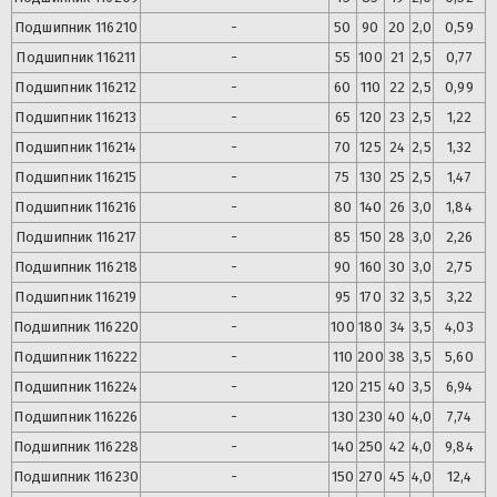
Подшипник
116210
-
50
90
20
2,0
0,59
Подшипник
116211
-
55
100
21
2,5
0,77
Подшипник
116212
-
60
110
22
2,5
0,99
Подшипник
116213
-
65
120
23
2,5
1,22
Подшипник
116214
-
70
125
24
2,5
1,32
Подшипник
116215
-
75
130
25
2,5
1,47
Подшипник
116216
-
80
140
26
3,0
1,84
Подшипник
116217
-
85
150
28
3,0
2,26
Подшипник
116218
-
90
160
30
3,0
2,75
Подшипник
116219
-
95
170
32
3,5
3,22
Подшипник
116220
-
100
180
34
3,5
4,03
Подшипник
116222
-
110
200
38
3,5
5,60
Подшипник
116224
-
120
215
40
3,5
6,94
Подшипник
116226
-
130
230
40
4,0
7,74
Подшипник
116228
-
140
250
42
4,0
9,84
Подшипник
116230
-
150
270
45
4,0
12,4