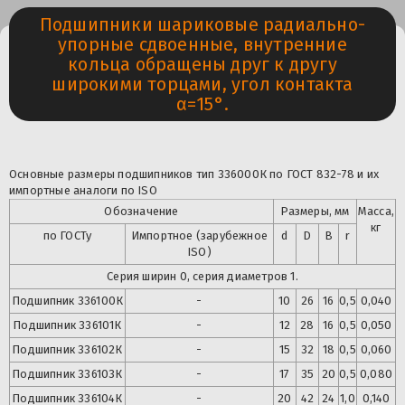
Подшипники шариковые радиально-
упорные сдвоенные, внутренние
кольца обращены друг к другу
широкими торцами, угол контакта
α=15°.
Основные размеры подшипников тип 336000К по ГОСТ 832-78 и их
импортные аналоги по ISO
Обозначение
Размеры, мм
Масса,
кг
по ГОСТу
Импортное (зарубежное
d
D
B
r
ISO)
Серия ширин 0, серия диаметров 1.
Подшипник 336100К
-
10
26
16
0,5
0,040
Подшипник
336101К
-
12
28
16
0,5
0,050
Подшипник
336102К
-
15
32
18
0,5
0,060
Подшипник
336103К
-
17
35
20
0,5
0,080
Подшипник
336104К
-
20
42
24
1,0
0,140