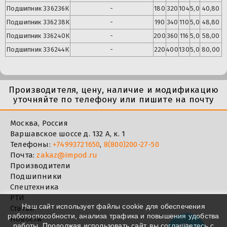
Подшипник
336236К
-
180
320
104
5,0
40,80
Подшипник
336238К
-
190
340
110
5,0
48,80
Подшипник
336240К
-
200
360
116
5,0
58,00
Подшипник
336244К
-
220
400
130
5,0
80,00
Производителя, цену, наличие и модификацию
уточняйте по телефону или пишите на почту
Москва, Россия
Варшавское шоссе д. 132 А, к. 1
Телефоны:
+74993721650
,
8(800)200-27-50
Почта:
zakaz@impod.ru
Производители
Подшипники
Спецтехника
РТИ
Наш сайт использует файлы cookie для обеспечения
Статьи
работоспособности, анализа трафика и повышения удобства
Новости
работы. Продолжая использовать сайт, вы соглашаетесь с