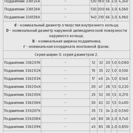
Подшипник
336124К
-
120
180
56
3,0
4,340
Подшипник
336126К
-
130
200
66
3,0
6,560
Подшипник
336128К
-
140
210
66
3,0
6,960
d
- номинальный диаметр отверстия внутреннего кольца;
D
- номинальный диаметр наружной цилиндрической поверхности
наружного кольца;
B
- номинальная ширина подшипника;
r
- номинальная координата монтажной фаски.
Серия ширин 0, серия диаметров 2.
Подшипник
336201К
-
12
32
20
1,0
0,080
Подшипник
336202К
-
15
35
22
1,0
0,100
Подшипник
336203К
-
17
40
24
1,0
0,140
Подшипник
336204К
-
20
47
28
1,5
0,220
Подшипник
336205К
-
25
52
30
1,5
0,270
Подшипник
336206К
-
30
62
32
1,5
0,400
Подшипник
336207К
-
35
72
34
2,0
0,560
Подшипник
336208К
-
40
80
36
2,0
0,740
Подшипник
336209К
-
45
85
38
2,0
0,850