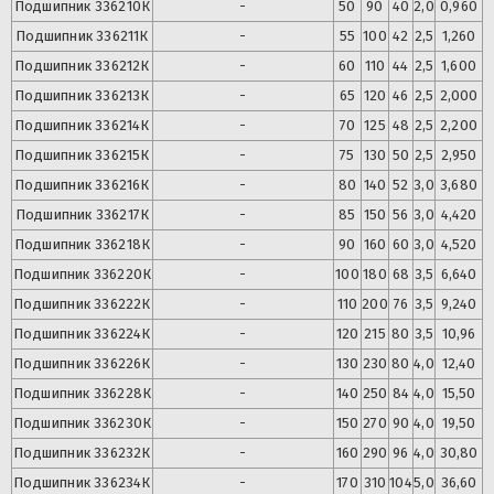
Подшипник
336210К
-
50
90
40
2,0
0,960
Подшипник
336211К
-
55
100
42
2,5
1,260
Подшипник
336212К
-
60
110
44
2,5
1,600
Подшипник
336213К
-
65
120
46
2,5
2,000
Подшипник
336214К
-
70
125
48
2,5
2,200
Подшипник
336215К
-
75
130
50
2,5
2,950
Подшипник
336216К
-
80
140
52
3,0
3,680
Подшипник
336217К
-
85
150
56
3,0
4,420
Подшипник
336218К
-
90
160
60
3,0
4,520
Подшипник
336220К
-
100
180
68
3,5
6,640
Подшипник
336222К
-
110
200
76
3,5
9,240
Подшипник
336224К
-
120
215
80
3,5
10,96
Подшипник
336226К
-
130
230
80
4,0
12,40
Подшипник
336228К
-
140
250
84
4,0
15,50
Подшипник
336230К
-
150
270
90
4,0
19,50
Подшипник
336232К
-
160
290
96
4,0
30,80
Подшипник
336234К
-
170
310
104
5,0
36,60