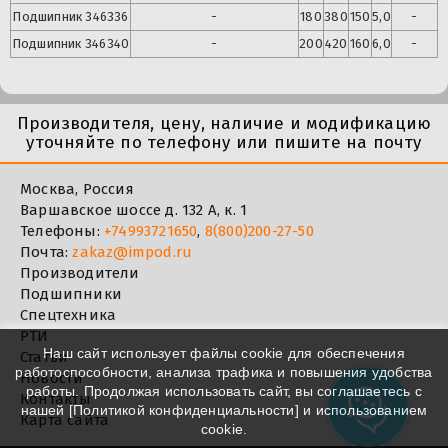
Подшипник
346336
-
180
380
150
5,0
-
Подшипник
346340
-
200
420
160
6,0
-
Производителя, цену, наличие и модификацию
уточняйте по телефону или пишите на почту
Москва, Россия
Варшавское шоссе д. 132 А, к. 1
Телефоны:
+74993721650
,
8(800)200-27-50
Почта:
zakaz@impod.ru
Производители
Подшипники
Спецтехника
РТИ
Наш сайт использует файлы cookie для обеспечения
Статьи
работоспособности, анализа трафика и повышения удобства
Новости
работы. Продолжая использовать сайт, вы соглашаетесь с
Контакты
нашей [
Политикой конфиденциальности
] и использованием
Карта сайта
cookie.