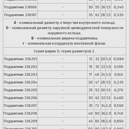
Подшипник
336106
-
30
55
26
1,5
0,240
Подшипник
336107
-
35
62
28
1,5
0,320
d
- номинальный диаметр отверстия внутреннего кольца;
D
- номинальный диаметр наружной цилиндрической поверхности
наружного кольца;
B
- номинальная ширина подшипника;
r
- номинальная координата монтажной фаски.
Серия ширин 0, серия диаметров 2.
Подшипник
336201
-
12
32
20
1,0
0,080
Подшипник
336202
-
15
35
22
1,0
0,100
Подшипник
336203
-
17
40
24
1,0
0,140
Подшипник
336204
-
20
47
28
1,5
0,220
Подшипник
336205
-
25
52
30
1,5
0,270
Подшипник
336206
-
30
62
32
1,5
0,400
Подшипник
336207
-
35
72
34
2,0
0,560
Подшипник
336208
-
40
80
36
2,0
0,740
Подшипник
336209
-
45
85
38
2,0
0,850
Подшипник
336210
-
50
90
40
2,0
0,960