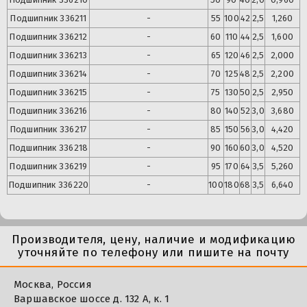
Подшипник
336211
-
55
100
42
2,5
1,260
Подшипник
336212
-
60
110
44
2,5
1,600
Подшипник
336213
-
65
120
46
2,5
2,000
Подшипник
336214
-
70
125
48
2,5
2,200
Подшипник
336215
-
75
130
50
2,5
2,950
Подшипник
336216
-
80
140
52
3,0
3,680
Подшипник
336217
-
85
150
56
3,0
4,420
Подшипник
336218
-
90
160
60
3,0
4,520
Подшипник
336219
-
95
170
64
3,5
5,260
Подшипник
336220
-
100
180
68
3,5
6,640
Производителя, цену, наличие и модификацию
уточняйте по телефону или пишите на почту
Москва, Россия
Варшавское шоссе д. 132 А, к. 1