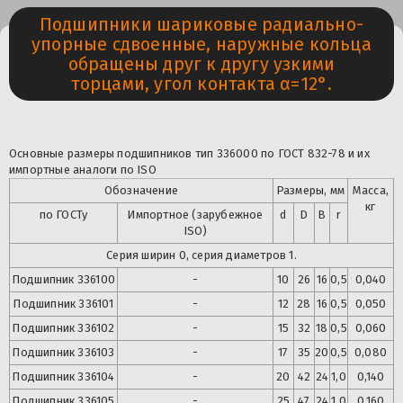
Подшипники шариковые радиально-
упорные сдвоенные, наружные кольца
обращены друг к другу узкими
торцами, угол контакта α=12°.
Основные размеры подшипников тип 336000 по ГОСТ 832-78 и их
импортные аналоги по ISO
Обозначение
Размеры, мм
Масса,
кг
по ГОСТу
Импортное (зарубежное
d
D
B
r
ISO)
Серия ширин 0, серия диаметров 1.
Подшипник 336100
-
10
26
16
0,5
0,040
Подшипник
336101
-
12
28
16
0,5
0,050
Подшипник
336102
-
15
32
18
0,5
0,060
Подшипник
336103
-
17
35
20
0,5
0,080
Подшипник
336104
-
20
42
24
1,0
0,140
Подшипник
336105
-
25
47
24
1,0
0,160