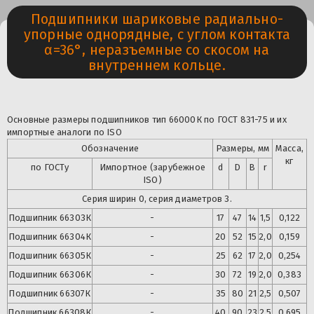
Подшипники шариковые радиально-
упорные однорядные, с углом контакта
α=36°, неразъемные со скосом на
внутреннем кольце.
Основные размеры подшипников тип 66000К по ГОСТ 831-75 и их
импортные аналоги по ISO
Обозначение
Размеры, мм
Масса,
кг
по ГОСТу
Импортное (зарубежное
d
D
B
r
ISO)
Серия ширин 0, серия диаметров 3.
Подшипник
66303К
-
17
47
14
1,5
0,122
Подшипник
66304К
-
20
52
15
2,0
0,159
Подшипник
66305К
-
25
62
17
2,0
0,254
Подшипник
66306К
-
30
72
19
2,0
0,383
Подшипник
66307К
-
35
80
21
2,5
0,507
Подшипник
66308К
-
40
90
23
2,5
0,695