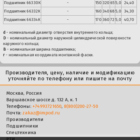
Подшипник
66330К
-
150
320
65
5,0
24,40
Подшипник
66332К
-
160
340
68
5,0
34,30
Подшипник
66334К
-
170
360
72
5,0
40,70
d
- номинальный диаметр отверстия внутреннего кольца;
D
- номинальный диаметр наружной цилиндрической поверхности
наружного кольца;
B
- номинальная ширина подшипника;
r
- номинальная координата монтажной фаски.
Производителя, цену, наличие и модификацию
уточняйте по телефону или пишите на почту
Москва, Россия
Варшавское шоссе д. 132 А, к. 1
Телефоны:
+74993721650
,
8(800)200-27-50
Почта:
zakaz@impod.ru
Производители
Подшипники
Спецтехника
РТИ