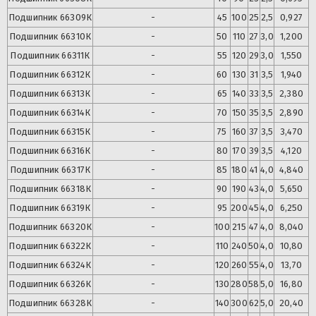
Подшипник
66309К
-
45
100
25
2,5
0,927
Подшипник
66310К
-
50
110
27
3,0
1,200
Подшипник
66311К
-
55
120
29
3,0
1,550
Подшипник
66312К
-
60
130
31
3,5
1,940
Подшипник
66313К
-
65
140
33
3,5
2,380
Подшипник
66314К
-
70
150
35
3,5
2,890
Подшипник
66315К
-
75
160
37
3,5
3,470
Подшипник
66316К
-
80
170
39
3,5
4,120
Подшипник
66317К
-
85
180
41
4,0
4,840
Подшипник
66318К
-
90
190
43
4,0
5,650
Подшипник
66319К
-
95
200
45
4,0
6,250
Подшипник
66320К
-
100
215
47
4,0
8,040
Подшипник
66322К
-
110
240
50
4,0
10,80
Подшипник
66324К
-
120
260
55
4,0
13,70
Подшипник
66326К
-
130
280
58
5,0
16,80
Подшипник
66328К
-
140
300
62
5,0
20,40