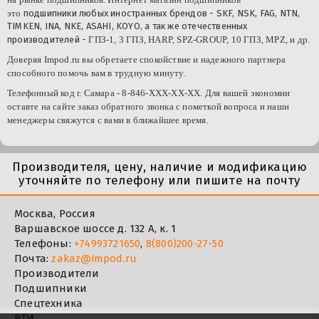
это
подшипники любых иностранных брендов - SKF, NSK, FAG, NTN,
TIMKEN, INA, NKE, ASAHI, KOYO, а так же отечественных
производителей -
ГПЗ-1, 3 ГПЗ, HARP, SPZ-GROUP, 10 ГПЗ, MPZ, и др.
Доверяя
Impod
.
ru
вы обретаете спокойствие и надежного партнера
способного помочь вам в трудную минуту.
Телефонный код г. Самара - 8-846-XXX-XX-XX. Для вашей экономии
оставте на сайте заказ обратного звонка с пометкой вопроса и наши
менеджеры свяжутся с вами в ближайшее время.
Производителя, цену, наличие и модификацию
уточняйте по телефону или пишите на почту
Москва, Россия
Варшавское шоссе д. 132 А, к. 1
Телефоны:
+74993721650
,
8(800)200-27-50
Почта:
zakaz@impod.ru
Производители
Подшипники
Спецтехника
РТИ