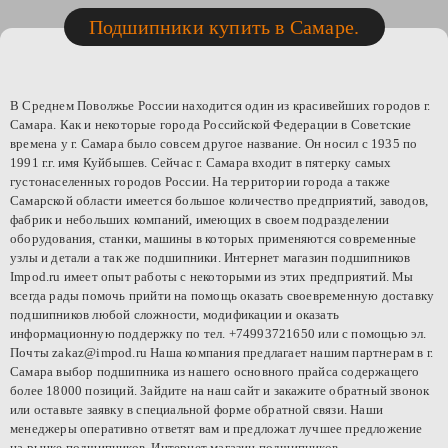
Подшипники купить в Самаре.
В Среднем Поволжье России находится один из красивейших городов г.
Самара. Как и некоторые города Российской Федерации в Советские
времена у г. Самара было совсем другое название. Он носил с 1935 по
1991 г.г. имя Куйбышев. Сейчас г. Самара входит в пятерку самых
густонаселенных городов России. На территории города а также
Самарской области имеется большое количество предприятий, заводов,
фабрик и небольших компаний, имеющих в своем подразделении
оборудования, станки, машины в которых применяются современные
узлы и детали а так же подшипники. Интернет магазин подшипников
Impod
.
ru
имеет опыт работы с некоторыми из этих предприятий. Мы
всегда рады помочь прийти на помощь оказать своевременную доставку
подшипников любой сложности, модификации и оказать
информационную поддержку по тел. +74993721650 или с помощью эл.
Почты
zakaz
@
impod
.
ru
Наша компания предлагает нашим партнерам в г.
Самара выбор подшипника из нашего основного прайса содержащего
более 18000 позиций. Зайдите на наш сайт и закажите обратный звонок
или оставьте заявку в специальной форме обратной связи. Наши
менеджеры оперативно ответят вам и предложат лучшее предложение
на рынке подшипников. Интернет
магазин подшипников