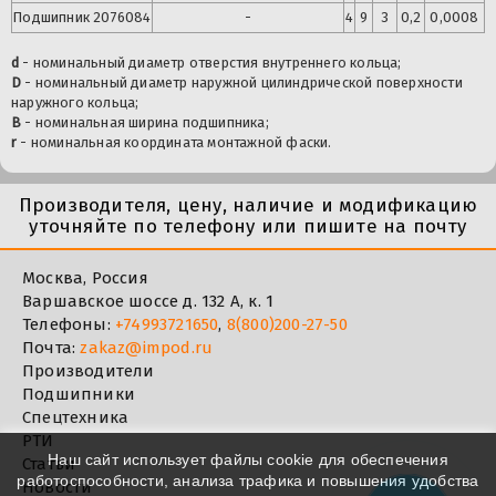
Подшипник
2076084
-
4
9
3
0,2
0,0008
d
- номинальный диаметр отверстия внутреннего кольца;
D
- номинальный диаметр наружной цилиндрической поверхности
наружного кольца;
B
- номинальная ширина подшипника;
r
- номинальная координата монтажной фаски.
Производителя, цену, наличие и модификацию
уточняйте по телефону или пишите на почту
Москва, Россия
Варшавское шоссе д. 132 А, к. 1
Телефоны:
+74993721650
,
8(800)200-27-50
Почта:
zakaz@impod.ru
Производители
Подшипники
Спецтехника
РТИ
Наш сайт использует файлы cookie для обеспечения
Статьи
работоспособности, анализа трафика и повышения удобства
Новости