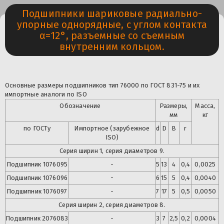
Подшипники шариковые радиально-
упорные однорядные, с углом контакта
α=12°, разъемные со съемным
внутренним кольцом.
Основные размеры подшипников тип 76000 по ГОСТ 831-75 и их
импортные аналоги по ISO
Обозначение
Размеры,
Масса,
мм
кг
по ГОСТу
Импортное (зарубежное
d
D
B
r
ISO)
Серия ширин 1, серия диаметров 9.
Подшипник 1076095
-
5
13
4
0,4
0,0025
Подшипник
1076096
-
6
15
5
0,4
0,0040
Подшипник
1076097
-
7
17
5
0,5
0,0050
Серия ширин 2, серия диаметров 8.
Подшипник
2076083
-
3
7
2,5
0,2
0,0004