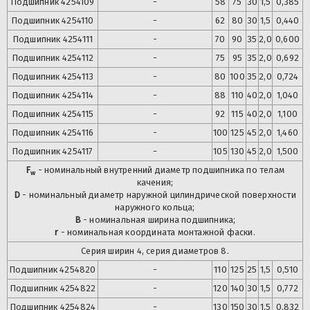
Подшипник
4254109
-
58
75
30
1,5
0,385
Подшипник
4254110
-
62
80
30
1,5
0,440
Подшипник
4254111
-
70
90
35
2,0
0,600
Подшипник
4254112
-
75
95
35
2,0
0,692
Подшипник
4254113
-
80
100
35
2,0
0,724
Подшипник
4254114
-
88
110
40
2,0
1,040
Подшипник
4254115
-
92
115
40
2,0
1,100
Подшипник
4254116
-
100
125
45
2,0
1,460
Подшипник
4254117
-
105
130
45
2,0
1,500
F
- номинальный внутренний диаметр подшипника по телам
w
качения;
D
- номинальный диаметр наружной цилиндрической поверхности
наружного кольца;
B
- номинальная ширина подшипника;
r
- номинальная координата монтажной фаски.
Серия ширин 4, серия диаметров 8.
Подшипник
4254820
-
110
125
25
1,5
0,510
Подшипник
4254822
-
120
140
30
1,5
0,772
Подшипник
4254824
-
130
150
30
1,5
0,832