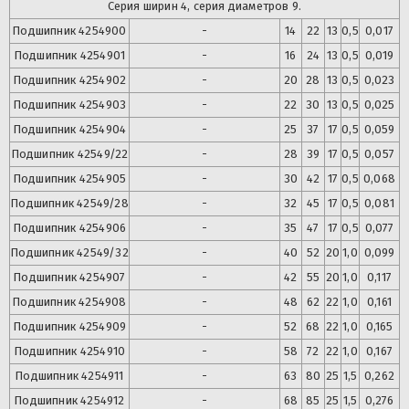
Серия ширин 4, серия диаметров 9.
Подшипник
4254900
-
14
22
13
0,5
0,017
Подшипник
4254901
-
16
24
13
0,5
0,019
Подшипник
4254902
-
20
28
13
0,5
0,023
Подшипник
4254903
-
22
30
13
0,5
0,025
Подшипник
4254904
-
25
37
17
0,5
0,059
Подшипник
42549/22
-
28
39
17
0,5
0,057
Подшипник
4254905
-
30
42
17
0,5
0,068
Подшипник
42549/28
-
32
45
17
0,5
0,081
Подшипник
4254906
-
35
47
17
0,5
0,077
Подшипник
42549/32
-
40
52
20
1,0
0,099
Подшипник
4254907
-
42
55
20
1,0
0,117
Подшипник
4254908
-
48
62
22
1,0
0,161
Подшипник
4254909
-
52
68
22
1,0
0,165
Подшипник
4254910
-
58
72
22
1,0
0,167
Подшипник
4254911
-
63
80
25
1,5
0,262
Подшипник
4254912
-
68
85
25
1,5
0,276