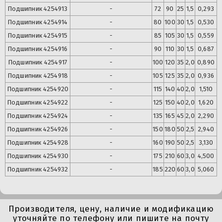
Подшипник
4254913
-
72
90
25
1,5
0,293
Подшипник
4254914
-
80
100
30
1,5
0,530
Подшипник
4254915
-
85
105
30
1,5
0,559
Подшипник
4254916
-
90
110
30
1,5
0,687
Подшипник
4254917
-
100
120
35
2,0
0,890
Подшипник
4254918
-
105
125
35
2,0
0,936
Подшипник
4254920
-
115
140
40
2,0
1,510
Подшипник
4254922
-
125
150
40
2,0
1,620
Подшипник
4254924
-
135
165
45
2,0
2,290
Подшипник
4254926
-
150
180
50
2,5
2,940
Подшипник
4254928
-
160
190
50
2,5
3,130
Подшипник
4254930
-
175
210
60
3,0
4,500
Подшипник
4254932
-
185
220
60
3,0
5,060
Производителя, цену, наличие и модификацию
уточняйте по телефону или пишите на почту