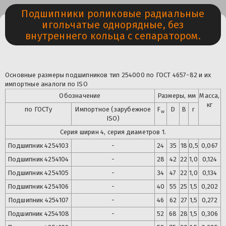
Подшипники роликовые радиальные
игольчатые однорядные, без
внутреннего кольца с сепаратором.
Основные размеры подшипников тип 254000 по ГОСТ 4657-82 и их
импортные аналоги по ISO
Обозначение
Размеры, мм
Масса,
кг
по ГОСТу
Импортное (зарубежное
F
D
B
r
w
ISO)
Серия ширин 4, серия диаметров 1.
Подшипник 4254103
-
24
35
18
0,5
0,067
Подшипник
4254104
-
28
42
22
1,0
0,124
Подшипник
4254105
-
34
47
22
1,0
0,134
Подшипник
4254106
-
40
55
25
1,5
0,202
Подшипник
4254107
-
46
62
27
1,5
0,272
Подшипник
4254108
-
52
68
28
1,5
0,306